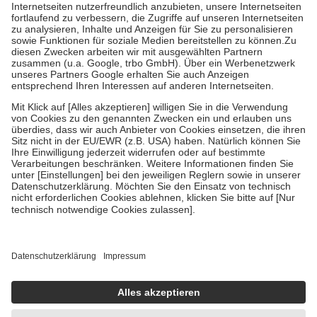
Kosten der Leistung zu entrichten.
Diese Regeln gelten grundsätzlich auch für Online-Apotheken.
Bei Heilmitteln und häuslicher Krankenpflege beträgt die
Zuzahlung zehn Prozent der Kosten sowie zehn Euro je
Verordnung.
Um das Engagement der Versicherten für ihre eigene Gesundheit zu
stärken und die besondere Stellung der Familie zu unterstützen,
fallen
keine Zuzahlungen
an bei:
• Kindern und Jugendlichen bis zum vollendeten 18. Lebensjahr
mit Ausnahme der Fahrkosten
• Untersuchungen zur Vorsorge und Früherkennung, die von der
GKV getragen werden
• empfohlenen Schutzimpfungen
• Harn- und Blutteststreifen
Wir nutzen Trusted Shops als unabhängigen Dienstleister für die
Einholung von Bewertungen. Trusted Shops hat Maßnahmen
getroffen, um sicherzustellen, dass es sich um echte Bewertungen
handelt. Mehr Informationen findest du hier:
https://help.etrusted.com/hc/de/articles/4419944605341
Einige Bilder und Inhalte wurden unter Zuhilfenahme künstlicher