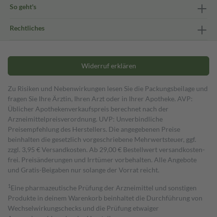
So geht's
Rechtliches
Widerruf erklären
Zu Risiken und Nebenwirkungen lesen Sie die Packungsbeilage und
fragen Sie Ihre Ärztin, Ihren Arzt oder in Ihrer Apotheke. AVP:
Üblicher Apothekenverkaufspreis berechnet nach der
Arzneimittelpreisverordnung. UVP: Unverbindliche
Preisempfehlung des Herstellers. Die angegebenen Preise
beinhalten die gesetzlich vorgeschriebene Mehrwertsteuer, ggf.
zzgl. 3,95 € Versandkosten. Ab 29,00 € Bestell­wert versand­kosten­
frei. Preisänderungen und Irrtümer vorbehalten. Alle Angebote
und Gratis-Beigaben nur solange der Vorrat reicht.
1
Eine pharmazeutische Prüfung der Arzneimittel und sonstigen
Produkte in deinem Warenkorb beinhaltet die Durchführung von
Wechselwirkungschecks und die Prüfung etwaiger