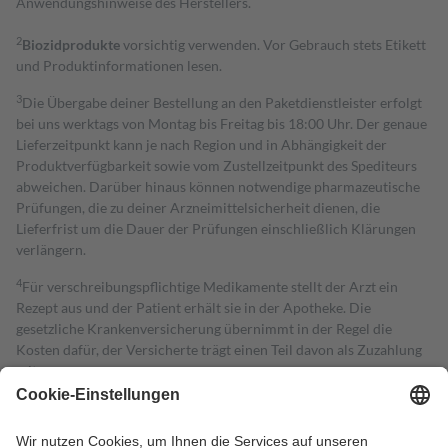
Anwendungshinweise des Herstellers.
2
Biozidprodukte
vorsichtig verwenden. Vor Gebrauch stets Etikett
und Produktinformationen lesen.
3
Die Übergabe deiner Bestellung an den Paketdienstleister erfolgt
bei uns werktags von Montag bis Freitag bis 18:00 Uhr. Der genaue
Lieferzeitpunkt kann je nach Region und in Abhängigkeit der
Produktverfügbarkeit sowie vom Zustellzeitpunkt des Spediteurs
abweichen. Darüber hinaus können notwendige pharmazeutische
Prüfungen, die zu deiner Arzneimittelsicherheit dienen, die
Lieferfrist um die Dauer der Prüfungen einschließlich Klärungen
verlängern.
4
Für verschreibungspflichtige Medikamente stellt der Arzt ein
Rezept aus und der Patient erhält sie in der Apotheke. Die
gesetzliche Krankenversicherung übernimmt in der Regel die
Kosten dafür, der Versicherte trägt einen Teil davon als Zuzahlung
mit.
Grundsätzlich leisten Mitglieder Zuzahlungen in Höhe von zehn
Prozent des Abgabepreises,
mindestens
jedoch
fünf Euro
und
höchstens zehn Euro.
Es sind jedoch nie mehr als die tatsächlichen