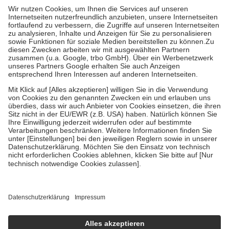
höchstens zehn Euro.
Es sind jedoch nie mehr als die tatsächlichen
Kosten der Leistung zu entrichten.
Diese Regeln gelten grundsätzlich auch für Online-Apotheken.
Bei Heilmitteln und häuslicher Krankenpflege beträgt die
Zuzahlung zehn Prozent der Kosten sowie zehn Euro je
Verordnung.
Um das Engagement der Versicherten für ihre eigene Gesundheit zu
stärken und die besondere Stellung der Familie zu unterstützen,
fallen
keine Zuzahlungen
an bei:
• Kindern und Jugendlichen bis zum vollendeten 18. Lebensjahr
mit Ausnahme der Fahrkosten
• Untersuchungen zur Vorsorge und Früherkennung, die von der
GKV getragen werden
• empfohlenen Schutzimpfungen
• Harn- und Blutteststreifen
Wir nutzen Trusted Shops als unabhängigen Dienstleister für die
Einholung von Bewertungen. Trusted Shops hat Maßnahmen
getroffen, um sicherzustellen, dass es sich um echte Bewertungen
handelt. Mehr Informationen findest du hier:
https://help.etrusted.com/hc/de/articles/4419944605341