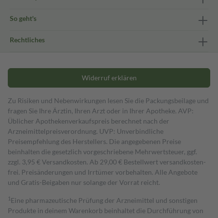
So geht's
Rechtliches
Widerruf erklären
Zu Risiken und Nebenwirkungen lesen Sie die Packungsbeilage und
fragen Sie Ihre Ärztin, Ihren Arzt oder in Ihrer Apotheke. AVP:
Üblicher Apothekenverkaufspreis berechnet nach der
Arzneimittelpreisverordnung. UVP: Unverbindliche
Preisempfehlung des Herstellers. Die angegebenen Preise
beinhalten die gesetzlich vorgeschriebene Mehrwertsteuer, ggf.
zzgl. 3,95 € Versandkosten. Ab 29,00 € Bestell­wert versand­kosten­
frei. Preisänderungen und Irrtümer vorbehalten. Alle Angebote
und Gratis-Beigaben nur solange der Vorrat reicht.
1
Eine pharmazeutische Prüfung der Arzneimittel und sonstigen
Produkte in deinem Warenkorb beinhaltet die Durchführung von