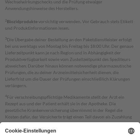
Wechselwirkungschecks und die Prüfung etwaiger
Anwendungshinweise des Herstellers.
2
Biozidprodukte
vorsichtig verwenden. Vor Gebrauch stets Etikett
und Produktinformationen lesen.
3
Die Übergabe deiner Bestellung an den Paketdienstleister erfolgt
bei uns werktags von Montag bis Freitag bis 18:00 Uhr. Der genaue
Lieferzeitpunkt kann je nach Region und in Abhängigkeit der
Produktverfügbarkeit sowie vom Zustellzeitpunkt des Spediteurs
abweichen. Darüber hinaus können notwendige pharmazeutische
Prüfungen, die zu deiner Arzneimittelsicherheit dienen, die
Lieferfrist um die Dauer der Prüfungen einschließlich Klärungen
verlängern.
4
Für verschreibungspflichtige Medikamente stellt der Arzt ein
Rezept aus und der Patient erhält sie in der Apotheke. Die
gesetzliche Krankenversicherung übernimmt in der Regel die
Kosten dafür, der Versicherte trägt einen Teil davon als Zuzahlung
mit.
Grundsätzlich leisten Mitglieder Zuzahlungen in Höhe von zehn
Prozent des Abgabepreises,
mindestens
jedoch
fünf Euro
und