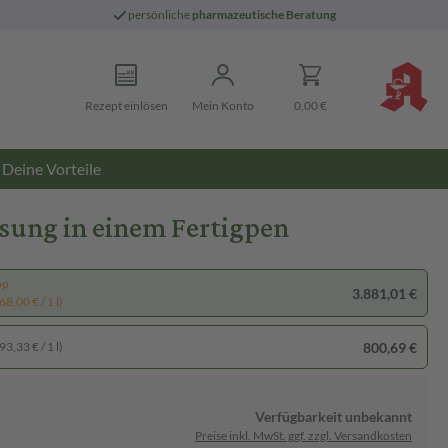
persönliche
pharmazeutische Beratung
Rezept einlösen
Mein Konto
0,00 €
Deine Vorteile
ösung in einem Fertigpen
pp
3.881,01 €
8,00 € / 1 l)
800,69 €
3,33 € / 1 l)
Verfügbarkeit unbekannt
Preise inkl. MwSt. ggf. zzgl. Versandkosten