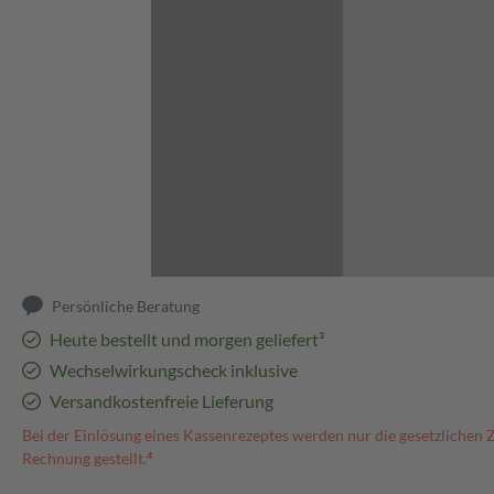
Abbildung kann abweichen
Persönliche Beratung
Heute bestellt und morgen geliefert³
Wechselwirkungscheck inklusive
Versandkostenfreie Lieferung
Bei der Einlösung eines Kassenrezeptes werden nur die gesetzlichen 
Rechnung gestellt.⁴