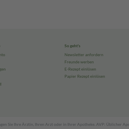
e
So geht's
nto
Newsletter anfordern
Freunde werben
gen
E-Rezept einlösen
Papier Rezept einlösen
g
gen Sie Ihre Ärztin, Ihren Arzt oder in Ihrer Apotheke. AVP: Üblicher A