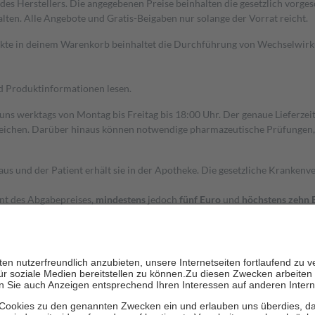
s Herstellers. Die angegebenen Preise beinhalten die gesetzlich vorgesc
alten. Alle Angebote und Gratis-Beigaben nur solange der Vorrat reicht.
dukte in deinem Warenkorb beinhaltet die Durchführung von Wechselwir
nd Produktinformationen lesen.
 uns werktags von Montag bis Freitag bis 18:00 Uhr. Der genaue Lieferze
ichen. Darüber hinaus können notwendige pharmazeutische Prüfungen, die
aus und der Patient erhält sie in der Apotheke. Die gesetzliche Krankenv
ent des Abgabepreises,
mindestens
jedoch
fünf Euro
und
höchstens zehn 
zehn Prozent der Kosten sowie zehn Euro je Verordnung.
rken und die besondere Stellung der Familie zu unterstützen, fallen
kein
 Ausnahme der Fahrkosten
 getragen werden