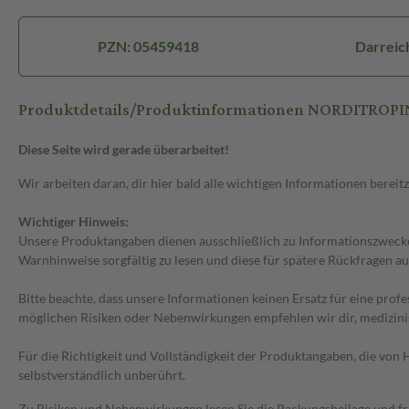
PZN: 05459418
Darreich
Produktdetails/Produktinformationen NORDITROPIN 
Diese Seite wird gerade überarbeitet!
Wir arbeiten daran, dir hier bald alle wichtigen Informationen bereitz
Wichtiger Hinweis:
Unsere Produktangaben dienen ausschließlich zu Informationszwecken
Warnhinweise sorgfältig zu lesen und diese für spätere Rückfragen au
Bitte beachte, dass unsere Informationen keinen Ersatz für eine prof
möglichen Risiken oder Nebenwirkungen empfehlen wir dir, medizini
Für die Richtigkeit und Vollständigkeit der Produktangaben, die vo
selbstverständlich unberührt.
Zu Risiken und Nebenwirkungen lesen Sie die Packungsbeilage und frag