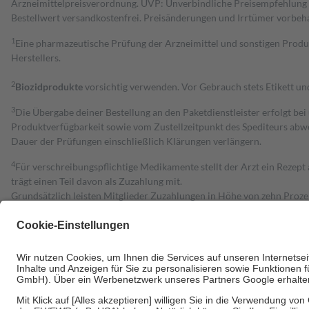
Arzneimittelpreisverordnung. UVP: Unverbindliche Preisempfehlung de
Bestell­wert versand­kosten­frei. Preisänderungen und Irrtümer vorbeh
1
Eine pharmazeutische Prüfung der Arzneimittel und sonstigen Pro
Herstellers.
2
Biozidprodukte
vorsichtig verwenden. Vor Gebrauch stets Etikett u
3
Die Übergabe deiner Bestellung an den Paketdienstleister erfolgt bei
Produktverfügbarkeit sowie vom Zustellzeitpunkt des Spediteurs abwe
Dauer der Prüfungen einschließlich Klärungen verlängern.
4
Für verschreibungspflichtige Medikamente stellt der Arzt ein Rezept 
trägt einen Teil davon als Zuzahlung mit.
Grundsätzlich leisten Mitglieder Zuzahlungen in Höhe von zehn Proz
zu entrichten.
Diese Regeln gelten grundsätzlich auch für Online-Apotheken.
Bei Heilmitteln und häuslicher Krankenpflege beträgt die Zuzahlung 
Um das Engagement der Versicherten für ihre eigene Gesundheit zu stä
• Kindern und Jugendlichen bis zum vollendeten 18. Lebensjahr mit
• Untersuchungen zur Vorsorge und Früherkennung, die von der GKV
• empfohlenen Schutzimpfungen