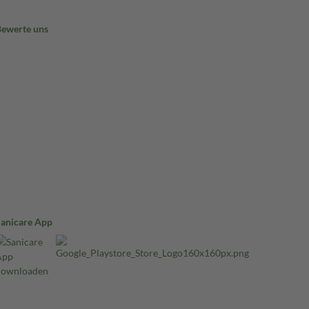
Bewerte uns
Sanicare App