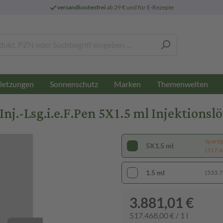
versandkostenfrei
ab 29 € und für E-Rezepte
letzungen
Sonnenschutz
Marken
Themenwelten
.-Lsg.i.e.F.Pen 5X1.5 ml Injektionsl
Sparti
5X1.5 ml
(517.46
1.5 ml
(533.79
3.881,01 €
517.468,00 € / 1 l