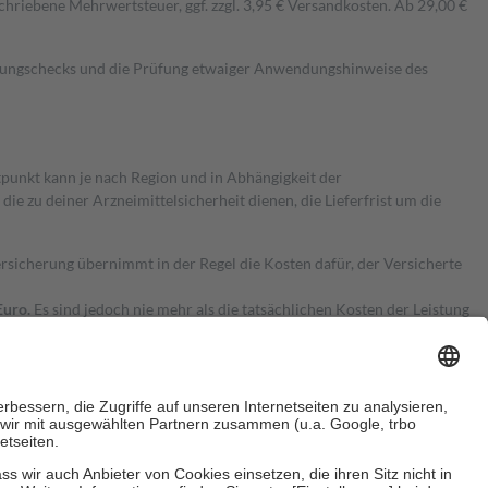
hriebene Mehrwertsteuer, ggf. zzgl. 3,95 € Versandkosten. Ab 29,00 €
kungschecks und die Prüfung etwaiger Anwendungshinweise des
itpunkt kann je nach Region und in Abhängigkeit der
 zu deiner Arzneimittelsicherheit dienen, die Lieferfrist um die
ersicherung übernimmt in der Regel die Kosten dafür, der Versicherte
Euro.
Es sind jedoch nie mehr als die tatsächlichen Kosten der Leistung
e Zuzahlungen
an bei: