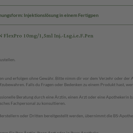
ungsform: Injektionslösung in einem Fertigpen
FlexPro 10mg/1,5ml Inj.-Lsg.i.e.F.Pen
ustellen.
 und erfolgen ohne Gewähr. Bitte nimm dir vor dem Verzehr oder der An
fzubewahren. Falls du Fragen oder Bedenken zu einem Produkt hast, wende
essionelle Beratung durch eine Ärztin, einen Arzt oder eine Apothekerin
sches Fachpersonal zu konsultieren.
n Herstellern oder Dritten bereitgestellt werden, übernimmt die BS-Apot
en Sie Ihre Ärztin, Ihren Arzt oder in Ihrer Apotheke.