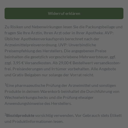
Widerruf erklären
Zu Risiken und Nebenwirkungen lesen Sie die Packungsbeilage und
fragen Sie Ihre Ärztin, Ihren Arzt oder in Ihrer Apotheke. AVP:
Üblicher Apothekenverkaufspreis berechnet nach der
Arzneimittelpreisverordnung. UVP: Unverbindliche
Preisempfehlung des Herstellers. Die angegebenen Preise
beinhalten die gesetzlich vorgeschriebene Mehrwertsteuer, ggf.
zzgl. 3,95 € Versandkosten. Ab 29,00 € Bestell­wert versand­kosten­
frei. Preisänderungen und Irrtümer vorbehalten. Alle Angebote
und Gratis-Beigaben nur solange der Vorrat reicht.
1
Eine pharmazeutische Prüfung der Arzneimittel und sonstigen
Produkte in deinem Warenkorb beinhaltet die Durchführung von
Wechselwirkungschecks und die Prüfung etwaiger
Anwendungshinweise des Herstellers.
2
Biozidprodukte
vorsichtig verwenden. Vor Gebrauch stets Etikett
und Produktinformationen lesen.