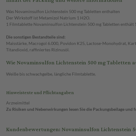
Inhalt der Packung und weitere Informationen
Was Novaminsulfon Lichtenstein 500 mg Tabletten enthalten
Der Wirkstoff ist Metamizol Natrium 1 H2O.
1 Filmtablette Novaminsulfon Lichtenstein 500 mg Tabletten enthäl
Die sonstigen Bestandteile sind:
Maisstärke, Macrogol 6.000, Povidon K25, Lactose-Monohydrat, Kartof
Titandioxid, raffiniertes Rizinusöl.
Wie Novaminsulfon Lichtenstein 500 mg Tabletten 
Weiße bis schwachgelbe, längliche Filmtablette.
Hinweistexte und Pflichtangaben
Arzneimittel
Zu Risiken und Nebenwirkungen lesen Sie die Packungsbeilage und fra
Kundenbewertungen: Novaminsulfon Lichtenstein 50