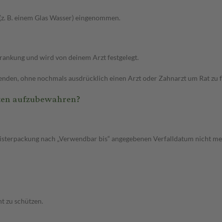
 (z. B. einem Glas Wasser) eingenommen.
rankung und wird von deinem Arzt festgelegt.
wenden, ohne nochmals ausdrücklich einen Arzt oder Zahnarzt um Rat zu f
tten aufzubewahren?
listerpackung nach „Verwendbar bis“ angegebenen Verfalldatum nicht meh
t zu schützen.