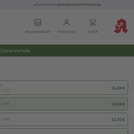
persönliche
pharmazeutische Beratung
Rezept einlösen
Mein Konto
0,00 €
Deine Vorteile
pp
15,24 €
/ 1 St)
14,24 €
/ 1 St)
13,70 €
/ 1 St)