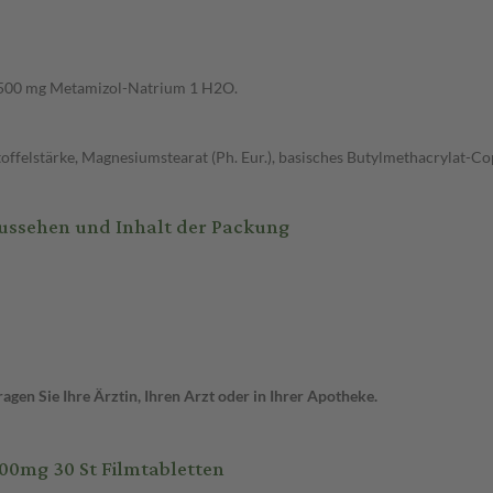
t 500 mg Metamizol-Natrium 1 H2O.
felstärke, Magnesiumstearat (Ph. Eur.), basisches Butylmethacrylat-Copo
aussehen und Inhalt der Packung
gen Sie Ihre Ärztin, Ihren Arzt oder in Ihrer Apotheke.
0mg 30 St Filmtabletten