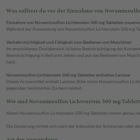
Was solltest du vor der Einnahme von Novaminsulfo
Einnahme von Novaminsulfon Lichtenstein 500 mg Tabletten zusamm
Während der Anwendung von Novaminsulfon Lichtenstein 500 mg Table
Verkehrstüchtigkeit und Fähigkeit zum Bedienen von Maschinen
Im empfohlenen Dosisbereich ist keine Beeinträchtigung des Konzent
Beeinträchtigung in Betracht ziehen und auf das Bedienen von Maschi
hast.
Novaminsulfon Lichtenstein 500 mg Tabletten enthalten Lactose
Dieses Arzneimittel enthält Lactose. Bitte nimm Novaminsulfon Lichte
gegenüber bestimmten Zuckern leidest.
Wie sind Novaminsulfon Lichtenstein 500 mg Table
Nimm Novaminsulfon Lichtenstein 500 mg Tabletten immer genau nach 
Die Dosierung richtet sich nach der Intensität der Schmerzen oder de
Art der Anwendung