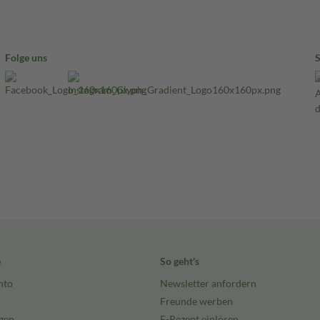
Folge uns
e
So geht's
nto
Newsletter anfordern
Freunde werben
gen
E-Rezept einlösen