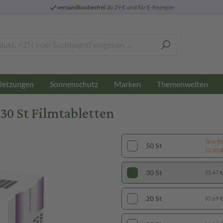
versandkostenfrei
ab 29 € und für E-Rezepte
letzungen
Sonnenschutz
Marken
Themenwelten
30 St Filmtabletten
Sparti
50 St
(0,30 € 
30 St
(0,47 € 
20 St
(0,69 € 