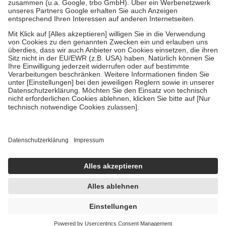
Verordnung.
Um das Engagement der Versicherten für ihre eigene Gesundheit zu
stärken und die besondere Stellung der Familie zu unterstützen,
fallen
keine Zuzahlungen
an bei:
• Kindern und Jugendlichen bis zum vollendeten 18. Lebensjahr
mit Ausnahme der Fahrkosten
• Untersuchungen zur Vorsorge und Früherkennung, die von der
GKV getragen werden
• empfohlenen Schutzimpfungen
• Harn- und Blutteststreifen
Wir nutzen Trusted Shops als unabhängigen Dienstleister für die
Einholung von Bewertungen. Trusted Shops hat Maßnahmen
getroffen, um sicherzustellen, dass es sich um echte Bewertungen
handelt. Mehr Informationen findest du hier:
https://help.etrusted.com/hc/de/articles/4419944605341
Einige Bilder und Inhalte wurden unter Zuhilfenahme künstlicher
Intelligenz erstellt.