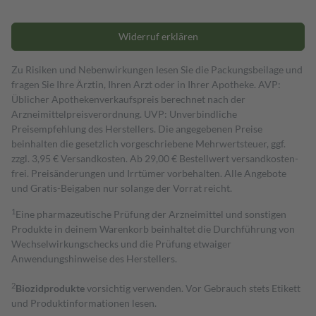
Widerruf erklären
Zu Risiken und Nebenwirkungen lesen Sie die Packungsbeilage und
fragen Sie Ihre Ärztin, Ihren Arzt oder in Ihrer Apotheke. AVP:
Üblicher Apothekenverkaufspreis berechnet nach der
Arzneimittelpreisverordnung. UVP: Unverbindliche
Preisempfehlung des Herstellers. Die angegebenen Preise
beinhalten die gesetzlich vorgeschriebene Mehrwertsteuer, ggf.
zzgl. 3,95 € Versandkosten. Ab 29,00 € Bestell­wert versand­kosten­
frei. Preisänderungen und Irrtümer vorbehalten. Alle Angebote
und Gratis-Beigaben nur solange der Vorrat reicht.
1
Eine pharmazeutische Prüfung der Arzneimittel und sonstigen
Produkte in deinem Warenkorb beinhaltet die Durchführung von
Wechselwirkungschecks und die Prüfung etwaiger
Anwendungshinweise des Herstellers.
2
Biozidprodukte
vorsichtig verwenden. Vor Gebrauch stets Etikett
und Produktinformationen lesen.