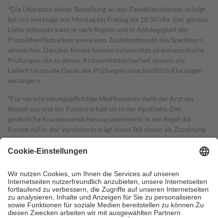
3
Die Übergabe deiner Bestellung an den Paketdienstleister erfolgt
bei uns werktags von Montag bis Freitag bis 18:00 Uhr. Der genaue
Lieferzeitpunkt kann je nach Region und in Abhängigkeit der
Produktverfügbarkeit sowie vom Zustellzeitpunkt des Spediteurs
abweichen. Darüber hinaus können notwendige pharmazeutische
Prüfungen, die zu deiner Arzneimittelsicherheit dienen, die
Lieferfrist um die Dauer der Prüfungen einschließlich Klärungen
verlängern.
4
Für verschreibungspflichtige Medikamente stellt der Arzt ein
Rezept aus und der Patient erhält sie in der Apotheke. Die
gesetzliche Krankenversicherung übernimmt in der Regel die
Kosten dafür, der Versicherte trägt einen Teil davon als Zuzahlung
mit.
Grundsätzlich leisten Mitglieder Zuzahlungen in Höhe von zehn
Prozent des Abgabepreises,
mindestens
jedoch
fünf Euro
und
höchstens zehn Euro.
Es sind jedoch nie mehr als die tatsächlichen
Kosten der Leistung zu entrichten.
Diese Regeln gelten grundsätzlich auch für Online-Apotheken.
Bei Heilmitteln und häuslicher Krankenpflege beträgt die
Zuzahlung zehn Prozent der Kosten sowie zehn Euro je