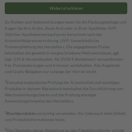
Widerruf erklären
Zu Risiken und Nebenwirkungen lesen Sie die Packungsbeilage und
fragen Sie Ihre Ärztin, Ihren Arzt oder in Ihrer Apotheke. AVP:
Üblicher Apothekenverkaufspreis berechnet nach der
Arzneimittelpreisverordnung. UVP: Unverbindliche
Preisempfehlung des Herstellers. Die angegebenen Preise
beinhalten die gesetzlich vorgeschriebene Mehrwertsteuer, ggf.
zzgl. 3,95 € Versandkosten. Ab 29,00 € Bestell­wert versand­kosten­
frei. Preisänderungen und Irrtümer vorbehalten. Alle Angebote
und Gratis-Beigaben nur solange der Vorrat reicht.
1
Eine pharmazeutische Prüfung der Arzneimittel und sonstigen
Produkte in deinem Warenkorb beinhaltet die Durchführung von
Wechselwirkungschecks und die Prüfung etwaiger
Anwendungshinweise des Herstellers.
2
Biozidprodukte
vorsichtig verwenden. Vor Gebrauch stets Etikett
und Produktinformationen lesen.
3
Die Übergabe deiner Bestellung an den Paketdienstleister erfolgt