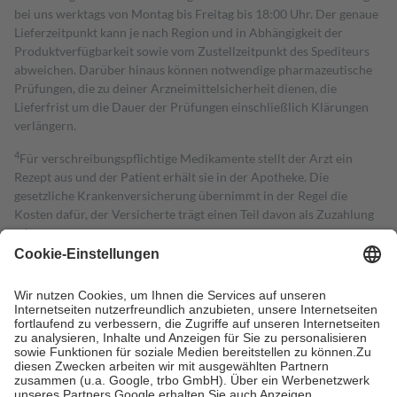
bei uns werktags von Montag bis Freitag bis 18:00 Uhr. Der genaue
Lieferzeitpunkt kann je nach Region und in Abhängigkeit der
Produktverfügbarkeit sowie vom Zustellzeitpunkt des Spediteurs
abweichen. Darüber hinaus können notwendige pharmazeutische
Prüfungen, die zu deiner Arzneimittelsicherheit dienen, die
Lieferfrist um die Dauer der Prüfungen einschließlich Klärungen
verlängern.
4
Für verschreibungspflichtige Medikamente stellt der Arzt ein
Rezept aus und der Patient erhält sie in der Apotheke. Die
gesetzliche Krankenversicherung übernimmt in der Regel die
Kosten dafür, der Versicherte trägt einen Teil davon als Zuzahlung
mit.
Grundsätzlich leisten Mitglieder Zuzahlungen in Höhe von zehn
Prozent des Abgabepreises,
mindestens
jedoch
fünf Euro
und
höchstens zehn Euro.
Es sind jedoch nie mehr als die tatsächlichen
Kosten der Leistung zu entrichten.
Diese Regeln gelten grundsätzlich auch für Online-Apotheken.
Bei Heilmitteln und häuslicher Krankenpflege beträgt die
Zuzahlung zehn Prozent der Kosten sowie zehn Euro je
Verordnung.