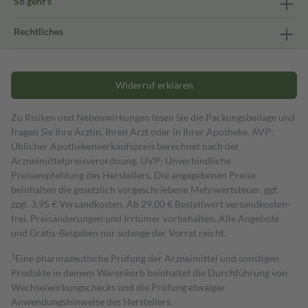
So geht's
Rechtliches
Widerruf erklären
Zu Risiken und Nebenwirkungen lesen Sie die Packungsbeilage und
fragen Sie Ihre Ärztin, Ihren Arzt oder in Ihrer Apotheke. AVP:
Üblicher Apothekenverkaufspreis berechnet nach der
Arzneimittelpreisverordnung. UVP: Unverbindliche
Preisempfehlung des Herstellers. Die angegebenen Preise
beinhalten die gesetzlich vorgeschriebene Mehrwertsteuer, ggf.
zzgl. 3,95 € Versandkosten. Ab 29,00 € Bestell­wert versand­kosten­
frei. Preisänderungen und Irrtümer vorbehalten. Alle Angebote
und Gratis-Beigaben nur solange der Vorrat reicht.
1
Eine pharmazeutische Prüfung der Arzneimittel und sonstigen
Produkte in deinem Warenkorb beinhaltet die Durchführung von
Wechselwirkungschecks und die Prüfung etwaiger
Anwendungshinweise des Herstellers.