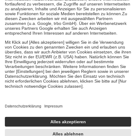
Diese Regeln gelten grundsätzlich auch für Online-Apotheken.
Bei Heilmitteln und häuslicher Krankenpflege beträgt die
Zuzahlung zehn Prozent der Kosten sowie zehn Euro je
Verordnung.
Um das Engagement der Versicherten für ihre eigene Gesundheit zu
stärken und die besondere Stellung der Familie zu unterstützen,
fallen
keine Zuzahlungen
an bei:
• Kindern und Jugendlichen bis zum vollendeten 18. Lebensjahr
mit Ausnahme der Fahrkosten
• Untersuchungen zur Vorsorge und Früherkennung, die von der
GKV getragen werden
• empfohlenen Schutzimpfungen
• Harn- und Blutteststreifen
Wir nutzen Trusted Shops als unabhängigen Dienstleister für die
Einholung von Bewertungen. Trusted Shops hat Maßnahmen
getroffen, um sicherzustellen, dass es sich um echte Bewertungen
handelt. Mehr Informationen findest du hier:
https://help.etrusted.com/hc/de/articles/4419944605341
Einige Bilder und Inhalte wurden unter Zuhilfenahme künstlicher
Intelligenz erstellt.