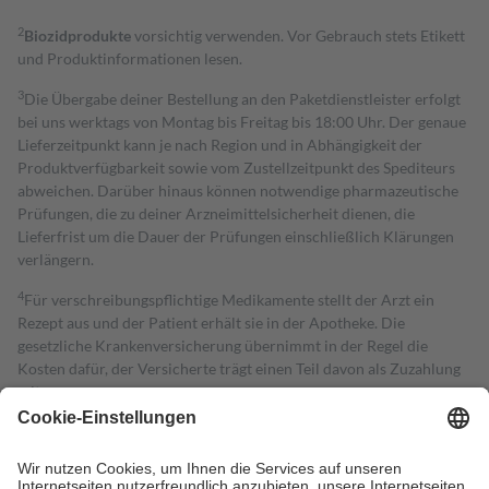
2
Biozidprodukte
vorsichtig verwenden. Vor Gebrauch stets Etikett
und Produktinformationen lesen.
3
Die Übergabe deiner Bestellung an den Paketdienstleister erfolgt
bei uns werktags von Montag bis Freitag bis 18:00 Uhr. Der genaue
Lieferzeitpunkt kann je nach Region und in Abhängigkeit der
Produktverfügbarkeit sowie vom Zustellzeitpunkt des Spediteurs
abweichen. Darüber hinaus können notwendige pharmazeutische
Prüfungen, die zu deiner Arzneimittelsicherheit dienen, die
Lieferfrist um die Dauer der Prüfungen einschließlich Klärungen
verlängern.
4
Für verschreibungspflichtige Medikamente stellt der Arzt ein
Rezept aus und der Patient erhält sie in der Apotheke. Die
gesetzliche Krankenversicherung übernimmt in der Regel die
Kosten dafür, der Versicherte trägt einen Teil davon als Zuzahlung
mit.
Grundsätzlich leisten Mitglieder Zuzahlungen in Höhe von zehn
Prozent des Abgabepreises,
mindestens
jedoch
fünf Euro
und
höchstens zehn Euro.
Es sind jedoch nie mehr als die tatsächlichen
Kosten der Leistung zu entrichten.