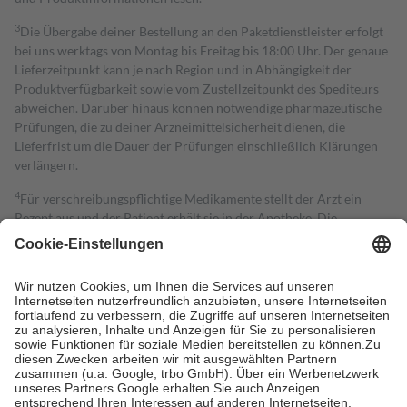
3
Die Übergabe deiner Bestellung an den Paketdienstleister erfolgt
bei uns werktags von Montag bis Freitag bis 18:00 Uhr. Der genaue
Lieferzeitpunkt kann je nach Region und in Abhängigkeit der
Produktverfügbarkeit sowie vom Zustellzeitpunkt des Spediteurs
abweichen. Darüber hinaus können notwendige pharmazeutische
Prüfungen, die zu deiner Arzneimittelsicherheit dienen, die
Lieferfrist um die Dauer der Prüfungen einschließlich Klärungen
verlängern.
4
Für verschreibungspflichtige Medikamente stellt der Arzt ein
Rezept aus und der Patient erhält sie in der Apotheke. Die
gesetzliche Krankenversicherung übernimmt in der Regel die
Kosten dafür, der Versicherte trägt einen Teil davon als Zuzahlung
mit.
Grundsätzlich leisten Mitglieder Zuzahlungen in Höhe von zehn
Prozent des Abgabepreises,
mindestens
jedoch
fünf Euro
und
höchstens zehn Euro.
Es sind jedoch nie mehr als die tatsächlichen
Kosten der Leistung zu entrichten.
Diese Regeln gelten grundsätzlich auch für Online-Apotheken.
Bei Heilmitteln und häuslicher Krankenpflege beträgt die