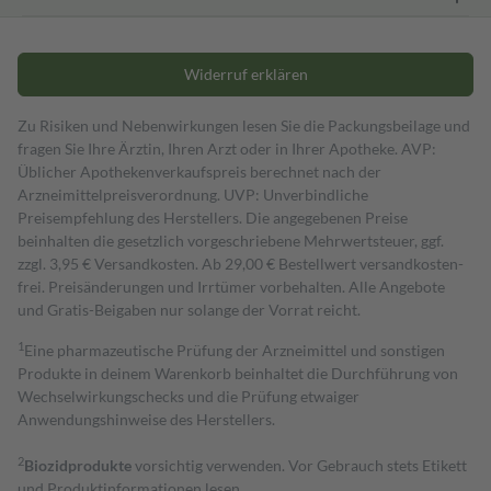
Widerruf erklären
Zu Risiken und Nebenwirkungen lesen Sie die Packungsbeilage und
fragen Sie Ihre Ärztin, Ihren Arzt oder in Ihrer Apotheke. AVP:
Üblicher Apothekenverkaufspreis berechnet nach der
Arzneimittelpreisverordnung. UVP: Unverbindliche
Preisempfehlung des Herstellers. Die angegebenen Preise
beinhalten die gesetzlich vorgeschriebene Mehrwertsteuer, ggf.
zzgl. 3,95 € Versandkosten. Ab 29,00 € Bestell­wert versand­kosten­
frei. Preisänderungen und Irrtümer vorbehalten. Alle Angebote
und Gratis-Beigaben nur solange der Vorrat reicht.
1
Eine pharmazeutische Prüfung der Arzneimittel und sonstigen
Produkte in deinem Warenkorb beinhaltet die Durchführung von
Wechselwirkungschecks und die Prüfung etwaiger
Anwendungshinweise des Herstellers.
2
Biozidprodukte
vorsichtig verwenden. Vor Gebrauch stets Etikett
und Produktinformationen lesen.