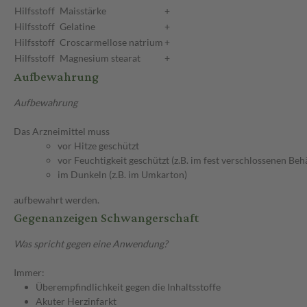
Hilfsstoff
Maisstärke
+
Hilfsstoff
Gelatine
+
Hilfsstoff
Croscarmellose natrium
+
Hilfsstoff
Magnesium stearat
+
Aufbewahrung
Aufbewahrung
Das Arzneimittel muss
vor Hitze geschützt
vor Feuchtigkeit geschützt (z.B. im fest verschlossenen Behä
im Dunkeln (z.B. im Umkarton)
aufbewahrt werden.
Gegenanzeigen Schwangerschaft
Was spricht gegen eine Anwendung?
Immer:
Überempfindlichkeit gegen die Inhaltsstoffe
Akuter Herzinfarkt