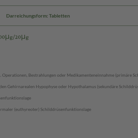
Darreichungsform: Tabletten
 100μg/20μg
.B. Operationen, Bestrahlungen oder Medikamenteneinnahme (primäre 
n den Gehirnarealen Hypophyse oder Hypothalamus (sekundäre Schildd
üsenfunktionslage
rmaler (euthyreoter) Schilddrüsenfunktionslage