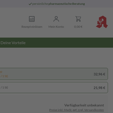
persönliche
pharmazeutische Beratung
Rezept einlösen
Mein Konto
0,00 €
Deine Vorteile
pp
32,96 €
/ 1 St)
21,98 €
/ 1 St)
Verfügbarkeit unbekannt
Preise inkl. MwSt. ggf. zzgl. Versandkosten