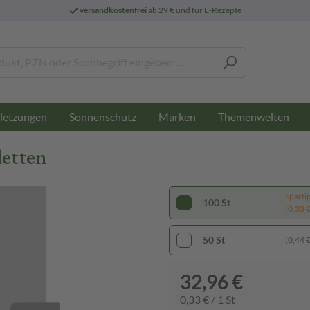
versandkostenfrei
ab 29 € und für E-Rezepte
letzungen
Sonnenschutz
Marken
Themenwelten
letten
Sparti
100 St
(0,33 € 
50 St
(0,44 € 
32,96 €
0,33 € / 1 St