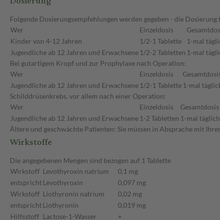
Dosierung
Folgende Dosierungsempfehlungen werden gegeben - die Dosierung für
Wer
Einzeldosis
Gesamtdos
Kinder von 4-12 Jahren
1/2-1 Tablette
1-mal tägl
Jugendliche ab 12 Jahren und Erwachsene
1/2-2 Tabletten
1-mal tägl
Bei gutartigem Kropf und zur Prophylaxe nach Operation:
Wer
Einzeldosis
Gesamtdosi
Jugendliche ab 12 Jahren und Erwachsene
1/2-1 Tablette
1-mal täglic
Schilddrüsenkrebs, vor allem nach einer Operation:
Wer
Einzeldosis
Gesamtdosis
Jugendliche ab 12 Jahren und Erwachsene
1-2 Tabletten
1-mal täglich
Ältere und geschwächte Patienten: Sie müssen in Absprache mit Ihrem
Wirkstoffe
Die angegebenen Mengen sind bezogen auf 1 Tablette
Wirkstoff
Levothyroxin natrium
0,1 mg
entspricht
Levothyroxin
0,097 mg
Wirkstoff
Liothyronin natrium
0,02 mg
entspricht
Liothyronin
0,019 mg
Hilfsstoff
Lactose-1-Wasser
+