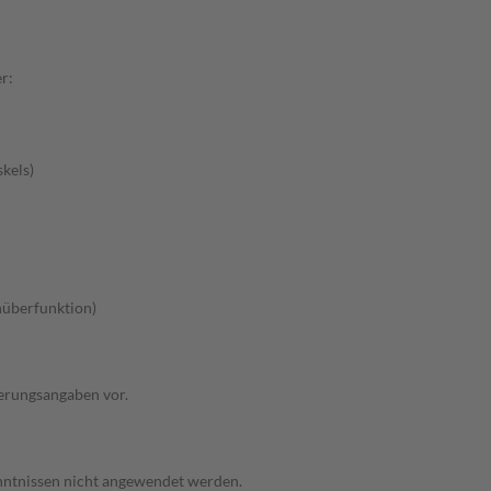
r:
kels)
nüberfunktion)
ierungsangaben vor.
enntnissen nicht angewendet werden.