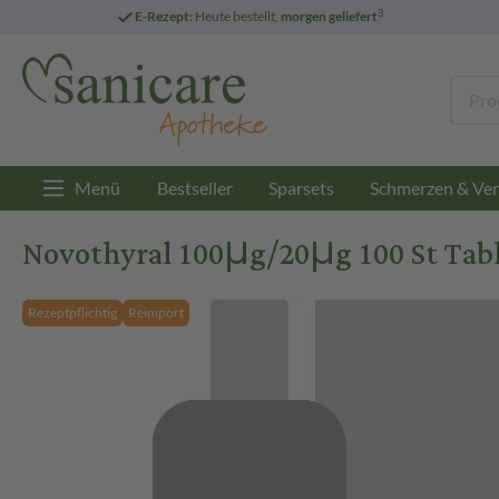
3
E-Rezept:
Heute bestellt,
morgen geliefert
Menü
Bestseller
Sparsets
Schmerzen & Ver
Novothyral 100μg/20μg 100 St Tab
Rezeptpflichtig
Reimport