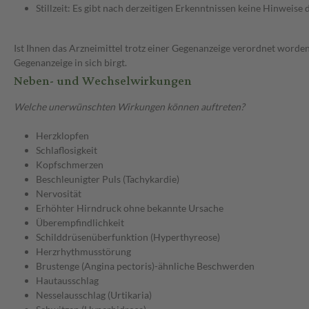
Stillzeit: Es gibt nach derzeitigen Erkenntnissen keine Hinweise
Ist Ihnen das Arzneimittel trotz einer Gegenanzeige verordnet worden
Gegenanzeige in sich birgt.
Neben- und Wechselwirkungen
Welche unerwünschten Wirkungen können auftreten?
Herzklopfen
Schlaflosigkeit
Kopfschmerzen
Beschleunigter Puls (Tachykardie)
Nervosität
Erhöhter Hirndruck ohne bekannte Ursache
Überempfindlichkeit
Schilddrüsenüberfunktion (Hyperthyreose)
Herzrhythmusstörung
Brustenge (Angina pectoris)-ähnliche Beschwerden
Hautausschlag
Nesselausschlag (Urtikaria)