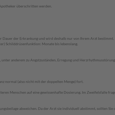
 Apotheker überschritten werden.
 Dauer der Erkrankung und wird deshalb nur von Ihrem Arzt bestimmt. 
er) Schilddrüsenfunktion: Monate bis lebenslang.
 unter anderem zu Angstzuständen, Erregung und Herzrhythmusstörungen
z normal (also nicht mit der doppelten Menge) fort.
d älteren Menschen auf eine gewissenhafte Dosierung. Im Zweifelsfalle f
gsbeilage abweichen. Da der Arzt sie individuell abstimmt, sollten Si