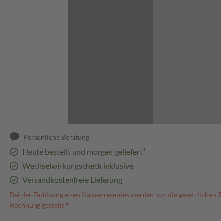
Abbildung kann abweichen
Persönliche Beratung
Heute bestellt und morgen geliefert³
Wechselwirkungscheck inklusive
Versandkostenfreie Lieferung
Bei der Einlösung eines Kassenrezeptes werden nur die gesetzlichen 
Rechnung gestellt.⁴