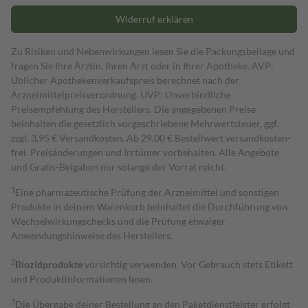
Widerruf erklären
Zu Risiken und Nebenwirkungen lesen Sie die Packungsbeilage und
fragen Sie Ihre Ärztin, Ihren Arzt oder in Ihrer Apotheke. AVP:
Üblicher Apothekenverkaufspreis berechnet nach der
Arzneimittelpreisverordnung. UVP: Unverbindliche
Preisempfehlung des Herstellers. Die angegebenen Preise
beinhalten die gesetzlich vorgeschriebene Mehrwertsteuer, ggf.
zzgl. 3,95 € Versandkosten. Ab 29,00 € Bestell­wert versand­kosten­
frei. Preisänderungen und Irrtümer vorbehalten. Alle Angebote
und Gratis-Beigaben nur solange der Vorrat reicht.
1
Eine pharmazeutische Prüfung der Arzneimittel und sonstigen
Produkte in deinem Warenkorb beinhaltet die Durchführung von
Wechselwirkungschecks und die Prüfung etwaiger
Anwendungshinweise des Herstellers.
2
Biozidprodukte
vorsichtig verwenden. Vor Gebrauch stets Etikett
und Produktinformationen lesen.
3
Die Übergabe deiner Bestellung an den Paketdienstleister erfolgt