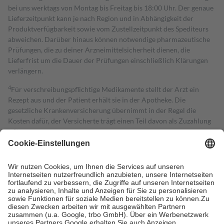
bei uns werktags von Montag bis Freitag bis 18:00 Uhr. Der genaue
Lieferzeitpunkt kann je nach Region und in Abhängigkeit der
Produktverfügbarkeit sowie vom Zustellzeitpunkt des Spediteurs
abweichen. Darüber hinaus können notwendige pharmazeutische
Prüfungen, die zu deiner Arzneimittelsicherheit dienen, die
Lieferfrist um die Dauer der Prüfungen einschließlich Klärungen
verlängern.
4
Für verschreibungspflichtige Medikamente stellt der Arzt ein
Rezept aus und der Patient erhält sie in der Apotheke. Die
gesetzliche Krankenversicherung übernimmt in der Regel die
Kosten dafür, der Versicherte trägt einen Teil davon als Zuzahlung
mit.
Grundsätzlich leisten Mitglieder Zuzahlungen in Höhe von zehn
Prozent des Abgabepreises,
mindestens
jedoch
fünf Euro
und
höchstens zehn Euro.
Es sind jedoch nie mehr als die tatsächlichen
Kosten der Leistung zu entrichten.
Diese Regeln gelten grundsätzlich auch für Online-Apotheken.
Bei Heilmitteln und häuslicher Krankenpflege beträgt die
Zuzahlung zehn Prozent der Kosten sowie zehn Euro je
Verordnung.