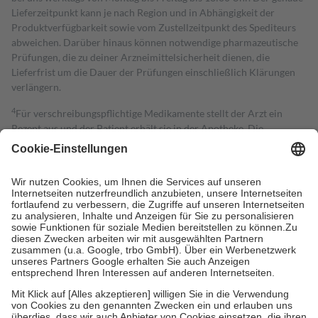
Lieferzeitpunkt kann je nach Region und in Abhängigkeit der
Produktverfügbarkeit sowie vom Zustellzeitpunkt des Spediteurs
abweichen. Darüber hinaus können notwendige pharmazeutische
Prüfungen, die zu deiner Arzneimittelsicherheit dienen, die
Lieferfrist um die Dauer der Prüfungen einschließlich Klärungen
verlängern.
4
Für verschreibungspflichtige Medikamente stellt der Arzt ein
Rezept aus und der Patient erhält sie in der Apotheke. Die
gesetzliche Krankenversicherung übernimmt in der Regel die
Kosten dafür, der Versicherte trägt einen Teil davon als Zuzahlung
mit.
Grundsätzlich leisten Mitglieder Zuzahlungen in Höhe von zehn
Prozent des Abgabepreises,
mindestens
jedoch
fünf Euro
und
höchstens zehn Euro.
Es sind jedoch nie mehr als die tatsächlichen
Kosten der Leistung zu entrichten.
Diese Regeln gelten grundsätzlich auch für Online-Apotheken.
Bei Heilmitteln und häuslicher Krankenpflege beträgt die
Zuzahlung zehn Prozent der Kosten sowie zehn Euro je
Verordnung.
Um das Engagement der Versicherten für ihre eigene Gesundheit zu