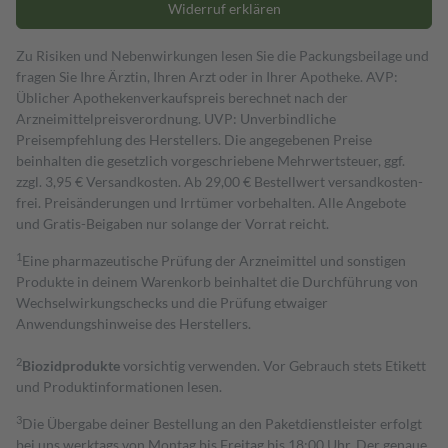
Widerruf erklären
Zu Risiken und Nebenwirkungen lesen Sie die Packungsbeilage und
fragen Sie Ihre Ärztin, Ihren Arzt oder in Ihrer Apotheke. AVP:
Üblicher Apothekenverkaufspreis berechnet nach der
Arzneimittelpreisverordnung. UVP: Unverbindliche
Preisempfehlung des Herstellers. Die angegebenen Preise
beinhalten die gesetzlich vorgeschriebene Mehrwertsteuer, ggf.
zzgl. 3,95 € Versandkosten. Ab 29,00 € Bestell­wert versand­kosten­
frei. Preisänderungen und Irrtümer vorbehalten. Alle Angebote
und Gratis-Beigaben nur solange der Vorrat reicht.
1
Eine pharmazeutische Prüfung der Arzneimittel und sonstigen
Produkte in deinem Warenkorb beinhaltet die Durchführung von
Wechselwirkungschecks und die Prüfung etwaiger
Anwendungshinweise des Herstellers.
2
Biozidprodukte
vorsichtig verwenden. Vor Gebrauch stets Etikett
und Produktinformationen lesen.
3
Die Übergabe deiner Bestellung an den Paketdienstleister erfolgt
bei uns werktags von Montag bis Freitag bis 18:00 Uhr. Der genaue