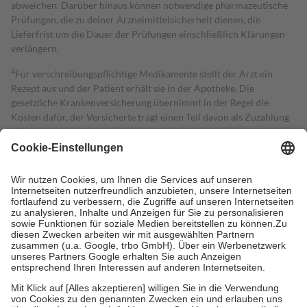
abweichen. Darüber hinaus können notwendige pharmazeutische
Prüfungen, die zu deiner Arzneimittelsicherheit dienen, die
Lieferfrist um die Dauer der Prüfungen einschließlich Klärungen
verlängern.
4
Für verschreibungspflichtige Medikamente stellt der Arzt ein
Rezept aus und der Patient erhält sie in der Apotheke. Die
gesetzliche Krankenversicherung übernimmt in der Regel die
Kosten dafür, der Versicherte trägt einen Teil davon als Zuzahlung
mit.
Grundsätzlich leisten Mitglieder Zuzahlungen in Höhe von zehn
Prozent des Abgabepreises,
mindestens
jedoch
fünf Euro
und
höchstens zehn Euro.
Es sind jedoch nie mehr als die tatsächlichen
Kosten der Leistung zu entrichten.
Diese Regeln gelten grundsätzlich auch für Online-Apotheken.
Bei Heilmitteln und häuslicher Krankenpflege beträgt die
Zuzahlung zehn Prozent der Kosten sowie zehn Euro je
Verordnung.
Um das Engagement der Versicherten für ihre eigene Gesundheit zu
stärken und die besondere Stellung der Familie zu unterstützen,
fallen
keine Zuzahlungen
an bei:
• Kindern und Jugendlichen bis zum vollendeten 18. Lebensjahr