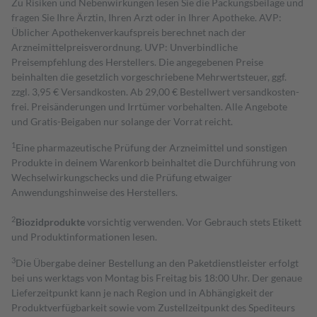
Zu Risiken und Nebenwirkungen lesen Sie die Packungsbeilage und
fragen Sie Ihre Ärztin, Ihren Arzt oder in Ihrer Apotheke. AVP:
Üblicher Apothekenverkaufspreis berechnet nach der
Arzneimittelpreisverordnung. UVP: Unverbindliche
Preisempfehlung des Herstellers. Die angegebenen Preise
beinhalten die gesetzlich vorgeschriebene Mehrwertsteuer, ggf.
zzgl. 3,95 € Versandkosten. Ab 29,00 € Bestell­wert versand­kosten­
frei. Preisänderungen und Irrtümer vorbehalten. Alle Angebote
und Gratis-Beigaben nur solange der Vorrat reicht.
1
Eine pharmazeutische Prüfung der Arzneimittel und sonstigen
Produkte in deinem Warenkorb beinhaltet die Durchführung von
Wechselwirkungschecks und die Prüfung etwaiger
Anwendungshinweise des Herstellers.
2
Biozidprodukte
vorsichtig verwenden. Vor Gebrauch stets Etikett
und Produktinformationen lesen.
3
Die Übergabe deiner Bestellung an den Paketdienstleister erfolgt
bei uns werktags von Montag bis Freitag bis 18:00 Uhr. Der genaue
Lieferzeitpunkt kann je nach Region und in Abhängigkeit der
Produktverfügbarkeit sowie vom Zustellzeitpunkt des Spediteurs