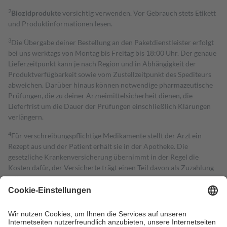
2
Biozidprodukte
vorsichtig verwenden. Vor Gebrauch stets Etikett
und Produktinformationen lesen.
3
Die Übergabe deiner Bestellung an den Paketdienstleister erfolgt
bei uns werktags von Montag bis Freitag bis 18:00 Uhr. Der genaue
Lieferzeitpunkt kann je nach Region und in Abhängigkeit der
Produktverfügbarkeit sowie vom Zustellzeitpunkt des Spediteurs
abweichen. Darüber hinaus können notwendige pharmazeutische
Prüfungen, die zu deiner Arzneimittelsicherheit dienen, die
Lieferfrist um die Dauer der Prüfungen einschließlich Klärungen
verlängern.
4
Für verschreibungspflichtige Medikamente stellt der Arzt ein
Rezept aus und der Patient erhält sie in der Apotheke. Die
gesetzliche Krankenversicherung übernimmt in der Regel die
Kosten dafür, der Versicherte trägt einen Teil davon als Zuzahlung
mit.
Grundsätzlich leisten Mitglieder Zuzahlungen in Höhe von zehn
Prozent des Abgabepreises,
mindestens
jedoch
fünf Euro
und
höchstens zehn Euro.
Es sind jedoch nie mehr als die tatsächlichen
Kosten der Leistung zu entrichten.