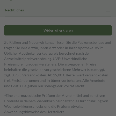
Rechtliches
Widerruf erklären
Zu Risiken und Nebenwirkungen lesen Sie die Packungsbeilage und
fragen Sie Ihre Ärztin, Ihren Arzt oder in Ihrer Apotheke. AVP:
Üblicher Apothekenverkaufspreis berechnet nach der
Arzneimittelpreisverordnung. UVP: Unverbindliche
Preisempfehlung des Herstellers. Die angegebenen Preise
beinhalten die gesetzlich vorgeschriebene Mehrwertsteuer, ggf.
zzgl. 3,95 € Versandkosten. Ab 29,00 € Bestell­wert versand­kosten­
frei. Preisänderungen und Irrtümer vorbehalten. Alle Angebote
und Gratis-Beigaben nur solange der Vorrat reicht.
1
Eine pharmazeutische Prüfung der Arzneimittel und sonstigen
Produkte in deinem Warenkorb beinhaltet die Durchführung von
Wechselwirkungschecks und die Prüfung etwaiger
Anwendungshinweise des Herstellers.