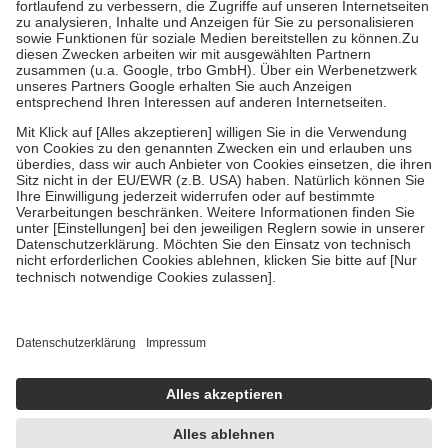
Diese Regeln gelten grundsätzlich auch für Online-Apotheken.
Bei Heilmitteln und häuslicher Krankenpflege beträgt die
Zuzahlung zehn Prozent der Kosten sowie zehn Euro je
Verordnung.
Um das Engagement der Versicherten für ihre eigene Gesundheit zu
stärken und die besondere Stellung der Familie zu unterstützen,
fallen
keine Zuzahlungen
an bei:
• Kindern und Jugendlichen bis zum vollendeten 18. Lebensjahr
mit Ausnahme der Fahrkosten
• Untersuchungen zur Vorsorge und Früherkennung, die von der
GKV getragen werden
• empfohlenen Schutzimpfungen
• Harn- und Blutteststreifen
Wir nutzen Trusted Shops als unabhängigen Dienstleister für die
Einholung von Bewertungen. Trusted Shops hat Maßnahmen
getroffen, um sicherzustellen, dass es sich um echte Bewertungen
handelt. Mehr Informationen findest du hier:
https://help.etrusted.com/hc/de/articles/4419944605341
Einige Bilder und Inhalte wurden unter Zuhilfenahme künstlicher
Intelligenz erstellt.