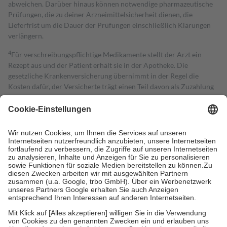
abweichen. Darüber hinaus können notwendige pharmazeutische
Prüfungen, die zu deiner Arzneimittelsicherheit dienen, die
Lieferfrist um die Dauer der Prüfungen einschließlich Klärungen
verlängern.
4
Für verschreibungspflichtige Medikamente stellt der Arzt ein
Rezept aus und der Patient erhält sie in der Apotheke. Die
gesetzliche Krankenversicherung übernimmt in der Regel die
Kosten dafür, der Versicherte trägt einen Teil davon als Zuzahlung
mit.
Grundsätzlich leisten Mitglieder Zuzahlungen in Höhe von zehn
Prozent des Abgabepreises,
mindestens
jedoch
fünf Euro
und
höchstens zehn Euro.
Es sind jedoch nie mehr als die tatsächlichen
Kosten der Leistung zu entrichten.
Diese Regeln gelten grundsätzlich auch für Online-Apotheken.
Bei Heilmitteln und häuslicher Krankenpflege beträgt die
Zuzahlung zehn Prozent der Kosten sowie zehn Euro je
Verordnung.
Um das Engagement der Versicherten für ihre eigene Gesundheit zu
stärken und die besondere Stellung der Familie zu unterstützen,
fallen
keine Zuzahlungen
an bei:
• Kindern und Jugendlichen bis zum vollendeten 18. Lebensjahr