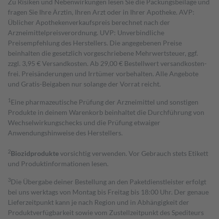
Zu Risiken und Nebenwirkungen lesen Sie die Packungsbeilage und
fragen Sie Ihre Ärztin, Ihren Arzt oder in Ihrer Apotheke. AVP:
Üblicher Apothekenverkaufspreis berechnet nach der
Arzneimittelpreisverordnung. UVP: Unverbindliche
Preisempfehlung des Herstellers. Die angegebenen Preise
beinhalten die gesetzlich vorgeschriebene Mehrwertsteuer, ggf.
zzgl. 3,95 € Versandkosten. Ab 29,00 € Bestell­wert versand­kosten­
frei. Preisänderungen und Irrtümer vorbehalten. Alle Angebote
und Gratis-Beigaben nur solange der Vorrat reicht.
1
Eine pharmazeutische Prüfung der Arzneimittel und sonstigen
Produkte in deinem Warenkorb beinhaltet die Durchführung von
Wechselwirkungschecks und die Prüfung etwaiger
Anwendungshinweise des Herstellers.
2
Biozidprodukte
vorsichtig verwenden. Vor Gebrauch stets Etikett
und Produktinformationen lesen.
3
Die Übergabe deiner Bestellung an den Paketdienstleister erfolgt
bei uns werktags von Montag bis Freitag bis 18:00 Uhr. Der genaue
Lieferzeitpunkt kann je nach Region und in Abhängigkeit der
Produktverfügbarkeit sowie vom Zustellzeitpunkt des Spediteurs