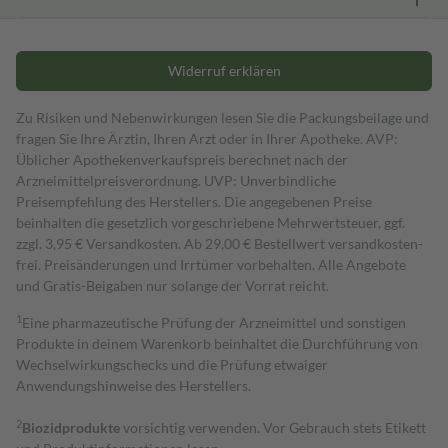
Widerruf erklären
Zu Risiken und Nebenwirkungen lesen Sie die Packungsbeilage und
fragen Sie Ihre Ärztin, Ihren Arzt oder in Ihrer Apotheke. AVP:
Üblicher Apothekenverkaufspreis berechnet nach der
Arzneimittelpreisverordnung. UVP: Unverbindliche
Preisempfehlung des Herstellers. Die angegebenen Preise
beinhalten die gesetzlich vorgeschriebene Mehrwertsteuer, ggf.
zzgl. 3,95 € Versandkosten. Ab 29,00 € Bestell­wert versand­kosten­
frei. Preisänderungen und Irrtümer vorbehalten. Alle Angebote
und Gratis-Beigaben nur solange der Vorrat reicht.
1
Eine pharmazeutische Prüfung der Arzneimittel und sonstigen
Produkte in deinem Warenkorb beinhaltet die Durchführung von
Wechselwirkungschecks und die Prüfung etwaiger
Anwendungshinweise des Herstellers.
2
Biozidprodukte
vorsichtig verwenden. Vor Gebrauch stets Etikett