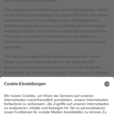
und Produktinformationen lesen.
3
Die Übergabe deiner Bestellung an den Paketdienstleister erfolgt
bei uns werktags von Montag bis Freitag bis 18:00 Uhr. Der genaue
Lieferzeitpunkt kann je nach Region und in Abhängigkeit der
Produktverfügbarkeit sowie vom Zustellzeitpunkt des Spediteurs
abweichen. Darüber hinaus können notwendige pharmazeutische
Prüfungen, die zu deiner Arzneimittelsicherheit dienen, die
Lieferfrist um die Dauer der Prüfungen einschließlich Klärungen
verlängern.
4
Für verschreibungspflichtige Medikamente stellt der Arzt ein
Rezept aus und der Patient erhält sie in der Apotheke. Die
gesetzliche Krankenversicherung übernimmt in der Regel die
Kosten dafür, der Versicherte trägt einen Teil davon als Zuzahlung
mit.
Grundsätzlich leisten Mitglieder Zuzahlungen in Höhe von zehn
Prozent des Abgabepreises,
mindestens
jedoch
fünf Euro
und
höchstens zehn Euro.
Es sind jedoch nie mehr als die tatsächlichen
Kosten der Leistung zu entrichten.
Diese Regeln gelten grundsätzlich auch für Online-Apotheken.
Bei Heilmitteln und häuslicher Krankenpflege beträgt die