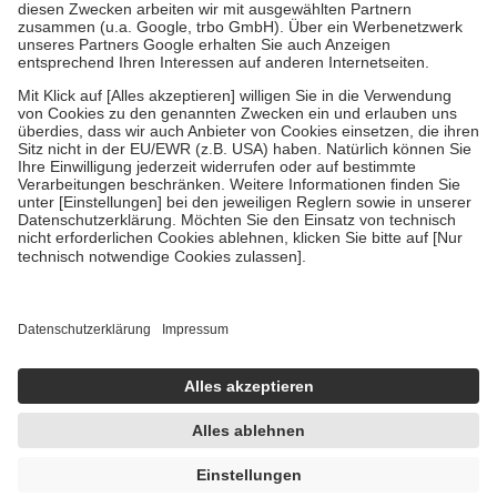
Zuzahlung zehn Prozent der Kosten sowie zehn Euro je
Verordnung.
Um das Engagement der Versicherten für ihre eigene Gesundheit zu
stärken und die besondere Stellung der Familie zu unterstützen,
fallen
keine Zuzahlungen
an bei:
• Kindern und Jugendlichen bis zum vollendeten 18. Lebensjahr
mit Ausnahme der Fahrkosten
• Untersuchungen zur Vorsorge und Früherkennung, die von der
GKV getragen werden
• empfohlenen Schutzimpfungen
• Harn- und Blutteststreifen
Wir nutzen Trusted Shops als unabhängigen Dienstleister für die
Einholung von Bewertungen. Trusted Shops hat Maßnahmen
getroffen, um sicherzustellen, dass es sich um echte Bewertungen
handelt. Mehr Informationen findest du hier:
https://help.etrusted.com/hc/de/articles/4419944605341
Einige Bilder und Inhalte wurden unter Zuhilfenahme künstlicher
Intelligenz erstellt.