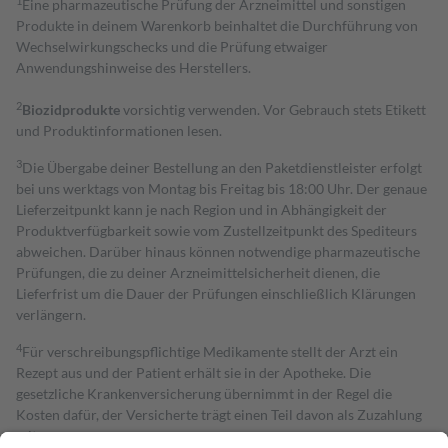
1
Eine pharmazeutische Prüfung der Arzneimittel und sonstigen
Produkte in deinem Warenkorb beinhaltet die Durchführung von
Wechselwirkungschecks und die Prüfung etwaiger
Anwendungshinweise des Herstellers.
2
Biozidprodukte
vorsichtig verwenden. Vor Gebrauch stets Etikett
und Produktinformationen lesen.
3
Die Übergabe deiner Bestellung an den Paketdienstleister erfolgt
bei uns werktags von Montag bis Freitag bis 18:00 Uhr. Der genaue
Lieferzeitpunkt kann je nach Region und in Abhängigkeit der
Produktverfügbarkeit sowie vom Zustellzeitpunkt des Spediteurs
abweichen. Darüber hinaus können notwendige pharmazeutische
Prüfungen, die zu deiner Arzneimittelsicherheit dienen, die
Lieferfrist um die Dauer der Prüfungen einschließlich Klärungen
verlängern.
4
Für verschreibungspflichtige Medikamente stellt der Arzt ein
Rezept aus und der Patient erhält sie in der Apotheke. Die
gesetzliche Krankenversicherung übernimmt in der Regel die
Kosten dafür, der Versicherte trägt einen Teil davon als Zuzahlung
mit.