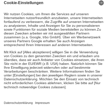
Grundsätzlich leisten Mitglieder Zuzahlungen in Höhe von zehn
Prozent des Abgabepreises,
mindestens
jedoch
fünf Euro
und
höchstens zehn Euro.
Es sind jedoch nie mehr als die tatsächlichen
Kosten der Leistung zu entrichten.
Diese Regeln gelten grundsätzlich auch für Online-Apotheken.
Bei Heilmitteln und häuslicher Krankenpflege beträgt die
Zuzahlung zehn Prozent der Kosten sowie zehn Euro je
Verordnung.
Um das Engagement der Versicherten für ihre eigene Gesundheit zu
stärken und die besondere Stellung der Familie zu unterstützen,
fallen
keine Zuzahlungen
an bei:
• Kindern und Jugendlichen bis zum vollendeten 18. Lebensjahr
mit Ausnahme der Fahrkosten
• Untersuchungen zur Vorsorge und Früherkennung, die von der
GKV getragen werden
• empfohlenen Schutzimpfungen
• Harn- und Blutteststreifen
Wir nutzen Trusted Shops als unabhängigen Dienstleister für die
Einholung von Bewertungen. Trusted Shops hat Maßnahmen
getroffen, um sicherzustellen, dass es sich um echte Bewertungen
handelt. Mehr Informationen findest du hier: