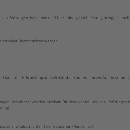
d.h. Störungen, bei denen das Herz ständig Hochleistung bringt (schne
 Apotheker überschritten werden.
Dauer der Erkrankung und wird deshalb nur von Ihrem Arzt bestimmt. Pri
ngen, Atembeschwerden, starkem Blutdruckabfall, sowie zu Störungen de
ndung.
z normal (also nicht mit der doppelten Menge) fort.