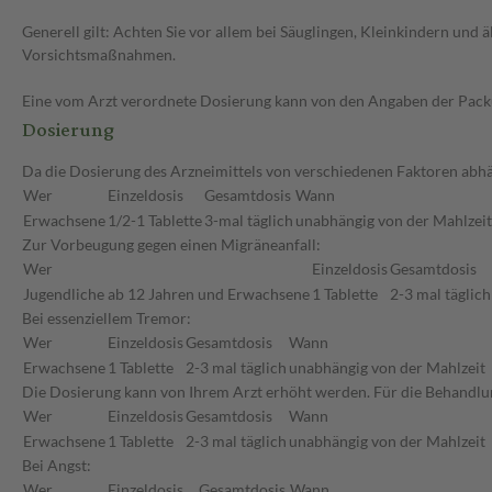
Generell gilt: Achten Sie vor allem bei Säuglingen, Kleinkindern un
Vorsichtsmaßnahmen.
Eine vom Arzt verordnete Dosierung kann von den Angaben der Packun
Dosierung
Da die Dosierung des Arzneimittels von verschiedenen Faktoren abhän
Wer
Einzeldosis
Gesamtdosis
Wann
Erwachsene
1/2-1 Tablette
3-mal täglich
unabhängig von der Mahlzeit
Zur Vorbeugung gegen einen Migräneanfall:
Wer
Einzeldosis
Gesamtdosis
Jugendliche ab 12 Jahren und Erwachsene
1 Tablette
2-3 mal täglich
Bei essenziellem Tremor:
Wer
Einzeldosis
Gesamtdosis
Wann
Erwachsene
1 Tablette
2-3 mal täglich
unabhängig von der Mahlzeit
Die Dosierung kann von Ihrem Arzt erhöht werden. Für die Behandlu
Wer
Einzeldosis
Gesamtdosis
Wann
Erwachsene
1 Tablette
2-3 mal täglich
unabhängig von der Mahlzeit
Bei Angst:
Wer
Einzeldosis
Gesamtdosis
Wann