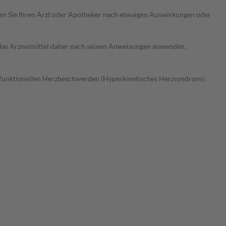
ragen Sie Ihren Arzt oder Apotheker nach etwaigen Auswirkungen oder
e das Arzneimittel daher nach seinen Anweisungen anwenden.
ei funktionellen Herzbeschwerden (Hyperkinetisches Herzsyndrom):
.