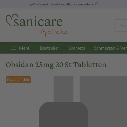
3
E-Rezept:
Heute bestellt,
morgen geliefert
Menü
Bestseller
Sparsets
Schmerzen & Ver
Obsidan 25mg 30 St Tabletten
Rezeptpflichtig