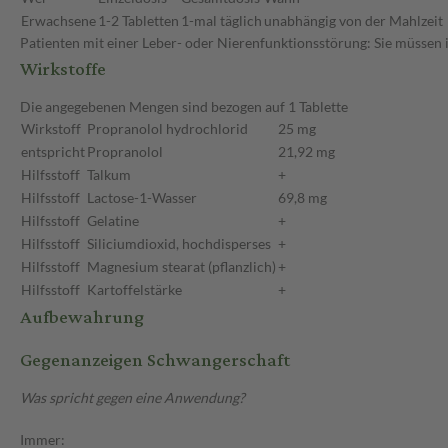
Erwachsene
1-2 Tabletten
1-mal täglich
unabhängig von der Mahlzeit
Patienten mit einer Leber- oder Nierenfunktionsstörung: Sie müssen 
Wirkstoffe
Die angegebenen Mengen sind bezogen auf 1 Tablette
Wirkstoff
Propranolol hydrochlorid
25 mg
entspricht
Propranolol
21,92 mg
Hilfsstoff
Talkum
+
Hilfsstoff
Lactose-1-Wasser
69,8 mg
Hilfsstoff
Gelatine
+
Hilfsstoff
Siliciumdioxid, hochdisperses
+
Hilfsstoff
Magnesium stearat (pflanzlich)
+
Hilfsstoff
Kartoffelstärke
+
Aufbewahrung
Gegenanzeigen Schwangerschaft
Was spricht gegen eine Anwendung?
Immer: