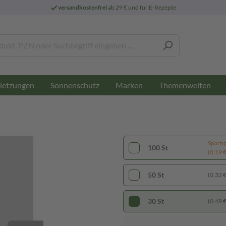
versandkostenfrei
ab 29 € und für E-Rezepte
letzungen
Sonnenschutz
Marken
Themenwelten
Sparti
100 St
(0,19 € 
50 St
(0,32 € 
30 St
(0,49 € 