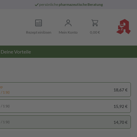
persönliche
pharmazeutische Beratung
Rezept einlösen
Mein Konto
0,00 €
Deine Vorteile
pp
18,67 €
/ 1 St)
15,92 €
/ 1 St)
14,70 €
/ 1 St)