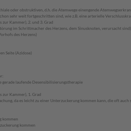
nchiale oder obstruktiven, d.h. die Atemwege einengende Atemwegserkra
chon sehr weit fortgeschritten sind, wie z.B. eine arterielle Verschluss
s zur Kammer), 2. und 3. Grad
örung im Schrittmacher des Herzens, dem Sinusknoten, verursacht sind)
 Vorhofs des Herzens)
en Seite (Azidose)
r:
 gerade laufende Desensibilisierungstherapie
s zur Kammer), 1. Grad
achung, da es leicht zu einer Unterzuckerung kommen kann, die oft auch
ung kommen
terzuckerung kommen