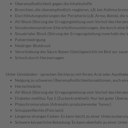
Überempfindlichkeit gegen die Inhaltsstoffe
Bronchien, die überempfindlich reagieren, z.B. bei Asthma bro
Durchblutungsstörungen der Peripherie (z.B. Arme, Beine), die s
AV-Block (Störung der Erregungsleitung vom Vorhof des Herzen
Sinusknotensyndrom (Herzrhythmusstörungen, die durch eine St
Sinuatrialer Block (Störung der Erregungsleitung innerhalb des
Pulserniedrigung
Niedriger Blutdruck
Verschiebung des Säure-Basen-Gleichgewichts im Blut zur sauer
Schock durch Herzversagen
Unter Umständen - sprechen Sie hierzu mit Ihrem Arzt oder Apotheke
Neigung zu schweren Überempfindlichkeitsreaktionen, auch eine
Herzschwäche
AV-Block (Störung der Erregungsleitung vom Vorhof des Herzen
Diabetes mellitus Typ 1 (Zuckerkrankheit): Nur bei guter Überw
Phäochromocytom (Adrenalin produzierender Tumor)
Schuppenflechte (Psoriasis)
Längeres strenges Fasten: Es kann leicht zu einer Unterzucker
Schwere körperliche Belastung: Es kann ebenfalls zu einer Un