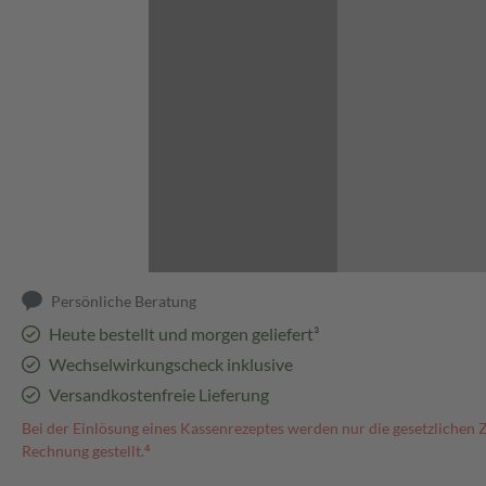
Abbildung kann abweichen
Persönliche Beratung
Heute bestellt und morgen geliefert³
Wechselwirkungscheck inklusive
Versandkostenfreie Lieferung
Bei der Einlösung eines Kassenrezeptes werden nur die gesetzlichen 
Rechnung gestellt.⁴