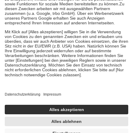
Bei Heilmitteln und häuslicher Krankenpflege beträgt die
Zuzahlung zehn Prozent der Kosten sowie zehn Euro je
Verordnung.
Um das Engagement der Versicherten für ihre eigene Gesundheit zu
stärken und die besondere Stellung der Familie zu unterstützen,
fallen
keine Zuzahlungen
an bei:
• Kindern und Jugendlichen bis zum vollendeten 18. Lebensjahr
mit Ausnahme der Fahrkosten
• Untersuchungen zur Vorsorge und Früherkennung, die von der
GKV getragen werden
• empfohlenen Schutzimpfungen
• Harn- und Blutteststreifen
Wir nutzen Trusted Shops als unabhängigen Dienstleister für die
Einholung von Bewertungen. Trusted Shops hat Maßnahmen
getroffen, um sicherzustellen, dass es sich um echte Bewertungen
handelt. Mehr Informationen findest du hier:
https://help.etrusted.com/hc/de/articles/4419944605341
Einige Bilder und Inhalte wurden unter Zuhilfenahme künstlicher
Intelligenz erstellt.