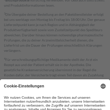
Biozidprodukte
vorsichtig verwenden. Vor Gebrauch stets Etikett
und Produktinformationen lesen.
3
Die Übergabe deiner Bestellung an den Paketdienstleister erfolgt
bei uns werktags von Montag bis Freitag bis 18:00 Uhr. Der genaue
Lieferzeitpunkt kann je nach Region und in Abhängigkeit der
Produktverfügbarkeit sowie vom Zustellzeitpunkt des Spediteurs
abweichen. Darüber hinaus können notwendige pharmazeutische
Prüfungen, die zu deiner Arzneimittelsicherheit dienen, die
Lieferfrist um die Dauer der Prüfungen einschließlich Klärungen
verlängern.
4
Für verschreibungspflichtige Medikamente stellt der Arzt ein
Rezept aus und der Patient erhält sie in der Apotheke. Die
gesetzliche Krankenversicherung übernimmt in der Regel die
Kosten dafür, der Versicherte trägt einen Teil davon als Zuzahlung
mit.
Grundsätzlich leisten Mitglieder Zuzahlungen in Höhe von zehn
Prozent des Abgabepreises,
mindestens
jedoch
fünf Euro
und
höchstens zehn Euro.
Es sind jedoch nie mehr als die tatsächlichen
Kosten der Leistung zu entrichten.
Diese Regeln gelten grundsätzlich auch für Online-Apotheken.