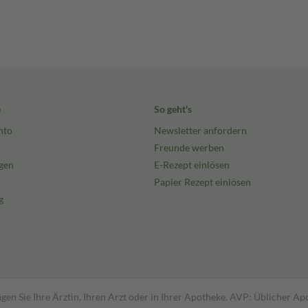
e
So geht's
nto
Newsletter anfordern
Freunde werben
gen
E-Rezept einlösen
Papier Rezept einlösen
g
gen Sie Ihre Ärztin, Ihren Arzt oder in Ihrer Apotheke. AVP: Üblicher A