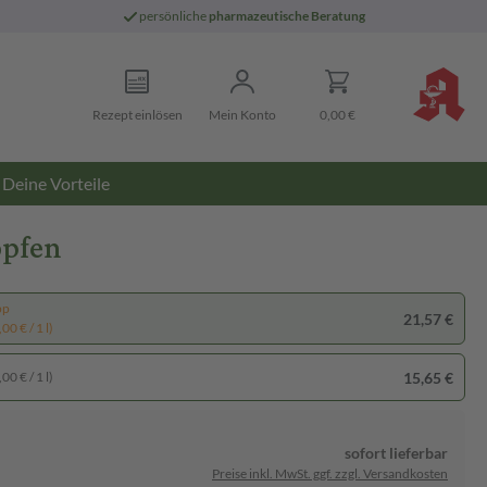
persönliche
pharmazeutische Beratung
Rezept einlösen
Mein Konto
0,00 €
Deine Vorteile
opfen
pp
21,57 €
00 € / 1 l)
15,65 €
00 € / 1 l)
sofort lieferbar
Preise inkl. MwSt. ggf. zzgl. Versandkosten