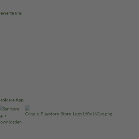
Bewerte uns
Sanicare App