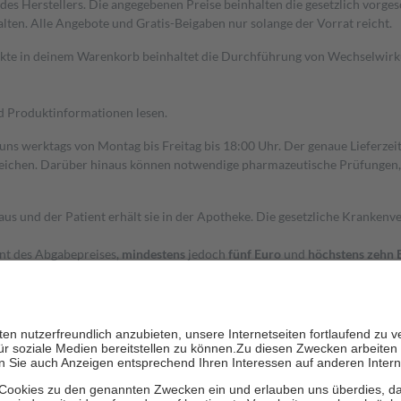
s Herstellers. Die angegebenen Preise beinhalten die gesetzlich vorgesc
alten. Alle Angebote und Gratis-Beigaben nur solange der Vorrat reicht.
dukte in deinem Warenkorb beinhaltet die Durchführung von Wechselwir
nd Produktinformationen lesen.
 uns werktags von Montag bis Freitag bis 18:00 Uhr. Der genaue Lieferze
ichen. Darüber hinaus können notwendige pharmazeutische Prüfungen, die
aus und der Patient erhält sie in der Apotheke. Die gesetzliche Krankenv
ent des Abgabepreises,
mindestens
jedoch
fünf Euro
und
höchstens zehn 
zehn Prozent der Kosten sowie zehn Euro je Verordnung.
rken und die besondere Stellung der Familie zu unterstützen, fallen
kein
 Ausnahme der Fahrkosten
 getragen werden