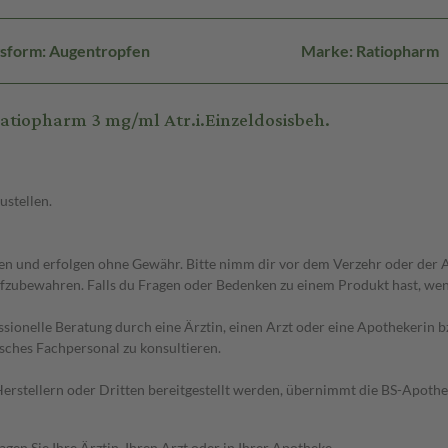
sform: Augentropfen
Marke: Ratiopharm
tiopharm 3 mg/ml Atr.i.Einzeldosisbeh.
ustellen.
 und erfolgen ohne Gewähr. Bitte nimm dir vor dem Verzehr oder der An
fzubewahren. Falls du Fragen oder Bedenken zu einem Produkt hast, wende
essionelle Beratung durch eine Ärztin, einen Arzt oder eine Apothekerin
sches Fachpersonal zu konsultieren.
n Herstellern oder Dritten bereitgestellt werden, übernimmt die BS-Apot
en Sie Ihre Ärztin, Ihren Arzt oder in Ihrer Apotheke.