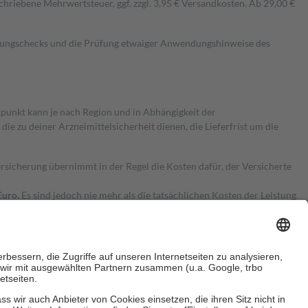
hriebene Mehrwertsteuer, ggf. zzgl. 3,95 € Versandkosten. Ab 29,00 €
kungschecks und die Prüfung etwaiger Anwendungshinweise des
itpunkt kann je nach Region und in Abhängigkeit der
 zu deiner Arzneimittelsicherheit dienen, die Lieferfrist um die
ersicherung übernimmt in der Regel die Kosten dafür, der Versicherte
Euro.
Es sind jedoch nie mehr als die tatsächlichen Kosten der Leistung
e Zuzahlungen
an bei: