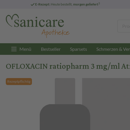
3
E-Rezept:
Heute bestellt,
morgen geliefert
Menü
Bestseller
Sparsets
Schmerzen & Ver
OFLOXACIN ratiopharm 3 mg/ml Atr.
Rezeptpflichtig