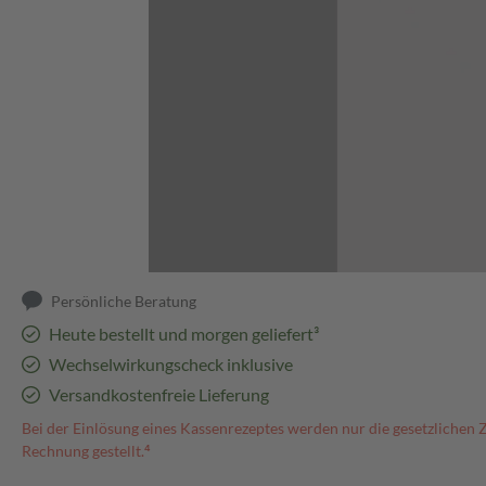
Abbildung kann abweichen
Persönliche Beratung
Heute bestellt und morgen geliefert³
Wechselwirkungscheck inklusive
Versandkostenfreie Lieferung
Bei der Einlösung eines Kassenrezeptes werden nur die gesetzlichen 
Rechnung gestellt.⁴