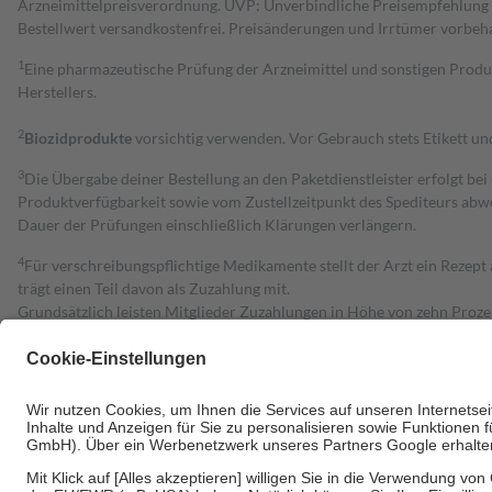
Arzneimittelpreisverordnung. UVP: Unverbindliche Preisempfehlung de
Bestell­wert versand­kosten­frei. Preisänderungen und Irrtümer vorbeh
1
Eine pharmazeutische Prüfung der Arzneimittel und sonstigen Pro
Herstellers.
2
Biozidprodukte
vorsichtig verwenden. Vor Gebrauch stets Etikett u
3
Die Übergabe deiner Bestellung an den Paketdienstleister erfolgt bei
Produktverfügbarkeit sowie vom Zustellzeitpunkt des Spediteurs abwe
Dauer der Prüfungen einschließlich Klärungen verlängern.
4
Für verschreibungspflichtige Medikamente stellt der Arzt ein Rezept 
trägt einen Teil davon als Zuzahlung mit.
Grundsätzlich leisten Mitglieder Zuzahlungen in Höhe von zehn Proz
zu entrichten.
Diese Regeln gelten grundsätzlich auch für Online-Apotheken.
Bei Heilmitteln und häuslicher Krankenpflege beträgt die Zuzahlung 
Um das Engagement der Versicherten für ihre eigene Gesundheit zu stä
• Kindern und Jugendlichen bis zum vollendeten 18. Lebensjahr mit
• Untersuchungen zur Vorsorge und Früherkennung, die von der GKV
• empfohlenen Schutzimpfungen