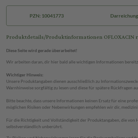
PZN: 10041773
Darreichung
Produktdetails/Produktinformationen OFLOXACIN ra
Diese Seite wird gerade überarbeitet!
Wir arbeiten daran, dir hier bald alle wichtigen Informationen bereitz
Wichtiger Hinweis:
Unsere Produktangaben dienen ausschließlich zu Informationszwecken
Warnhinweise sorgfältig zu lesen und diese für spätere Rückfragen au
Bitte beachte, dass unsere Informationen keinen Ersatz für eine prof
möglichen Risiken oder Nebenwirkungen empfehlen wir dir, medizini
Für die Richtigkeit und Vollständigkeit der Produktangaben, die vo
selbstverständlich unberührt.
Zu Risiken und Nebenwirkungen lesen Sie die Packungsbeilage und frag