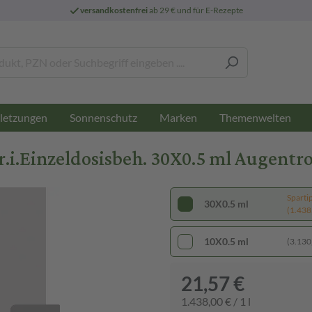
versandkostenfrei
ab 29 € und für E-Rezepte
letzungen
Sonnenschutz
Marken
Themenwelten
i.Einzeldosisbeh. 30X0.5 ml Augentr
Sparti
30X0.5 ml
(1.438,
10X0.5 ml
(3.130,
21,57 €
1.438,00 € / 1 l