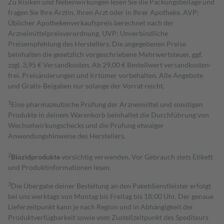
Zu Risiken und Nebenwirkungen lesen Sie die Packungsbeilage und
fragen Sie Ihre Ärztin, Ihren Arzt oder in Ihrer Apotheke. AVP:
Üblicher Apothekenverkaufspreis berechnet nach der
Arzneimittelpreisverordnung. UVP: Unverbindliche
Preisempfehlung des Herstellers. Die angegebenen Preise
beinhalten die gesetzlich vorgeschriebene Mehrwertsteuer, ggf.
zzgl. 3,95 € Versandkosten. Ab 29,00 € Bestell­wert versand­kosten­
frei. Preisänderungen und Irrtümer vorbehalten. Alle Angebote
und Gratis-Beigaben nur solange der Vorrat reicht.
1
Eine pharmazeutische Prüfung der Arzneimittel und sonstigen
Produkte in deinem Warenkorb beinhaltet die Durchführung von
Wechselwirkungschecks und die Prüfung etwaiger
Anwendungshinweise des Herstellers.
2
Biozidprodukte
vorsichtig verwenden. Vor Gebrauch stets Etikett
und Produktinformationen lesen.
3
Die Übergabe deiner Bestellung an den Paketdienstleister erfolgt
bei uns werktags von Montag bis Freitag bis 18:00 Uhr. Der genaue
Lieferzeitpunkt kann je nach Region und in Abhängigkeit der
Produktverfügbarkeit sowie vom Zustellzeitpunkt des Spediteurs