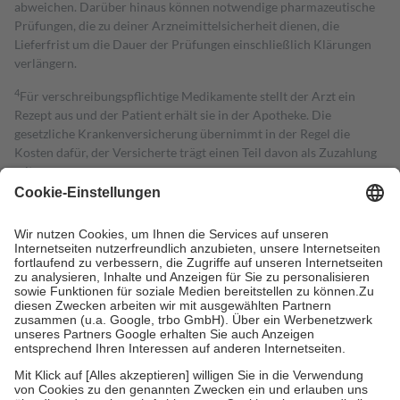
abweichen. Darüber hinaus können notwendige pharmazeutische
Prüfungen, die zu deiner Arzneimittelsicherheit dienen, die
Lieferfrist um die Dauer der Prüfungen einschließlich Klärungen
verlängern.
4
Für verschreibungspflichtige Medikamente stellt der Arzt ein
Rezept aus und der Patient erhält sie in der Apotheke. Die
gesetzliche Krankenversicherung übernimmt in der Regel die
Kosten dafür, der Versicherte trägt einen Teil davon als Zuzahlung
mit.
Grundsätzlich leisten Mitglieder Zuzahlungen in Höhe von zehn
Prozent des Abgabepreises,
mindestens
jedoch
fünf Euro
und
höchstens zehn Euro.
Es sind jedoch nie mehr als die tatsächlichen
Kosten der Leistung zu entrichten.
Diese Regeln gelten grundsätzlich auch für Online-Apotheken.
Bei Heilmitteln und häuslicher Krankenpflege beträgt die
Zuzahlung zehn Prozent der Kosten sowie zehn Euro je
Verordnung.
Um das Engagement der Versicherten für ihre eigene Gesundheit zu
stärken und die besondere Stellung der Familie zu unterstützen,
fallen
keine Zuzahlungen
an bei:
• Kindern und Jugendlichen bis zum vollendeten 18. Lebensjahr