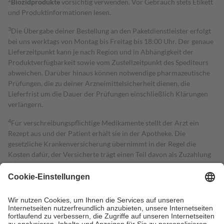
Biozidprodukte
vorsichtig verwenden. Vor Gebrauch stets Etikett
und Produktinformationen lesen.
3
Die Übergabe deiner Bestellung an den Paketdienstleister erfolgt
bei uns werktags von Montag bis Freitag bis 18:00 Uhr. Der genaue
Lieferzeitpunkt kann je nach Region und in Abhängigkeit der
Produktverfügbarkeit sowie vom Zustellzeitpunkt des Spediteurs
abweichen. Darüber hinaus können notwendige pharmazeutische
Prüfungen, die zu deiner Arzneimittelsicherheit dienen, die
Lieferfrist um die Dauer der Prüfungen einschließlich Klärungen
verlängern.
4
Für verschreibungspflichtige Medikamente stellt der Arzt ein
Rezept aus und der Patient erhält sie in der Apotheke. Die
gesetzliche Krankenversicherung übernimmt in der Regel die
Kosten dafür, der Versicherte trägt einen Teil davon als Zuzahlung
mit.
Grundsätzlich leisten Mitglieder Zuzahlungen in Höhe von zehn
Prozent des Abgabepreises,
mindestens
jedoch
fünf Euro
und
höchstens zehn Euro.
Es sind jedoch nie mehr als die tatsächlichen
Kosten der Leistung zu entrichten.
Diese Regeln gelten grundsätzlich auch für Online-Apotheken.