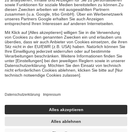
Bei Heilmitteln und häuslicher Krankenpflege beträgt die
Zuzahlung zehn Prozent der Kosten sowie zehn Euro je
Verordnung.
Um das Engagement der Versicherten für ihre eigene Gesundheit zu
stärken und die besondere Stellung der Familie zu unterstützen,
fallen
keine Zuzahlungen
an bei:
• Kindern und Jugendlichen bis zum vollendeten 18. Lebensjahr
mit Ausnahme der Fahrkosten
• Untersuchungen zur Vorsorge und Früherkennung, die von der
GKV getragen werden
• empfohlenen Schutzimpfungen
• Harn- und Blutteststreifen
Wir nutzen Trusted Shops als unabhängigen Dienstleister für die
Einholung von Bewertungen. Trusted Shops hat Maßnahmen
getroffen, um sicherzustellen, dass es sich um echte Bewertungen
handelt. Mehr Informationen findest du hier:
https://help.etrusted.com/hc/de/articles/4419944605341
Einige Bilder und Inhalte wurden unter Zuhilfenahme künstlicher
Intelligenz erstellt.