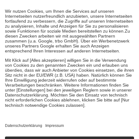
Prozent des Abgabepreises,
mindestens
jedoch
fünf Euro
und
höchstens zehn Euro.
Es sind jedoch nie mehr als die tatsächlichen
Kosten der Leistung zu entrichten.
Diese Regeln gelten grundsätzlich auch für Online-Apotheken.
Bei Heilmitteln und häuslicher Krankenpflege beträgt die
Zuzahlung zehn Prozent der Kosten sowie zehn Euro je
Verordnung.
Um das Engagement der Versicherten für ihre eigene Gesundheit zu
stärken und die besondere Stellung der Familie zu unterstützen,
fallen
keine Zuzahlungen
an bei:
• Kindern und Jugendlichen bis zum vollendeten 18. Lebensjahr
mit Ausnahme der Fahrkosten
• Untersuchungen zur Vorsorge und Früherkennung, die von der
GKV getragen werden
• empfohlenen Schutzimpfungen
• Harn- und Blutteststreifen
Wir nutzen Trusted Shops als unabhängigen Dienstleister für die
Einholung von Bewertungen. Trusted Shops hat Maßnahmen
getroffen, um sicherzustellen, dass es sich um echte Bewertungen
handelt. Mehr Informationen findest du hier:
https://help.etrusted.com/hc/de/articles/4419944605341