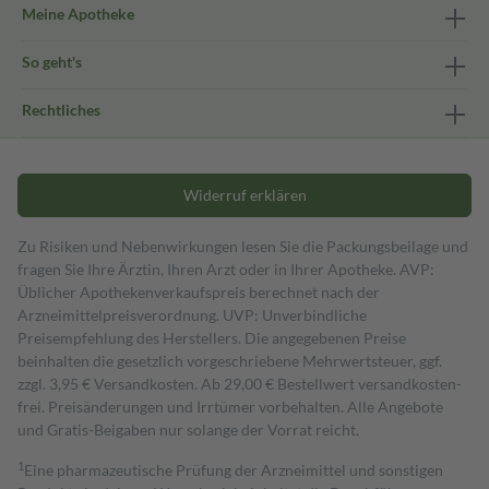
Meine Apotheke
So geht's
Rechtliches
Widerruf erklären
Zu Risiken und Nebenwirkungen lesen Sie die Packungsbeilage und
fragen Sie Ihre Ärztin, Ihren Arzt oder in Ihrer Apotheke. AVP:
Üblicher Apothekenverkaufspreis berechnet nach der
Arzneimittelpreisverordnung. UVP: Unverbindliche
Preisempfehlung des Herstellers. Die angegebenen Preise
beinhalten die gesetzlich vorgeschriebene Mehrwertsteuer, ggf.
zzgl. 3,95 € Versandkosten. Ab 29,00 € Bestell­wert versand­kosten­
frei. Preisänderungen und Irrtümer vorbehalten. Alle Angebote
und Gratis-Beigaben nur solange der Vorrat reicht.
1
Eine pharmazeutische Prüfung der Arzneimittel und sonstigen