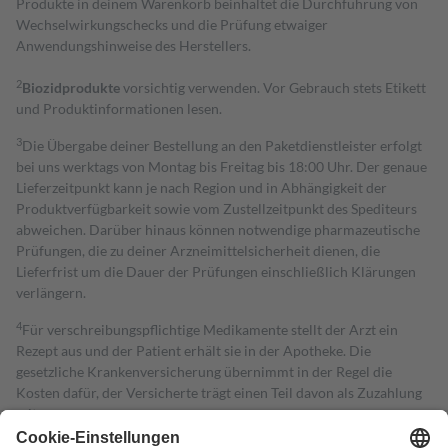
Produkte in deinem Warenkorb beinhaltet die Durchführung von
Wechselwirkungschecks und die Prüfung etwaiger
Anwendungshinweise des Herstellers.
2
Biozidprodukte
vorsichtig verwenden. Vor Gebrauch stets Etikett
und Produktinformationen lesen.
3
Die Übergabe deiner Bestellung an den Paketdienstleister erfolgt
bei uns werktags von Montag bis Freitag bis 18:00 Uhr. Der genaue
Lieferzeitpunkt kann je nach Region und in Abhängigkeit der
Produktverfügbarkeit sowie vom Zustellzeitpunkt des Spediteurs
abweichen. Darüber hinaus können notwendige pharmazeutische
Prüfungen, die zu deiner Arzneimittelsicherheit dienen, die
Lieferfrist um die Dauer der Prüfungen einschließlich Klärungen
verlängern.
4
Für verschreibungspflichtige Medikamente stellt der Arzt ein
Rezept aus und der Patient erhält sie in der Apotheke. Die
gesetzliche Krankenversicherung übernimmt in der Regel die
Kosten dafür, der Versicherte trägt einen Teil davon als Zuzahlung
mit.
Grundsätzlich leisten Mitglieder Zuzahlungen in Höhe von zehn