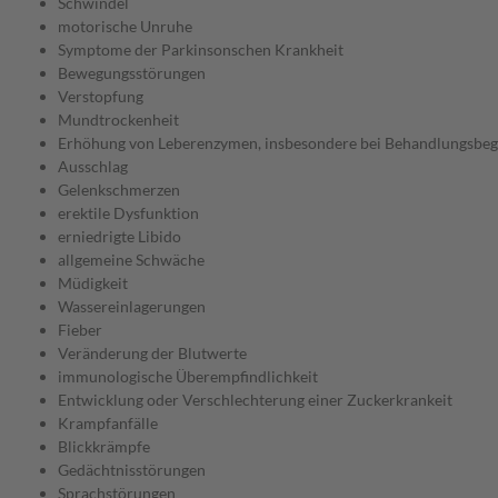
Schwindel
motorische Unruhe
Symptome der Parkinsonschen Krankheit
Bewegungsstörungen
Verstopfung
Mundtrockenheit
Erhöhung von Leberenzymen, insbesondere bei Behandlungsbeg
Ausschlag
Gelenkschmerzen
erektile Dysfunktion
erniedrigte Libido
allgemeine Schwäche
Müdigkeit
Wassereinlagerungen
Fieber
Veränderung der Blutwerte
immunologische Überempfindlichkeit
Entwicklung oder Verschlechterung einer Zuckerkrankeit
Krampfanfälle
Blickkrämpfe
Gedächtnisstörungen
Sprachstörungen