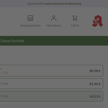
persönliche
pharmazeutische Beratung
Rezept einlösen
Mein Konto
0,00 €
Deine Vorteile
pp
80,98 €
/ 1 St)
81,46 €
/ 1 St)
54,53 €
/ 1 St)