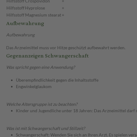
Hilfsstoff
Crospovidon
+
Hilfsstoff
Hyprolose
+
Hilfsstoff
Magnesium stearat
+
Aufbewahrung
Aufbewahrung
Das Arzneimittel muss vor Hitze geschützt aufbewahrt werden.
Gegenanzeigen Schwangerschaft
Was spricht gegen eine Anwendung?
Überempfindlichkeit gegen die Inhaltsstoffe
Engwinkelglaukom
Welche Altersgruppe ist zu beachten?
Kinder und Jugendliche unter 18 Jahren: Das Arzneimittel darf
Was ist mit Schwangerschaft und Stillzeit?
Schwangerschaft: Wenden Sie sich an Ihren Arzt. Es spielen ve