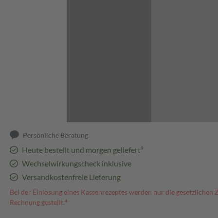
Abbildung kann abweichen
Persönliche Beratung
Heute bestellt und morgen geliefert³
Wechselwirkungscheck inklusive
Versandkostenfreie Lieferung
Bei der Einlösung eines Kassenrezeptes werden nur die gesetzlichen 
Rechnung gestellt.⁴