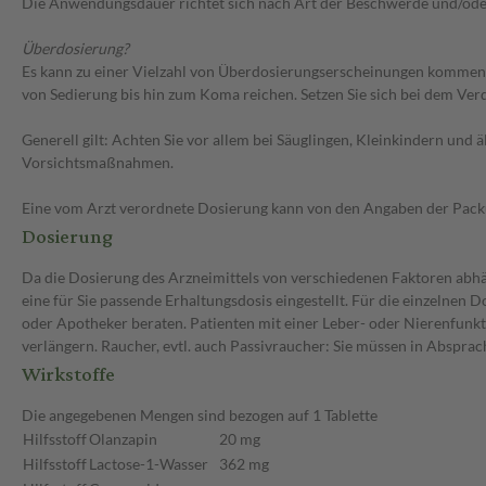
Die Anwendungsdauer richtet sich nach Art der Beschwerde und/ode
Überdosierung?
Es kann zu einer Vielzahl von Überdosierungserscheinungen kommen
von Sedierung bis hin zum Koma reichen. Setzen Sie sich bei dem Ve
Generell gilt: Achten Sie vor allem bei Säuglingen, Kleinkindern un
Vorsichtsmaßnahmen.
Eine vom Arzt verordnete Dosierung kann von den Angaben der Packun
Dosierung
Da die Dosierung des Arzneimittels von verschiedenen Faktoren abhän
eine für Sie passende Erhaltungsdosis eingestellt. Für die einzelnen
oder Apotheker beraten. Patienten mit einer Leber- oder Nierenfunkt
verlängern. Raucher, evtl. auch Passivraucher: Sie müssen in Absprac
Wirkstoffe
Die angegebenen Mengen sind bezogen auf 1 Tablette
Hilfsstoff
Olanzapin
20 mg
Hilfsstoff
Lactose-1-Wasser
362 mg