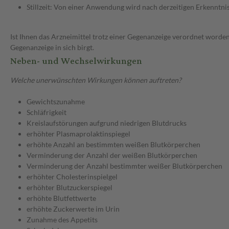
Stillzeit: Von einer Anwendung wird nach derzeitigen Erkenntniss
Ist Ihnen das Arzneimittel trotz einer Gegenanzeige verordnet worden
Gegenanzeige in sich birgt.
Neben- und Wechselwirkungen
Welche unerwünschten Wirkungen können auftreten?
Gewichtszunahme
Schläfrigkeit
Kreislaufstörungen aufgrund niedrigen Blutdrucks
erhöhter Plasmaprolaktinspiegel
erhöhte Anzahl an bestimmten weißen Blutkörperchen
Verminderung der Anzahl der weißen Blutkörperchen
Verminderung der Anzahl bestimmter weißer Blutkörperchen
erhöhter Cholesterinspielgel
erhöhter Blutzuckerspiegel
erhöhte Blutfettwerte
erhöhte Zuckerwerte im Urin
Zunahme des Appetits