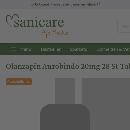
3
E-Rezept:
Heute bestellt,
morgen geliefert
Menü
Bestseller
Sparsets
Schmerzen & Ver
Olanzapin Aurobindo 20mg 28 St Ta
Rezeptpflichtig