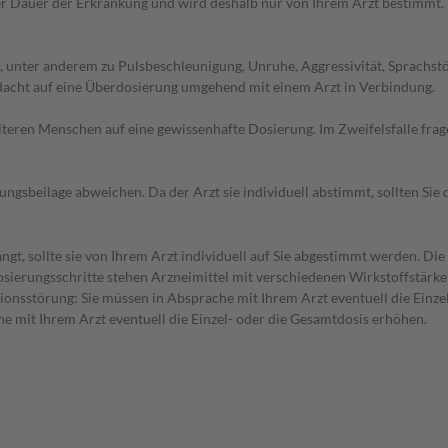
r Dauer der Erkrankung und wird deshalb nur von Ihrem Arzt bestimmt.
, unter anderem zu Pulsbeschleunigung, Unruhe, Aggressivität, Sprach
rdacht auf eine Überdosierung umgehend mit einem Arzt in Verbindung.
d älteren Menschen auf eine gewissenhafte Dosierung. Im Zweifelsfalle f
gsbeilage abweichen. Da der Arzt sie individuell abstimmt, sollten Si
gt, sollte sie von Ihrem Arzt individuell auf Sie abgestimmt werden. Di
 Dosierungsschritte stehen Arzneimittel mit verschiedenen Wirkstoffstärk
ionsstörung: Sie müssen in Absprache mit Ihrem Arzt eventuell die Einz
he mit Ihrem Arzt eventuell die Einzel- oder die Gesamtdosis erhöhen.