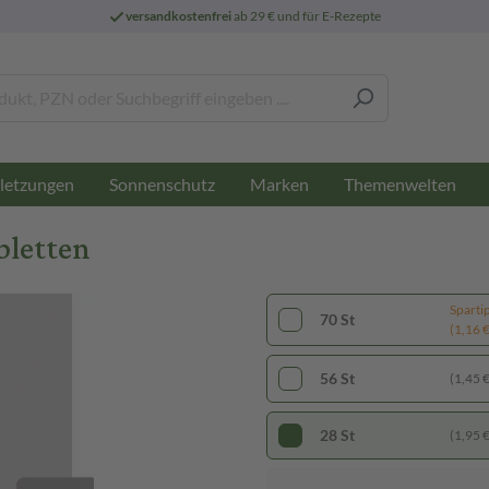
versandkostenfrei
ab 29 € und für E-Rezepte
letzungen
Sonnenschutz
Marken
Themenwelten
bletten
Sparti
70 St
(1,16 € 
56 St
(1,45 € 
28 St
(1,95 € 