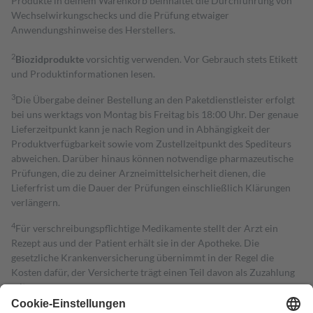
Produkte in deinem Warenkorb beinhaltet die Durchführung von
Wechselwirkungschecks und die Prüfung etwaiger
Anwendungshinweise des Herstellers.
2
Biozidprodukte
vorsichtig verwenden. Vor Gebrauch stets Etikett
und Produktinformationen lesen.
3
Die Übergabe deiner Bestellung an den Paketdienstleister erfolgt
bei uns werktags von Montag bis Freitag bis 18:00 Uhr. Der genaue
Lieferzeitpunkt kann je nach Region und in Abhängigkeit der
Produktverfügbarkeit sowie vom Zustellzeitpunkt des Spediteurs
abweichen. Darüber hinaus können notwendige pharmazeutische
Prüfungen, die zu deiner Arzneimittelsicherheit dienen, die
Lieferfrist um die Dauer der Prüfungen einschließlich Klärungen
verlängern.
4
Für verschreibungspflichtige Medikamente stellt der Arzt ein
Rezept aus und der Patient erhält sie in der Apotheke. Die
gesetzliche Krankenversicherung übernimmt in der Regel die
Kosten dafür, der Versicherte trägt einen Teil davon als Zuzahlung
mit.
Grundsätzlich leisten Mitglieder Zuzahlungen in Höhe von zehn