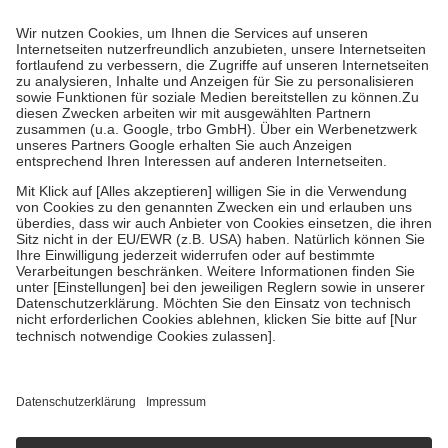
Prozent des Abgabepreises,
mindestens
jedoch
fünf Euro
und
höchstens zehn Euro.
Es sind jedoch nie mehr als die tatsächlichen
Kosten der Leistung zu entrichten.
Diese Regeln gelten grundsätzlich auch für Online-Apotheken.
Bei Heilmitteln und häuslicher Krankenpflege beträgt die
Zuzahlung zehn Prozent der Kosten sowie zehn Euro je
Verordnung.
Um das Engagement der Versicherten für ihre eigene Gesundheit zu
stärken und die besondere Stellung der Familie zu unterstützen,
fallen
keine Zuzahlungen
an bei:
• Kindern und Jugendlichen bis zum vollendeten 18. Lebensjahr
mit Ausnahme der Fahrkosten
• Untersuchungen zur Vorsorge und Früherkennung, die von der
GKV getragen werden
• empfohlenen Schutzimpfungen
• Harn- und Blutteststreifen
Wir nutzen Trusted Shops als unabhängigen Dienstleister für die
Einholung von Bewertungen. Trusted Shops hat Maßnahmen
getroffen, um sicherzustellen, dass es sich um echte Bewertungen
handelt. Mehr Informationen findest du hier:
https://help.etrusted.com/hc/de/articles/4419944605341