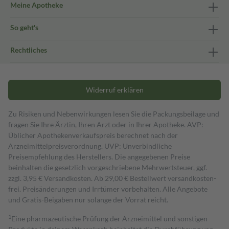
Meine Apotheke
So geht's
Rechtliches
Widerruf erklären
Zu Risiken und Nebenwirkungen lesen Sie die Packungsbeilage und
fragen Sie Ihre Ärztin, Ihren Arzt oder in Ihrer Apotheke. AVP:
Üblicher Apothekenverkaufspreis berechnet nach der
Arzneimittelpreisverordnung. UVP: Unverbindliche
Preisempfehlung des Herstellers. Die angegebenen Preise
beinhalten die gesetzlich vorgeschriebene Mehrwertsteuer, ggf.
zzgl. 3,95 € Versandkosten. Ab 29,00 € Bestell­wert versand­kosten­
frei. Preisänderungen und Irrtümer vorbehalten. Alle Angebote
und Gratis-Beigaben nur solange der Vorrat reicht.
1
Eine pharmazeutische Prüfung der Arzneimittel und sonstigen