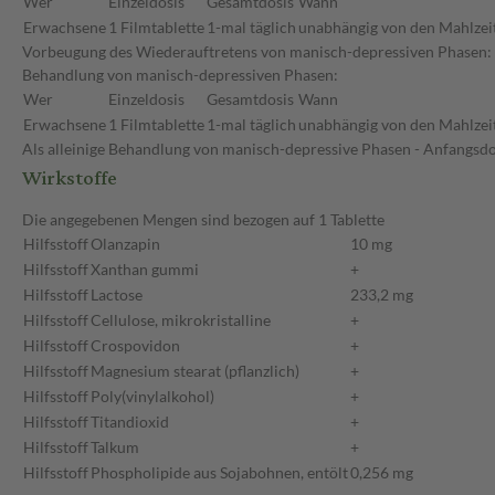
Wer
Einzeldosis
Gesamtdosis
Wann
Erwachsene
1 Filmtablette
1-mal täglich
unabhängig von den Mahlzei
Vorbeugung des Wiederauftretens von manisch-depressiven Phasen: Da
Behandlung von manisch-depressiven Phasen:
Wer
Einzeldosis
Gesamtdosis
Wann
Erwachsene
1 Filmtablette
1-mal täglich
unabhängig von den Mahlzei
Als alleinige Behandlung von manisch-depressive Phasen - Anfangsdo
Wirkstoffe
Die angegebenen Mengen sind bezogen auf 1 Tablette
Hilfsstoff
Olanzapin
10 mg
Hilfsstoff
Xanthan gummi
+
Hilfsstoff
Lactose
233,2 mg
Hilfsstoff
Cellulose, mikrokristalline
+
Hilfsstoff
Crospovidon
+
Hilfsstoff
Magnesium stearat (pflanzlich)
+
Hilfsstoff
Poly(vinylalkohol)
+
Hilfsstoff
Titandioxid
+
Hilfsstoff
Talkum
+
Hilfsstoff
Phospholipide aus Sojabohnen, entölt
0,256 mg