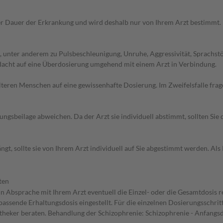
r Dauer der Erkrankung und wird deshalb nur von Ihrem Arzt bestimmt.
, unter anderem zu Pulsbeschleunigung, Unruhe, Aggressivität, Sprach
rdacht auf eine Überdosierung umgehend mit einem Arzt in Verbindung.
d älteren Menschen auf eine gewissenhafte Dosierung. Im Zweifelsfalle f
gsbeilage abweichen. Da der Arzt sie individuell abstimmt, sollten Si
ngt, sollte sie von Ihrem Arzt individuell auf Sie abgestimmt werden. 
ten
in Absprache mit Ihrem Arzt eventuell die Einzel- oder die Gesamtdosis
 passende Erhaltungsdosis eingestellt. Für die einzelnen Dosierungsschri
theker beraten. Behandlung der Schizophrenie: Schizophrenie - Anfangsd