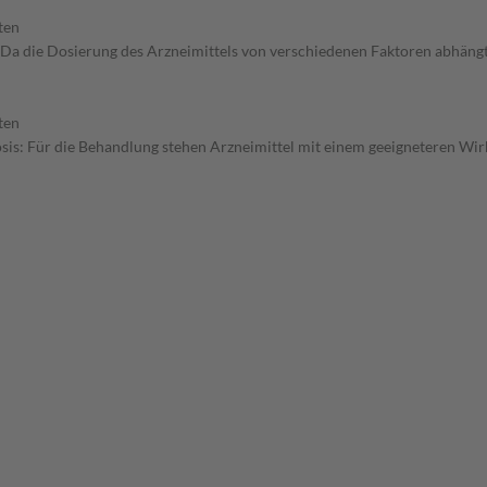
ten
 die Dosierung des Arzneimittels von verschiedenen Faktoren abhängt, s
ten
sis: Für die Behandlung stehen Arzneimittel mit einem geeigneteren Wirk