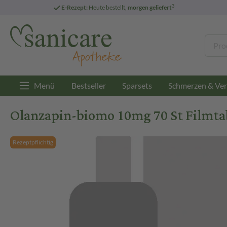
3
E-Rezept:
Heute bestellt,
morgen geliefert
Menü
Bestseller
Sparsets
Schmerzen & Ver
Olanzapin-biomo 10mg 70 St Filmta
Rezeptpflichtig