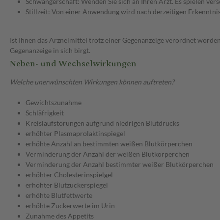
Schwangerschaft: Wenden Sie sich an Ihren Arzt. Es spielen ve
Stillzeit: Von einer Anwendung wird nach derzeitigen Erkenntniss
Ist Ihnen das Arzneimittel trotz einer Gegenanzeige verordnet worden
Gegenanzeige in sich birgt.
Neben- und Wechselwirkungen
Welche unerwünschten Wirkungen können auftreten?
Gewichtszunahme
Schläfrigkeit
Kreislaufstörungen aufgrund niedrigen Blutdrucks
erhöhter Plasmaprolaktinspiegel
erhöhte Anzahl an bestimmten weißen Blutkörperchen
Verminderung der Anzahl der weißen Blutkörperchen
Verminderung der Anzahl bestimmter weißer Blutkörperchen
erhöhter Cholesterinspielgel
erhöhter Blutzuckerspiegel
erhöhte Blutfettwerte
erhöhte Zuckerwerte im Urin
Zunahme des Appetits