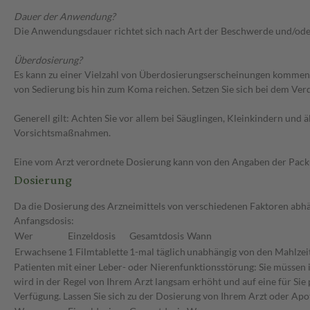
Dauer der Anwendung?
Die Anwendungsdauer richtet sich nach Art der Beschwerde und/ode
Überdosierung?
Es kann zu einer Vielzahl von Überdosierungserscheinungen kommen
von Sedierung bis hin zum Koma reichen. Setzen Sie sich bei dem Ve
Generell gilt: Achten Sie vor allem bei Säuglingen, Kleinkindern un
Vorsichtsmaßnahmen.
Eine vom Arzt verordnete Dosierung kann von den Angaben der Packun
Dosierung
Da die Dosierung des Arzneimittels von verschiedenen Faktoren abhä
Anfangsdosis:
Wer
Einzeldosis
Gesamtdosis
Wann
Erwachsene
1 Filmtablette
1-mal täglich
unabhängig von den Mahlzei
Patienten mit einer Leber- oder Nierenfunktionsstörung: Sie müssen 
wird in der Regel von Ihrem Arzt langsam erhöht und auf eine für Sie
Verfügung. Lassen Sie sich zu der Dosierung von Ihrem Arzt oder Apo