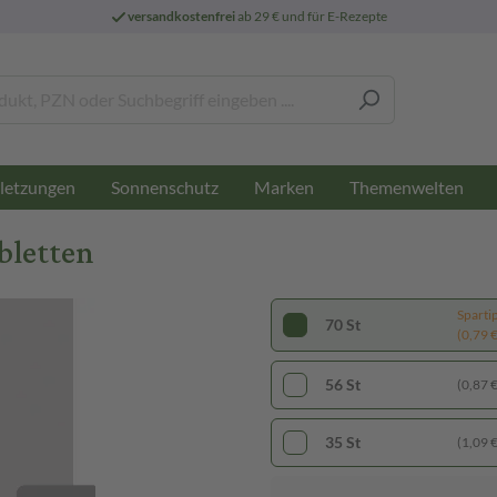
versandkostenfrei
ab 29 € und für E-Rezepte
letzungen
Sonnenschutz
Marken
Themenwelten
bletten
Sparti
70 St
(0,79 € 
56 St
(0,87 € 
35 St
(1,09 € 