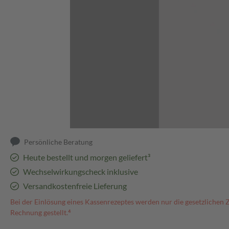
Abbildung kann abweichen
Persönliche Beratung
Heute bestellt und morgen geliefert³
Wechselwirkungscheck inklusive
Versandkostenfreie Lieferung
Bei der Einlösung eines Kassenrezeptes werden nur die gesetzlichen 
Rechnung gestellt.⁴