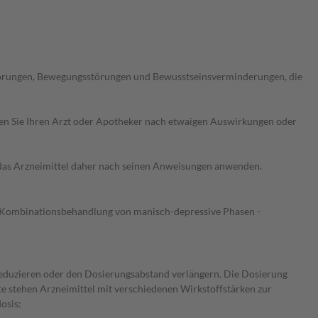
störungen, Bewegungsstörungen und Bewusstseinsverminderungen, die
ragen Sie Ihren Arzt oder Apotheker nach etwaigen Auswirkungen oder
e das Arzneimittel daher nach seinen Anweisungen anwenden.
Als Kombinationsbehandlung von manisch-depressive Phasen -
 reduzieren oder den Dosierungsabstand verlängern. Die Dosierung
tte stehen Arzneimittel mit verschiedenen Wirkstoffstärken zur
osis: