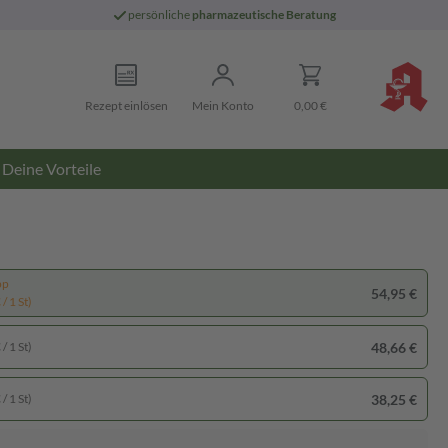
persönliche
pharmazeutische Beratung
Rezept einlösen
Mein Konto
0,00 €
Deine Vorteile
pp
54,95 €
/ 1 St)
48,66 €
/ 1 St)
38,25 €
/ 1 St)