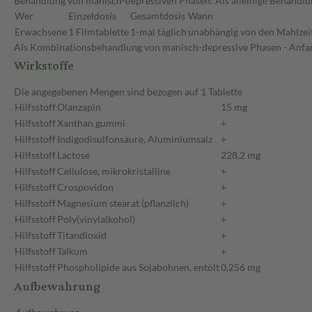
Behandlung von manisch-depressiven Phasen: Als alleinige Behandlu
Wer
Einzeldosis
Gesamtdosis
Wann
Erwachsene
1 Filmtablette
1-mal täglich
unabhängig von den Mahlzei
Als Kombinationsbehandlung von manisch-depressive Phasen - Anfang
Wirkstoffe
Die angegebenen Mengen sind bezogen auf 1 Tablette
Hilfsstoff
Olanzapin
15 mg
Hilfsstoff
Xanthan gummi
+
Hilfsstoff
Indigodisulfonsäure, Aluminiumsalz
+
Hilfsstoff
Lactose
228,2 mg
Hilfsstoff
Cellulose, mikrokristalline
+
Hilfsstoff
Crospovidon
+
Hilfsstoff
Magnesium stearat (pflanzlich)
+
Hilfsstoff
Poly(vinylalkohol)
+
Hilfsstoff
Titandioxid
+
Hilfsstoff
Talkum
+
Hilfsstoff
Phospholipide aus Sojabohnen, entölt
0,256 mg
Aufbewahrung