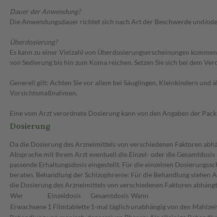
Dauer der Anwendung?
Die Anwendungsdauer richtet sich nach Art der Beschwerde und/ode
Überdosierung?
Es kann zu einer Vielzahl von Überdosierungserscheinungen kommen
von Sedierung bis hin zum Koma reichen. Setzen Sie sich bei dem Ve
Generell gilt: Achten Sie vor allem bei Säuglingen, Kleinkindern un
Vorsichtsmaßnahmen.
Eine vom Arzt verordnete Dosierung kann von den Angaben der Packun
Dosierung
Da die Dosierung des Arzneimittels von verschiedenen Faktoren abhäng
Absprache mit Ihrem Arzt eventuell die Einzel- oder die Gesamtdosis
passende Erhaltungsdosis eingestellt. Für die einzelnen Dosierungss
beraten. Behandlung der Schizophrenie: Für die Behandlung stehen 
die Dosierung des Arzneimittels von verschiedenen Faktoren abhängt, 
Wer
Einzeldosis
Gesamtdosis
Wann
Erwachsene
1 Filmtablette
1-mal täglich
unabhängig von den Mahlzei