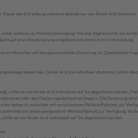
r Dauer der Erkrankung und wird deshalb nur von Ihrem Arzt bestimmt.
, unter anderem zu Pulsbeschleunigung, Unruhe, Aggressivität, Sprach
rdacht auf eine Überdosierung umgehend mit einem Arzt in Verbindung.
d älteren Menschen auf eine gewissenhafte Dosierung. Im Zweifelsfalle f
gsbeilage abweichen. Da der Arzt sie individuell abstimmt, sollten Si
t, sollte sie von Ihrem Arzt individuell auf Sie abgestimmt werden. Pat
 reduzieren oder den Dosierungsabstand verlängern. Die Dosierung wird i
chritte stehen Arzneimittel mit verschiedenen Wirkstoffstärken zur Verfü
Arzneimittel mit einem geeigneteren Wirkstoffgehalt zur Verfügung. Vo
sollte sie von Ihrem Arzt individuell auf Sie abgestimmt werden.
ten