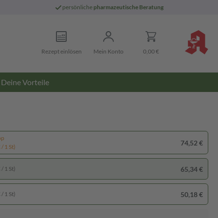
persönliche
pharmazeutische Beratung
Rezept einlösen
Mein Konto
0,00 €
Deine Vorteile
pp
74,52 €
/ 1 St)
65,34 €
/ 1 St)
50,18 €
/ 1 St)