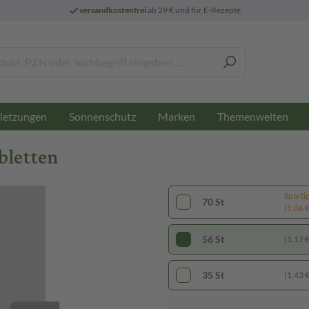
versandkostenfrei
ab 29 € und für E-Rezepte
letzungen
Sonnenschutz
Marken
Themenwelten
bletten
Sparti
70 St
(1,06 € 
56 St
(1,17 € 
35 St
(1,43 € 