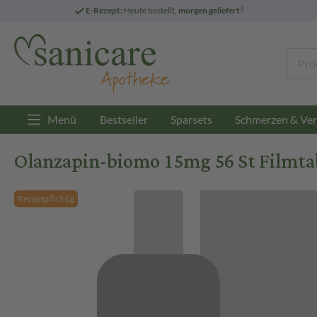
3
E-Rezept:
Heute bestellt,
morgen geliefert
Menü
Bestseller
Sparsets
Schmerzen & Ver
Olanzapin-biomo 15mg 56 St Filmta
Rezeptpflichtig