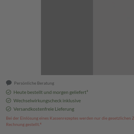
Abbildung kann abweichen
Persönliche Beratung
Heute bestellt und morgen geliefert³
Wechselwirkungscheck inklusive
Versandkostenfreie Lieferung
Bei der Einlösung eines Kassenrezeptes werden nur die gesetzlichen 
Rechnung gestellt.⁴