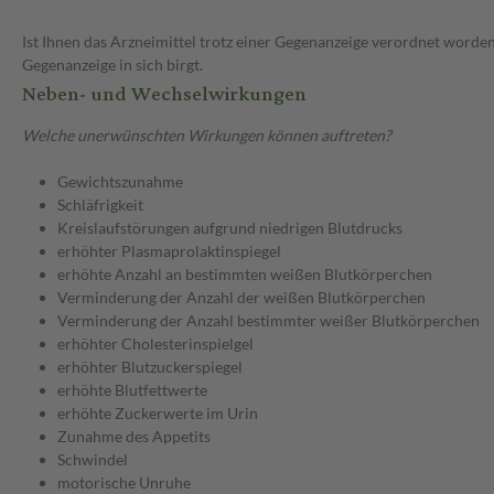
Ist Ihnen das Arzneimittel trotz einer Gegenanzeige verordnet worden
Gegenanzeige in sich birgt.
Neben- und Wechselwirkungen
Welche unerwünschten Wirkungen können auftreten?
Gewichtszunahme
Schläfrigkeit
Kreislaufstörungen aufgrund niedrigen Blutdrucks
erhöhter Plasmaprolaktinspiegel
erhöhte Anzahl an bestimmten weißen Blutkörperchen
Verminderung der Anzahl der weißen Blutkörperchen
Verminderung der Anzahl bestimmter weißer Blutkörperchen
erhöhter Cholesterinspielgel
erhöhter Blutzuckerspiegel
erhöhte Blutfettwerte
erhöhte Zuckerwerte im Urin
Zunahme des Appetits
Schwindel
motorische Unruhe