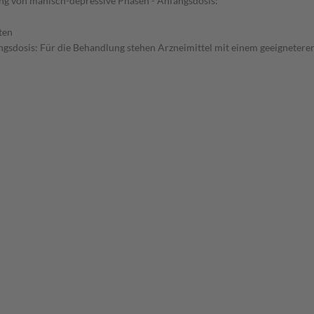
ng von manisch-depressive Phasen - Anfangsdosis:
ten
sdosis: Für die Behandlung stehen Arzneimittel mit einem geeigneteren