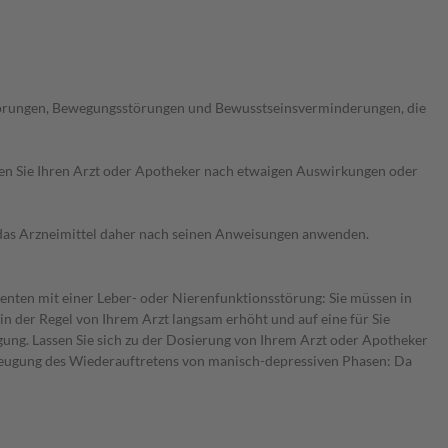
störungen, Bewegungsstörungen und Bewusstseinsverminderungen, die
ragen Sie Ihren Arzt oder Apotheker nach etwaigen Auswirkungen oder
e das Arzneimittel daher nach seinen Anweisungen anwenden.
ienten mit einer Leber- oder Nierenfunktionsstörung: Sie müssen in
n der Regel von Ihrem Arzt langsam erhöht und auf eine für Sie
gung. Lassen Sie sich zu der Dosierung von Ihrem Arzt oder Apotheker
rbeugung des Wiederauftretens von manisch-depressiven Phasen: Da