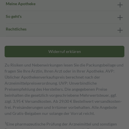
Meine Apotheke
So geht's
Rechtliches
Widerruf erklären
Zu Risiken und Nebenwirkungen lesen Sie die Packungsbeilage und
fragen Sie Ihre Ärztin, Ihren Arzt oder in Ihrer Apotheke. AVP:
Üblicher Apothekenverkaufspreis berechnet nach der
Arzneimittelpreisverordnung. UVP: Unverbindliche
Preisempfehlung des Herstellers. Die angegebenen Preise
beinhalten die gesetzlich vorgeschriebene Mehrwertsteuer, ggf.
zzgl. 3,95 € Versandkosten. Ab 29,00 € Bestell­wert versand­kosten­
frei. Preisänderungen und Irrtümer vorbehalten. Alle Angebote
und Gratis-Beigaben nur solange der Vorrat reicht.
1
Eine pharmazeutische Prüfung der Arzneimittel und sonstigen