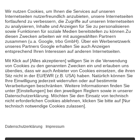
Prozent des Abgabepreises,
mindestens
jedoch
fünf Euro
und
höchstens zehn Euro.
Es sind jedoch nie mehr als die tatsächlichen
Kosten der Leistung zu entrichten.
Diese Regeln gelten grundsätzlich auch für Online-Apotheken.
Bei Heilmitteln und häuslicher Krankenpflege beträgt die
Zuzahlung zehn Prozent der Kosten sowie zehn Euro je
Verordnung.
Um das Engagement der Versicherten für ihre eigene Gesundheit zu
stärken und die besondere Stellung der Familie zu unterstützen,
fallen
keine Zuzahlungen
an bei:
• Kindern und Jugendlichen bis zum vollendeten 18. Lebensjahr
mit Ausnahme der Fahrkosten
• Untersuchungen zur Vorsorge und Früherkennung, die von der
GKV getragen werden
• empfohlenen Schutzimpfungen
• Harn- und Blutteststreifen
Wir nutzen Trusted Shops als unabhängigen Dienstleister für die
Einholung von Bewertungen. Trusted Shops hat Maßnahmen
getroffen, um sicherzustellen, dass es sich um echte Bewertungen
handelt. Mehr Informationen findest du hier:
https://help.etrusted.com/hc/de/articles/4419944605341