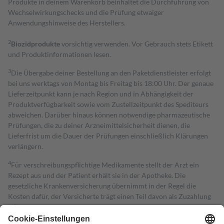
Produkte in deinem Warenkorb beinhaltet die Durchführung von
Wechselwirkungschecks und die Prüfung etwaiger
Anwendungshinweise des Herstellers.
2
Biozidprodukte
vorsichtig verwenden. Vor Gebrauch stets Etikett
und Produktinformationen lesen.
3
Die Übergabe deiner Bestellung an den Paketdienstleister erfolgt
bei uns werktags von Montag bis Freitag bis 18:00 Uhr. Der genaue
Lieferzeitpunkt kann je nach Region und in Abhängigkeit der
Produktverfügbarkeit sowie vom Zustellzeitpunkt des Spediteurs
abweichen. Darüber hinaus können notwendige pharmazeutische
Prüfungen, die zu deiner Arzneimittelsicherheit dienen, die
Lieferfrist um die Dauer der Prüfungen einschließlich Klärungen
verlängern.
4
Für verschreibungspflichtige Medikamente stellt der Arzt ein
Rezept aus und der Patient erhält sie in der Apotheke. Die
gesetzliche Krankenversicherung übernimmt in der Regel die
Kosten dafür, der Versicherte trägt einen Teil davon als Zuzahlung
mit.
Grundsätzlich leisten Mitglieder Zuzahlungen in Höhe von zehn