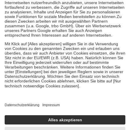
Kosten der Leistung zu entrichten.
Diese Regeln gelten grundsätzlich auch für Online-Apotheken.
Bei Heilmitteln und häuslicher Krankenpflege beträgt die
Zuzahlung zehn Prozent der Kosten sowie zehn Euro je
Verordnung.
Um das Engagement der Versicherten für ihre eigene Gesundheit zu
stärken und die besondere Stellung der Familie zu unterstützen,
fallen
keine Zuzahlungen
an bei:
• Kindern und Jugendlichen bis zum vollendeten 18. Lebensjahr
mit Ausnahme der Fahrkosten
• Untersuchungen zur Vorsorge und Früherkennung, die von der
GKV getragen werden
• empfohlenen Schutzimpfungen
• Harn- und Blutteststreifen
Wir nutzen Trusted Shops als unabhängigen Dienstleister für die
Einholung von Bewertungen. Trusted Shops hat Maßnahmen
getroffen, um sicherzustellen, dass es sich um echte Bewertungen
handelt. Mehr Informationen findest du hier:
https://help.etrusted.com/hc/de/articles/4419944605341
Einige Bilder und Inhalte wurden unter Zuhilfenahme künstlicher