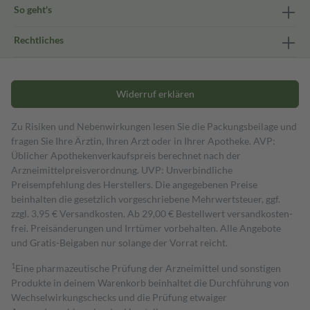
So geht's
Rechtliches
Widerruf erklären
Zu Risiken und Nebenwirkungen lesen Sie die Packungsbeilage und
fragen Sie Ihre Ärztin, Ihren Arzt oder in Ihrer Apotheke. AVP:
Üblicher Apothekenverkaufspreis berechnet nach der
Arzneimittelpreisverordnung. UVP: Unverbindliche
Preisempfehlung des Herstellers. Die angegebenen Preise
beinhalten die gesetzlich vorgeschriebene Mehrwertsteuer, ggf.
zzgl. 3,95 € Versandkosten. Ab 29,00 € Bestell­wert versand­kosten­
frei. Preisänderungen und Irrtümer vorbehalten. Alle Angebote
und Gratis-Beigaben nur solange der Vorrat reicht.
1
Eine pharmazeutische Prüfung der Arzneimittel und sonstigen
Produkte in deinem Warenkorb beinhaltet die Durchführung von
Wechselwirkungschecks und die Prüfung etwaiger