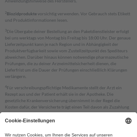
Anwendungshinweise des Herstellers.
2
Biozidprodukte
vorsichtig verwenden. Vor Gebrauch stets Etikett
und Produktinformationen lesen.
3
Die Übergabe deiner Bestellung an den Paketdienstleister erfolgt
bei uns werktags von Montag bis Freitag bis 18:00 Uhr. Der genaue
Lieferzeitpunkt kann je nach Region und in Abhängigkeit der
Produktverfügbarkeit sowie vom Zustellzeitpunkt des Spediteurs
abweichen. Darüber hinaus können notwendige pharmazeutische
Prüfungen, die zu deiner Arzneimittelsicherheit dienen, die
Lieferfrist um die Dauer der Prüfungen einschließlich Klärungen
verlängern.
4
Für verschreibungspflichtige Medikamente stellt der Arzt ein
Rezept aus und der Patient erhält sie in der Apotheke. Die
gesetzliche Krankenversicherung übernimmt in der Regel die
Kosten dafür, der Versicherte trägt einen Teil davon als Zuzahlung
mit.
Grundsätzlich leisten Mitglieder Zuzahlungen in Höhe von zehn
Prozent des Abgabepreises,
mindestens
jedoch
fünf Euro
und
höchstens zehn Euro.
Es sind jedoch nie mehr als die tatsächlichen