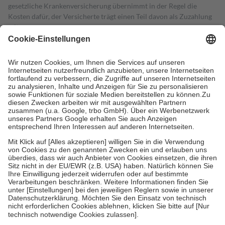
gesetzliche Krankenversicherung übernimmt in der Regel die
Kosten dafür, der Versicherte trägt einen Teil davon als Zuzahlung
mit.
Grundsätzlich leisten Mitglieder Zuzahlungen in Höhe von zehn
Prozent des Abgabepreises,
mindestens
jedoch
fünf Euro
und
höchstens zehn Euro.
Es sind jedoch nie mehr als die tatsächlichen
Kosten der Leistung zu entrichten.
Diese Regeln gelten grundsätzlich auch für Online-Apotheken.
Bei Heilmitteln und häuslicher Krankenpflege beträgt die
Zuzahlung zehn Prozent der Kosten sowie zehn Euro je
Verordnung.
Um das Engagement der Versicherten für ihre eigene Gesundheit zu
stärken und die besondere Stellung der Familie zu unterstützen,
fallen
keine Zuzahlungen
an bei:
• Kindern und Jugendlichen bis zum vollendeten 18. Lebensjahr
mit Ausnahme der Fahrkosten
• Untersuchungen zur Vorsorge und Früherkennung, die von der
GKV getragen werden
• empfohlenen Schutzimpfungen
• Harn- und Blutteststreifen
Wir nutzen Trusted Shops als unabhängigen Dienstleister für die