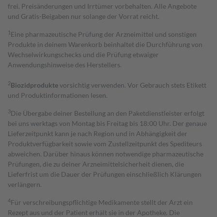
frei. Preisänderungen und Irrtümer vorbehalten. Alle Angebote
und Gratis-Beigaben nur solange der Vorrat reicht.
1
Eine pharmazeutische Prüfung der Arzneimittel und sonstigen
Produkte in deinem Warenkorb beinhaltet die Durchführung von
Wechselwirkungschecks und die Prüfung etwaiger
Anwendungshinweise des Herstellers.
2
Biozidprodukte
vorsichtig verwenden. Vor Gebrauch stets Etikett
und Produktinformationen lesen.
3
Die Übergabe deiner Bestellung an den Paketdienstleister erfolgt
bei uns werktags von Montag bis Freitag bis 18:00 Uhr. Der genaue
Lieferzeitpunkt kann je nach Region und in Abhängigkeit der
Produktverfügbarkeit sowie vom Zustellzeitpunkt des Spediteurs
abweichen. Darüber hinaus können notwendige pharmazeutische
Prüfungen, die zu deiner Arzneimittelsicherheit dienen, die
Lieferfrist um die Dauer der Prüfungen einschließlich Klärungen
verlängern.
4
Für verschreibungspflichtige Medikamente stellt der Arzt ein
Rezept aus und der Patient erhält sie in der Apotheke. Die