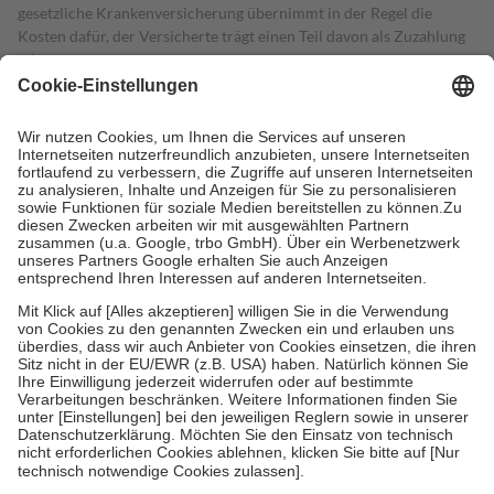
gesetzliche Krankenversicherung übernimmt in der Regel die
Kosten dafür, der Versicherte trägt einen Teil davon als Zuzahlung
mit.
Grundsätzlich leisten Mitglieder Zuzahlungen in Höhe von zehn
Prozent des Abgabepreises,
mindestens
jedoch
fünf Euro
und
höchstens zehn Euro.
Es sind jedoch nie mehr als die tatsächlichen
Kosten der Leistung zu entrichten.
Diese Regeln gelten grundsätzlich auch für Online-Apotheken.
Bei Heilmitteln und häuslicher Krankenpflege beträgt die
Zuzahlung zehn Prozent der Kosten sowie zehn Euro je
Verordnung.
Um das Engagement der Versicherten für ihre eigene Gesundheit zu
stärken und die besondere Stellung der Familie zu unterstützen,
fallen
keine Zuzahlungen
an bei:
• Kindern und Jugendlichen bis zum vollendeten 18. Lebensjahr
mit Ausnahme der Fahrkosten
• Untersuchungen zur Vorsorge und Früherkennung, die von der
GKV getragen werden
• empfohlenen Schutzimpfungen
• Harn- und Blutteststreifen
Wir nutzen Trusted Shops als unabhängigen Dienstleister für die