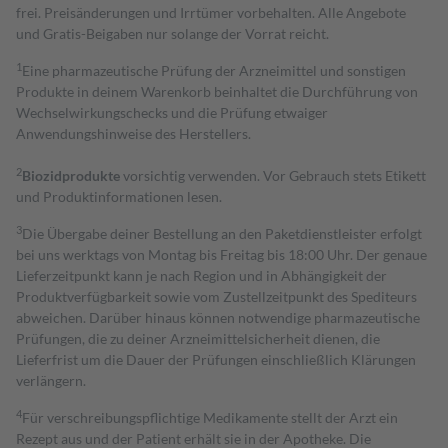
frei. Preisänderungen und Irrtümer vorbehalten. Alle Angebote
und Gratis-Beigaben nur solange der Vorrat reicht.
1
Eine pharmazeutische Prüfung der Arzneimittel und sonstigen
Produkte in deinem Warenkorb beinhaltet die Durchführung von
Wechselwirkungschecks und die Prüfung etwaiger
Anwendungshinweise des Herstellers.
2
Biozidprodukte
vorsichtig verwenden. Vor Gebrauch stets Etikett
und Produktinformationen lesen.
3
Die Übergabe deiner Bestellung an den Paketdienstleister erfolgt
bei uns werktags von Montag bis Freitag bis 18:00 Uhr. Der genaue
Lieferzeitpunkt kann je nach Region und in Abhängigkeit der
Produktverfügbarkeit sowie vom Zustellzeitpunkt des Spediteurs
abweichen. Darüber hinaus können notwendige pharmazeutische
Prüfungen, die zu deiner Arzneimittelsicherheit dienen, die
Lieferfrist um die Dauer der Prüfungen einschließlich Klärungen
verlängern.
4
Für verschreibungspflichtige Medikamente stellt der Arzt ein
Rezept aus und der Patient erhält sie in der Apotheke. Die