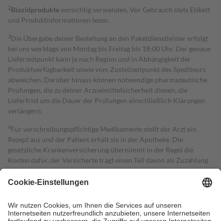
2
Biozidprodukte
vorsichtig verwenden. Vor Gebrauch stets Etikett
und Produktinformationen lesen.
3
Die Übergabe deiner Bestellung an den Paketdienstleister erfolgt
bei uns werktags von Montag bis Freitag bis 18:00 Uhr. Der genaue
Lieferzeitpunkt kann je nach Region und in Abhängigkeit der
Produktverfügbarkeit sowie vom Zustellzeitpunkt des Spediteurs
abweichen. Darüber hinaus können notwendige pharmazeutische
Prüfungen, die zu deiner Arzneimittelsicherheit dienen, die
Lieferfrist um die Dauer der Prüfungen einschließlich Klärungen
verlängern.
4
Für verschreibungspflichtige Medikamente stellt der Arzt ein
Rezept aus und der Patient erhält sie in der Apotheke. Die
gesetzliche Krankenversicherung übernimmt in der Regel die
Kosten dafür, der Versicherte trägt einen Teil davon als Zuzahlung
mit.
Grundsätzlich leisten Mitglieder Zuzahlungen in Höhe von zehn
Prozent des Abgabepreises,
mindestens
jedoch
fünf Euro
und
höchstens zehn Euro.
Es sind jedoch nie mehr als die tatsächlichen
Kosten der Leistung zu entrichten.