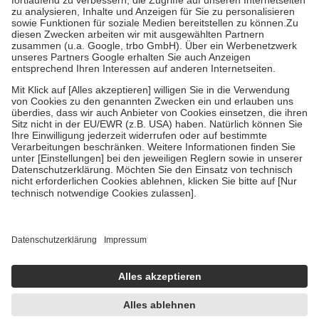
Diese Regeln gelten grundsätzlich auch für Online-Apotheken.
Bei Heilmitteln und häuslicher Krankenpflege beträgt die
Zuzahlung zehn Prozent der Kosten sowie zehn Euro je
Verordnung.
Um das Engagement der Versicherten für ihre eigene Gesundheit zu
stärken und die besondere Stellung der Familie zu unterstützen,
fallen
keine Zuzahlungen
an bei:
• Kindern und Jugendlichen bis zum vollendeten 18. Lebensjahr
mit Ausnahme der Fahrkosten
• Untersuchungen zur Vorsorge und Früherkennung, die von der
GKV getragen werden
• empfohlenen Schutzimpfungen
• Harn- und Blutteststreifen
Wir nutzen Trusted Shops als unabhängigen Dienstleister für die
Einholung von Bewertungen. Trusted Shops hat Maßnahmen
getroffen, um sicherzustellen, dass es sich um echte Bewertungen
handelt. Mehr Informationen findest du hier:
https://help.etrusted.com/hc/de/articles/4419944605341
Einige Bilder und Inhalte wurden unter Zuhilfenahme künstlicher
Intelligenz erstellt.