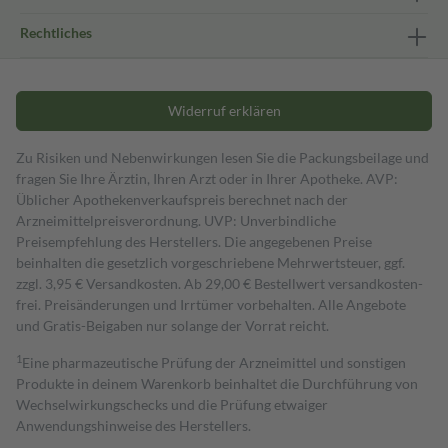
Rechtliches
Widerruf erklären
Zu Risiken und Nebenwirkungen lesen Sie die Packungsbeilage und
fragen Sie Ihre Ärztin, Ihren Arzt oder in Ihrer Apotheke. AVP:
Üblicher Apothekenverkaufspreis berechnet nach der
Arzneimittelpreisverordnung. UVP: Unverbindliche
Preisempfehlung des Herstellers. Die angegebenen Preise
beinhalten die gesetzlich vorgeschriebene Mehrwertsteuer, ggf.
zzgl. 3,95 € Versandkosten. Ab 29,00 € Bestell­wert versand­kosten­
frei. Preisänderungen und Irrtümer vorbehalten. Alle Angebote
und Gratis-Beigaben nur solange der Vorrat reicht.
1
Eine pharmazeutische Prüfung der Arzneimittel und sonstigen
Produkte in deinem Warenkorb beinhaltet die Durchführung von
Wechselwirkungschecks und die Prüfung etwaiger
Anwendungshinweise des Herstellers.