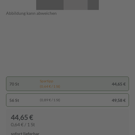
Abbildung kann abweichen
Spartipp
70 St
44,65 €
(0,64 € / 1 St)
56 St
49,58 €
(0,89 € / 1 St)
44,65 €
0,64 € / 1 St
sofort lieferbar