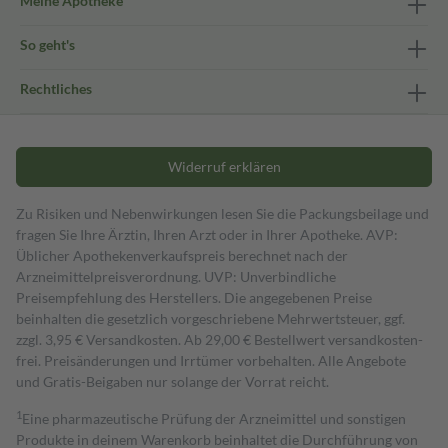
Meine Apotheke
So geht's
Rechtliches
Widerruf erklären
Zu Risiken und Nebenwirkungen lesen Sie die Packungsbeilage und
fragen Sie Ihre Ärztin, Ihren Arzt oder in Ihrer Apotheke. AVP:
Üblicher Apothekenverkaufspreis berechnet nach der
Arzneimittelpreisverordnung. UVP: Unverbindliche
Preisempfehlung des Herstellers. Die angegebenen Preise
beinhalten die gesetzlich vorgeschriebene Mehrwertsteuer, ggf.
zzgl. 3,95 € Versandkosten. Ab 29,00 € Bestell­wert versand­kosten­
frei. Preisänderungen und Irrtümer vorbehalten. Alle Angebote
und Gratis-Beigaben nur solange der Vorrat reicht.
1
Eine pharmazeutische Prüfung der Arzneimittel und sonstigen
Produkte in deinem Warenkorb beinhaltet die Durchführung von