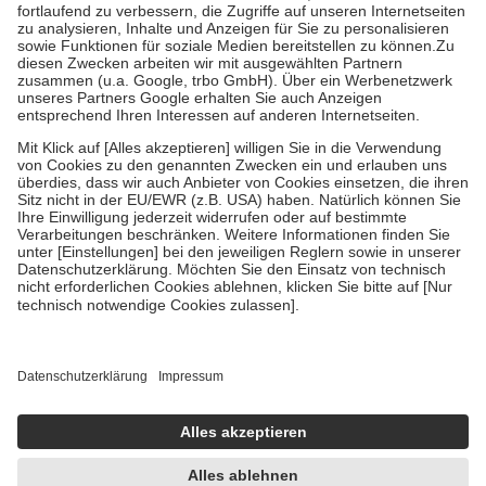
höchstens zehn Euro.
Es sind jedoch nie mehr als die tatsächlichen
Kosten der Leistung zu entrichten.
Diese Regeln gelten grundsätzlich auch für Online-Apotheken.
Bei Heilmitteln und häuslicher Krankenpflege beträgt die
Zuzahlung zehn Prozent der Kosten sowie zehn Euro je
Verordnung.
Um das Engagement der Versicherten für ihre eigene Gesundheit zu
stärken und die besondere Stellung der Familie zu unterstützen,
fallen
keine Zuzahlungen
an bei:
• Kindern und Jugendlichen bis zum vollendeten 18. Lebensjahr
mit Ausnahme der Fahrkosten
• Untersuchungen zur Vorsorge und Früherkennung, die von der
GKV getragen werden
• empfohlenen Schutzimpfungen
• Harn- und Blutteststreifen
Wir nutzen Trusted Shops als unabhängigen Dienstleister für die
Einholung von Bewertungen. Trusted Shops hat Maßnahmen
getroffen, um sicherzustellen, dass es sich um echte Bewertungen
handelt. Mehr Informationen findest du hier:
https://help.etrusted.com/hc/de/articles/4419944605341