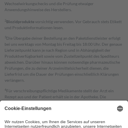
Wechselwirkungschecks und die Prüfung etwaiger
Anwendungshinweise des Herstellers.
2
Biozidprodukte
vorsichtig verwenden. Vor Gebrauch stets Etikett
und Produktinformationen lesen.
3
Die Übergabe deiner Bestellung an den Paketdienstleister erfolgt
bei uns werktags von Montag bis Freitag bis 18:00 Uhr. Der genaue
Lieferzeitpunkt kann je nach Region und in Abhängigkeit der
Produktverfügbarkeit sowie vom Zustellzeitpunkt des Spediteurs
abweichen. Darüber hinaus können notwendige pharmazeutische
Prüfungen, die zu deiner Arzneimittelsicherheit dienen, die
Lieferfrist um die Dauer der Prüfungen einschließlich Klärungen
verlängern.
4
Für verschreibungspflichtige Medikamente stellt der Arzt ein
Rezept aus und der Patient erhält sie in der Apotheke. Die
gesetzliche Krankenversicherung übernimmt in der Regel die
Kosten dafür, der Versicherte trägt einen Teil davon als Zuzahlung
mit.
Grundsätzlich leisten Mitglieder Zuzahlungen in Höhe von zehn
Prozent des Abgabepreises,
mindestens
jedoch
fünf Euro
und