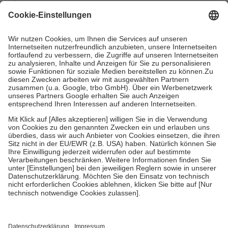
mit.
Grundsätzlich leisten Mitglieder Zuzahlungen in Höhe von zehn
Prozent des Abgabepreises,
mindestens
jedoch
fünf Euro
und
höchstens zehn Euro.
Es sind jedoch nie mehr als die tatsächlichen
Kosten der Leistung zu entrichten.
Diese Regeln gelten grundsätzlich auch für Online-Apotheken.
Bei Heilmitteln und häuslicher Krankenpflege beträgt die
Zuzahlung zehn Prozent der Kosten sowie zehn Euro je
Verordnung.
Um das Engagement der Versicherten für ihre eigene Gesundheit zu
stärken und die besondere Stellung der Familie zu unterstützen,
fallen
keine Zuzahlungen
an bei:
• Kindern und Jugendlichen bis zum vollendeten 18. Lebensjahr
mit Ausnahme der Fahrkosten
• Untersuchungen zur Vorsorge und Früherkennung, die von der
GKV getragen werden
• empfohlenen Schutzimpfungen
• Harn- und Blutteststreifen
Wir nutzen Trusted Shops als unabhängigen Dienstleister für die
Einholung von Bewertungen. Trusted Shops hat Maßnahmen
getroffen, um sicherzustellen, dass es sich um echte Bewertungen