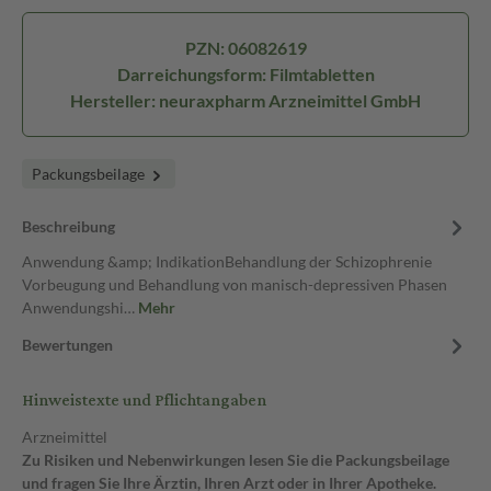
PZN: 06082619
Darreichungsform: Filmtabletten
Hersteller: neuraxpharm Arzneimittel GmbH
Packungsbeilage
Beschreibung
Anwendung &amp; IndikationBehandlung der Schizophrenie
Vorbeugung und Behandlung von manisch-depressiven Phasen
Anwendungshi…
Mehr
Bewertungen
Hinweistexte und Pflichtangaben
Arzneimittel
Zu Risiken und Nebenwirkungen lesen Sie die Packungsbeilage
und fragen Sie Ihre Ärztin, Ihren Arzt oder in Ihrer Apotheke.