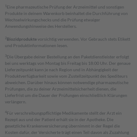
1
Eine pharmazeutische Prüfung der Arzneimittel und sonstigen
Produkte in deinem Warenkorb beinhaltet die Durchführung von
Wechselwirkungschecks und die Prüfung etwaiger
Anwendungshinweise des Herstellers.
2
Biozidprodukte
vorsichtig verwenden. Vor Gebrauch stets Etikett
und Produktinformationen lesen.
3
Die Übergabe deiner Bestellung an den Paketdienstleister erfolgt
bei uns werktags von Montag bis Freitag bis 18:00 Uhr. Der genaue
Lieferzeitpunkt kann je nach Region und in Abhängigkeit der
Produktverfügbarkeit sowie vom Zustellzeitpunkt des Spediteurs
abweichen. Darüber hinaus können notwendige pharmazeutische
Prüfungen, die zu deiner Arzneimittelsicherheit dienen, die
Lieferfrist um die Dauer der Prüfungen einschließlich Klärungen
verlängern.
4
Für verschreibungspflichtige Medikamente stellt der Arzt ein
Rezept aus und der Patient erhält sie in der Apotheke. Die
gesetzliche Krankenversicherung übernimmt in der Regel die
Kosten dafür, der Versicherte trägt einen Teil davon als Zuzahlung