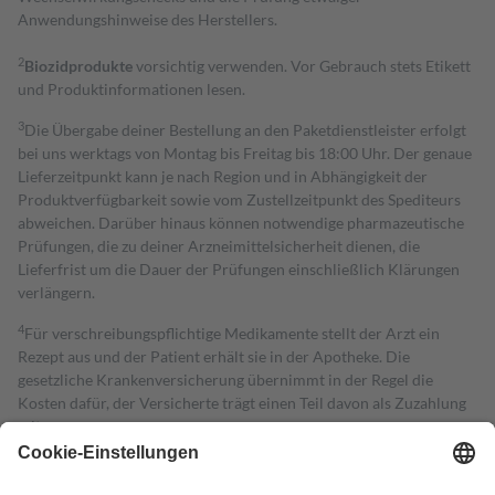
Anwendungshinweise des Herstellers.
2
Biozidprodukte
vorsichtig verwenden. Vor Gebrauch stets Etikett
und Produktinformationen lesen.
3
Die Übergabe deiner Bestellung an den Paketdienstleister erfolgt
bei uns werktags von Montag bis Freitag bis 18:00 Uhr. Der genaue
Lieferzeitpunkt kann je nach Region und in Abhängigkeit der
Produktverfügbarkeit sowie vom Zustellzeitpunkt des Spediteurs
abweichen. Darüber hinaus können notwendige pharmazeutische
Prüfungen, die zu deiner Arzneimittelsicherheit dienen, die
Lieferfrist um die Dauer der Prüfungen einschließlich Klärungen
verlängern.
4
Für verschreibungspflichtige Medikamente stellt der Arzt ein
Rezept aus und der Patient erhält sie in der Apotheke. Die
gesetzliche Krankenversicherung übernimmt in der Regel die
Kosten dafür, der Versicherte trägt einen Teil davon als Zuzahlung
mit.
Grundsätzlich leisten Mitglieder Zuzahlungen in Höhe von zehn
Prozent des Abgabepreises,
mindestens
jedoch
fünf Euro
und