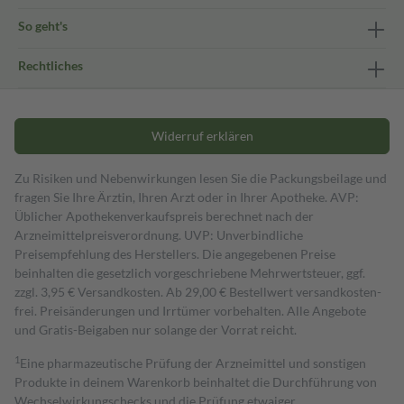
So geht's
Rechtliches
Widerruf erklären
Zu Risiken und Nebenwirkungen lesen Sie die Packungsbeilage und
fragen Sie Ihre Ärztin, Ihren Arzt oder in Ihrer Apotheke. AVP:
Üblicher Apothekenverkaufspreis berechnet nach der
Arzneimittelpreisverordnung. UVP: Unverbindliche
Preisempfehlung des Herstellers. Die angegebenen Preise
beinhalten die gesetzlich vorgeschriebene Mehrwertsteuer, ggf.
zzgl. 3,95 € Versandkosten. Ab 29,00 € Bestell­wert versand­kosten­
frei. Preisänderungen und Irrtümer vorbehalten. Alle Angebote
und Gratis-Beigaben nur solange der Vorrat reicht.
1
Eine pharmazeutische Prüfung der Arzneimittel und sonstigen
Produkte in deinem Warenkorb beinhaltet die Durchführung von
Wechselwirkungschecks und die Prüfung etwaiger