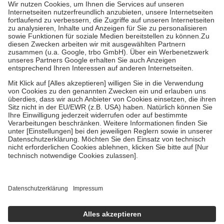
höchstens zehn Euro.
Es sind jedoch nie mehr als die tatsächlichen
Kosten der Leistung zu entrichten.
Diese Regeln gelten grundsätzlich auch für Online-Apotheken.
Bei Heilmitteln und häuslicher Krankenpflege beträgt die
Zuzahlung zehn Prozent der Kosten sowie zehn Euro je
Verordnung.
Um das Engagement der Versicherten für ihre eigene Gesundheit zu
stärken und die besondere Stellung der Familie zu unterstützen,
fallen
keine Zuzahlungen
an bei:
• Kindern und Jugendlichen bis zum vollendeten 18. Lebensjahr
mit Ausnahme der Fahrkosten
• Untersuchungen zur Vorsorge und Früherkennung, die von der
GKV getragen werden
• empfohlenen Schutzimpfungen
• Harn- und Blutteststreifen
Wir nutzen Trusted Shops als unabhängigen Dienstleister für die
Einholung von Bewertungen. Trusted Shops hat Maßnahmen
getroffen, um sicherzustellen, dass es sich um echte Bewertungen
handelt. Mehr Informationen findest du hier:
https://help.etrusted.com/hc/de/articles/4419944605341