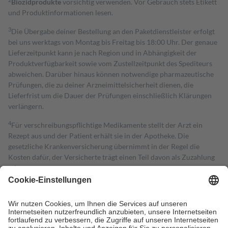
Biozidprodukte
vorsichtig verwenden. Vor Gebrauch stets Etikett
und Produktinformationen lesen.
3
Die Übergabe deiner Bestellung an den Paketdienstleister erfolgt
bei uns werktags von Montag bis Freitag bis 18:00 Uhr. Der genaue
Lieferzeitpunkt kann je nach Region und in Abhängigkeit der
Produktverfügbarkeit sowie vom Zustellzeitpunkt des Spediteurs
abweichen. Darüber hinaus können notwendige pharmazeutische
Prüfungen, die zu deiner Arzneimittelsicherheit dienen, die
Lieferfrist um die Dauer der Prüfungen einschließlich Klärungen
verlängern.
4
Für verschreibungspflichtige Medikamente stellt der Arzt ein
Rezept aus und der Patient erhält sie in der Apotheke. Die
gesetzliche Krankenversicherung übernimmt in der Regel die
Kosten dafür, der Versicherte trägt einen Teil davon als Zuzahlung
mit.
Grundsätzlich leisten Mitglieder Zuzahlungen in Höhe von zehn
Prozent des Abgabepreises,
mindestens
jedoch
fünf Euro
und
höchstens zehn Euro.
Es sind jedoch nie mehr als die tatsächlichen
Kosten der Leistung zu entrichten.
Diese Regeln gelten grundsätzlich auch für Online-Apotheken.