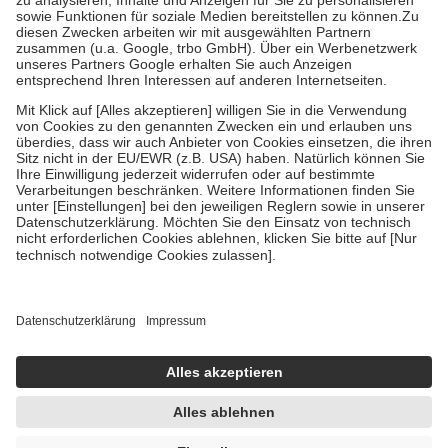
Bei Heilmitteln und häuslicher Krankenpflege beträgt die
Zuzahlung zehn Prozent der Kosten sowie zehn Euro je
Verordnung.
Um das Engagement der Versicherten für ihre eigene Gesundheit zu
stärken und die besondere Stellung der Familie zu unterstützen,
fallen
keine Zuzahlungen
an bei:
• Kindern und Jugendlichen bis zum vollendeten 18. Lebensjahr
mit Ausnahme der Fahrkosten
• Untersuchungen zur Vorsorge und Früherkennung, die von der
GKV getragen werden
• empfohlenen Schutzimpfungen
• Harn- und Blutteststreifen
Wir nutzen Trusted Shops als unabhängigen Dienstleister für die
Einholung von Bewertungen. Trusted Shops hat Maßnahmen
getroffen, um sicherzustellen, dass es sich um echte Bewertungen
handelt. Mehr Informationen findest du hier:
https://help.etrusted.com/hc/de/articles/4419944605341
Einige Bilder und Inhalte wurden unter Zuhilfenahme künstlicher
Intelligenz erstellt.