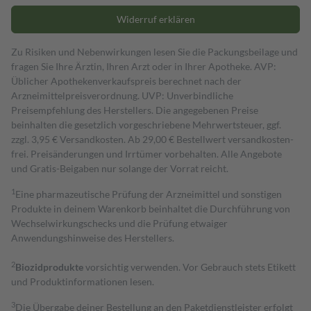
Widerruf erklären
Zu Risiken und Nebenwirkungen lesen Sie die Packungsbeilage und
fragen Sie Ihre Ärztin, Ihren Arzt oder in Ihrer Apotheke. AVP:
Üblicher Apothekenverkaufspreis berechnet nach der
Arzneimittelpreisverordnung. UVP: Unverbindliche
Preisempfehlung des Herstellers. Die angegebenen Preise
beinhalten die gesetzlich vorgeschriebene Mehrwertsteuer, ggf.
zzgl. 3,95 € Versandkosten. Ab 29,00 € Bestell­wert versand­kosten­
frei. Preisänderungen und Irrtümer vorbehalten. Alle Angebote
und Gratis-Beigaben nur solange der Vorrat reicht.
1
Eine pharmazeutische Prüfung der Arzneimittel und sonstigen
Produkte in deinem Warenkorb beinhaltet die Durchführung von
Wechselwirkungschecks und die Prüfung etwaiger
Anwendungshinweise des Herstellers.
2
Biozidprodukte
vorsichtig verwenden. Vor Gebrauch stets Etikett
und Produktinformationen lesen.
3
Die Übergabe deiner Bestellung an den Paketdienstleister erfolgt