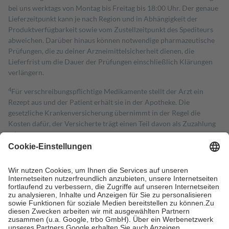
bei uns werktags von Montag bis Freitag bis 18:00 Uhr. Der genaue
Lieferzeitpunkt kann je nach Region und in Abhängigkeit der
Produktverfügbarkeit sowie vom Zustellzeitpunkt des Spediteurs
abweichen. Darüber hinaus können notwendige pharmazeutische
Prüfungen, die zu deiner Arzneimittelsicherheit dienen, die
Lieferfrist um die Dauer der Prüfungen einschließlich Klärungen
verlängern.
4
Für verschreibungspflichtige Medikamente stellt der Arzt ein
Rezept aus und der Patient erhält sie in der Apotheke. Die
gesetzliche Krankenversicherung übernimmt in der Regel die
Kosten dafür, der Versicherte trägt einen Teil davon als Zuzahlung
mit.
Grundsätzlich leisten Mitglieder Zuzahlungen in Höhe von zehn
Prozent des Abgabepreises,
mindestens
jedoch
fünf Euro
und
höchstens zehn Euro.
Es sind jedoch nie mehr als die tatsächlichen
Kosten der Leistung zu entrichten.
Diese Regeln gelten grundsätzlich auch für Online-Apotheken.
Bei Heilmitteln und häuslicher Krankenpflege beträgt die
Zuzahlung zehn Prozent der Kosten sowie zehn Euro je
Verordnung.