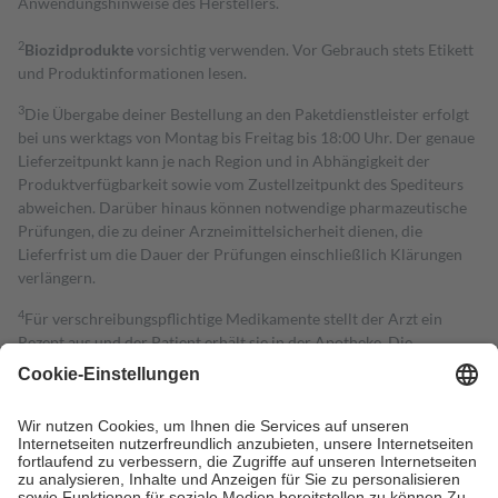
Anwendungshinweise des Herstellers.
2
Biozidprodukte
vorsichtig verwenden. Vor Gebrauch stets Etikett
und Produktinformationen lesen.
3
Die Übergabe deiner Bestellung an den Paketdienstleister erfolgt
bei uns werktags von Montag bis Freitag bis 18:00 Uhr. Der genaue
Lieferzeitpunkt kann je nach Region und in Abhängigkeit der
Produktverfügbarkeit sowie vom Zustellzeitpunkt des Spediteurs
abweichen. Darüber hinaus können notwendige pharmazeutische
Prüfungen, die zu deiner Arzneimittelsicherheit dienen, die
Lieferfrist um die Dauer der Prüfungen einschließlich Klärungen
verlängern.
4
Für verschreibungspflichtige Medikamente stellt der Arzt ein
Rezept aus und der Patient erhält sie in der Apotheke. Die
gesetzliche Krankenversicherung übernimmt in der Regel die
Kosten dafür, der Versicherte trägt einen Teil davon als Zuzahlung
mit.
Grundsätzlich leisten Mitglieder Zuzahlungen in Höhe von zehn
Prozent des Abgabepreises,
mindestens
jedoch
fünf Euro
und
höchstens zehn Euro.
Es sind jedoch nie mehr als die tatsächlichen