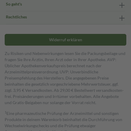
So geht's
Rechtliches
Widerruf erklären
Zu Risiken und Nebenwirkungen lesen Sie die Packungsbeilage und
fragen Sie Ihre Ärztin, Ihren Arzt oder in Ihrer Apotheke. AVP:
Üblicher Apothekenverkaufspreis berechnet nach der
Arzneimittelpreisverordnung. UVP: Unverbindliche
Preisempfehlung des Herstellers. Die angegebenen Preise
beinhalten die gesetzlich vorgeschriebene Mehrwertsteuer, ggf.
zzgl. 3,95 € Versandkosten. Ab 29,00 € Bestell­wert versand­kosten­
frei. Preisänderungen und Irrtümer vorbehalten. Alle Angebote
und Gratis-Beigaben nur solange der Vorrat reicht.
1
Eine pharmazeutische Prüfung der Arzneimittel und sonstigen
Produkte in deinem Warenkorb beinhaltet die Durchführung von
Wechselwirkungschecks und die Prüfung etwaiger