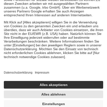
Kosten der Leistung zu entrichten.
Diese Regeln gelten grundsätzlich auch für Online-Apotheken.
Bei Heilmitteln und häuslicher Krankenpflege beträgt die
Zuzahlung zehn Prozent der Kosten sowie zehn Euro je
Verordnung.
Um das Engagement der Versicherten für ihre eigene Gesundheit zu
stärken und die besondere Stellung der Familie zu unterstützen,
fallen
keine Zuzahlungen
an bei:
• Kindern und Jugendlichen bis zum vollendeten 18. Lebensjahr
mit Ausnahme der Fahrkosten
• Untersuchungen zur Vorsorge und Früherkennung, die von der
GKV getragen werden
• empfohlenen Schutzimpfungen
• Harn- und Blutteststreifen
Wir nutzen Trusted Shops als unabhängigen Dienstleister für die
Einholung von Bewertungen. Trusted Shops hat Maßnahmen
getroffen, um sicherzustellen, dass es sich um echte Bewertungen
handelt. Mehr Informationen findest du hier:
https://help.etrusted.com/hc/de/articles/4419944605341