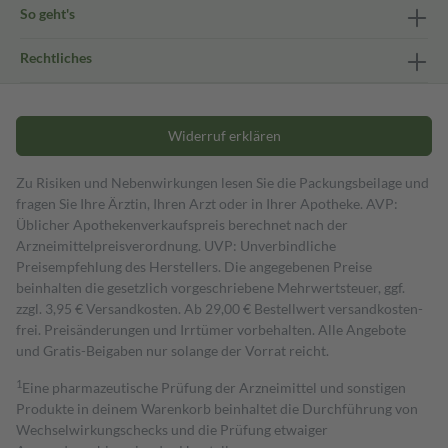
So geht's
Rechtliches
Widerruf erklären
Zu Risiken und Nebenwirkungen lesen Sie die Packungsbeilage und
fragen Sie Ihre Ärztin, Ihren Arzt oder in Ihrer Apotheke. AVP:
Üblicher Apothekenverkaufspreis berechnet nach der
Arzneimittelpreisverordnung. UVP: Unverbindliche
Preisempfehlung des Herstellers. Die angegebenen Preise
beinhalten die gesetzlich vorgeschriebene Mehrwertsteuer, ggf.
zzgl. 3,95 € Versandkosten. Ab 29,00 € Bestell­wert versand­kosten­
frei. Preisänderungen und Irrtümer vorbehalten. Alle Angebote
und Gratis-Beigaben nur solange der Vorrat reicht.
1
Eine pharmazeutische Prüfung der Arzneimittel und sonstigen
Produkte in deinem Warenkorb beinhaltet die Durchführung von
Wechselwirkungschecks und die Prüfung etwaiger