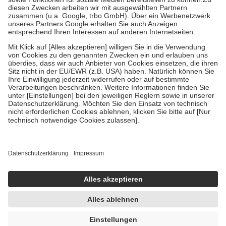
Kosten der Leistung zu entrichten.
Diese Regeln gelten grundsätzlich auch für Online-Apotheken.
Bei Heilmitteln und häuslicher Krankenpflege beträgt die
Zuzahlung zehn Prozent der Kosten sowie zehn Euro je
Verordnung.
Um das Engagement der Versicherten für ihre eigene Gesundheit zu
stärken und die besondere Stellung der Familie zu unterstützen,
fallen
keine Zuzahlungen
an bei:
• Kindern und Jugendlichen bis zum vollendeten 18. Lebensjahr
mit Ausnahme der Fahrkosten
• Untersuchungen zur Vorsorge und Früherkennung, die von der
GKV getragen werden
• empfohlenen Schutzimpfungen
• Harn- und Blutteststreifen
Wir nutzen Trusted Shops als unabhängigen Dienstleister für die
Einholung von Bewertungen. Trusted Shops hat Maßnahmen
getroffen, um sicherzustellen, dass es sich um echte Bewertungen
handelt. Mehr Informationen findest du hier:
https://help.etrusted.com/hc/de/articles/4419944605341