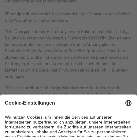
Anwendungshinweise des Herstellers.
2
Biozidprodukte
vorsichtig verwenden. Vor Gebrauch stets Etikett
und Produktinformationen lesen.
3
Die Übergabe deiner Bestellung an den Paketdienstleister erfolgt
bei uns werktags von Montag bis Freitag bis 18:00 Uhr. Der genaue
Lieferzeitpunkt kann je nach Region und in Abhängigkeit der
Produktverfügbarkeit sowie vom Zustellzeitpunkt des Spediteurs
abweichen. Darüber hinaus können notwendige pharmazeutische
Prüfungen, die zu deiner Arzneimittelsicherheit dienen, die
Lieferfrist um die Dauer der Prüfungen einschließlich Klärungen
verlängern.
4
Für verschreibungspflichtige Medikamente stellt der Arzt ein
Rezept aus und der Patient erhält sie in der Apotheke. Die
gesetzliche Krankenversicherung übernimmt in der Regel die
Kosten dafür, der Versicherte trägt einen Teil davon als Zuzahlung
mit.
Grundsätzlich leisten Mitglieder Zuzahlungen in Höhe von zehn
Prozent des Abgabepreises,
mindestens
jedoch
fünf Euro
und
höchstens zehn Euro.
Es sind jedoch nie mehr als die tatsächlichen