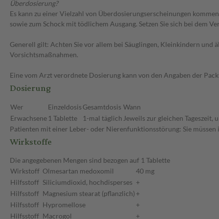
Überdosierung?
Es kann zu einer Vielzahl von Überdosierungserscheinungen kommen,
sowie zum Schock mit tödlichem Ausgang. Setzen Sie sich bei dem V
Generell gilt: Achten Sie vor allem bei Säuglingen, Kleinkindern un
Vorsichtsmaßnahmen.
Eine vom Arzt verordnete Dosierung kann von den Angaben der Packun
Dosierung
Wer
Einzeldosis
Gesamtdosis
Wann
Erwachsene
1 Tablette
1-mal täglich
Jeweils zur gleichen Tageszeit,
Patienten mit einer Leber- oder Nierenfunktionsstörung: Sie müssen 
Wirkstoffe
Die angegebenen Mengen sind bezogen auf 1 Tablette
Wirkstoff
Olmesartan medoxomil
40 mg
Hilfsstoff
Siliciumdioxid, hochdisperses
+
Hilfsstoff
Magnesium stearat (pflanzlich)
+
Hilfsstoff
Hypromellose
+
Hilfsstoff
Macrogol
+