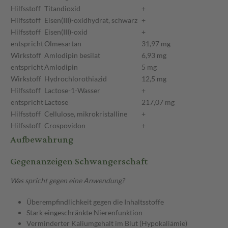
Hilfsstoff
Titandioxid
+
Hilfsstoff
Eisen(III)-oxidhydrat, schwarz
+
Hilfsstoff
Eisen(III)-oxid
+
entspricht
Olmesartan
31,97 mg
Wirkstoff
Amlodipin besilat
6,93 mg
entspricht
Amlodipin
5 mg
Wirkstoff
Hydrochlorothiazid
12,5 mg
Hilfsstoff
Lactose-1-Wasser
+
entspricht
Lactose
217,07 mg
Hilfsstoff
Cellulose, mikrokristalline
+
Hilfsstoff
Crospovidon
+
Aufbewahrung
Gegenanzeigen Schwangerschaft
Was spricht gegen eine Anwendung?
Überempfindlichkeit gegen die Inhaltsstoffe
Stark eingeschränkte Nierenfunktion
Verminderter Kaliumgehalt im Blut (Hypokaliämie)