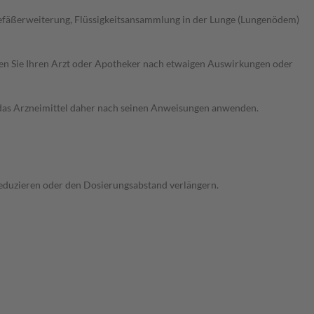
Gefäßerweiterung, Flüssigkeitsansammlung in der Lunge (Lungenödem)
ragen Sie Ihren Arzt oder Apotheker nach etwaigen Auswirkungen oder
e das Arzneimittel daher nach seinen Anweisungen anwenden.
 reduzieren oder den Dosierungsabstand verlängern.