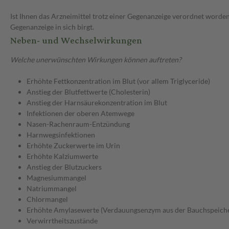
Ist Ihnen das Arzneimittel trotz einer Gegenanzeige verordnet worden
Gegenanzeige in sich birgt.
Neben- und Wechselwirkungen
Welche unerwünschten Wirkungen können auftreten?
Erhöhte Fettkonzentration im Blut (vor allem Triglyceride)
Anstieg der Blutfettwerte (Cholesterin)
Anstieg der Harnsäurekonzentration im Blut
Infektionen der oberen Atemwege
Nasen-Rachenraum-Entzündung
Harnwegsinfektionen
Erhöhte Zuckerwerte im Urin
Erhöhte Kalziumwerte
Anstieg der Blutzuckers
Magnesiummangel
Natriummangel
Chlormangel
Erhöhte Amylasewerte (Verdauungsenzym aus der Bauchspeiche
Verwirrtheitszustände