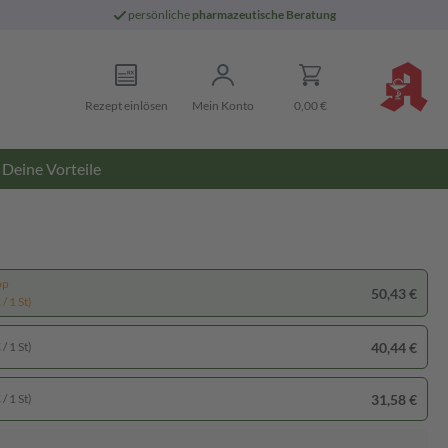
persönliche
pharmazeutische Beratung
Rezept einlösen
Mein Konto
0,00 €
Deine Vorteile
pp
50,43 €
/ 1 St)
40,44 €
/ 1 St)
31,58 €
/ 1 St)