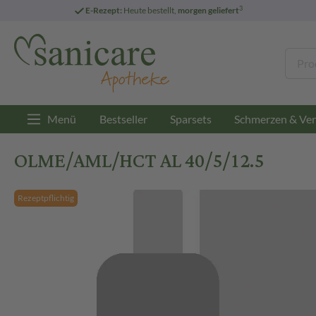
3
E-Rezept:
Heute bestellt,
morgen geliefert
Menü
Bestseller
Sparsets
Schmerzen & Ver
OLME/AML/HCT AL 40/5/12.5
Rezeptpflichtig