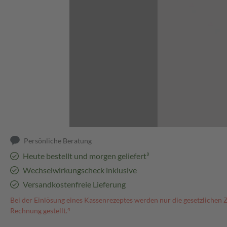
Abbildung kann abweichen
Persönliche Beratung
Heute bestellt und morgen geliefert³
Wechselwirkungscheck inklusive
Versandkostenfreie Lieferung
Bei der Einlösung eines Kassenrezeptes werden nur die gesetzlichen 
Rechnung gestellt.⁴