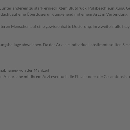
 unter anderem zu stark erniedrigtem Blutdruck, Pulsbeschleunigung, 
erdacht auf eine Überdosierung umgehend mit einem Arzt in Verbindung.
d älteren Menschen auf eine gewissenhafte Dosierung. Im Zweifelsfalle f
gsbeilage abweichen. Da der Arzt sie individuell abstimmt, sollten Si
 unabhängig von der Mahlzeit
in Absprache mit Ihrem Arzt eventuell die Einzel- oder die Gesamtdosis