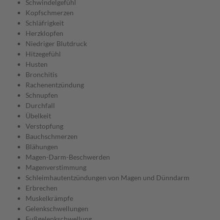
Schwindelgefühl
Kopfschmerzen
Schläfrigkeit
Herzklopfen
Niedriger Blutdruck
Hitzegefühl
Husten
Bronchitis
Rachenentzündung
Schnupfen
Durchfall
Übelkeit
Verstopfung
Bauchschmerzen
Blähungen
Magen-Darm-Beschwerden
Magenverstimmung
Schleimhautentzündungen von Magen und Dünndarm
Erbrechen
Muskelkrämpfe
Gelenkschwellungen
Fußgelenkschwellung