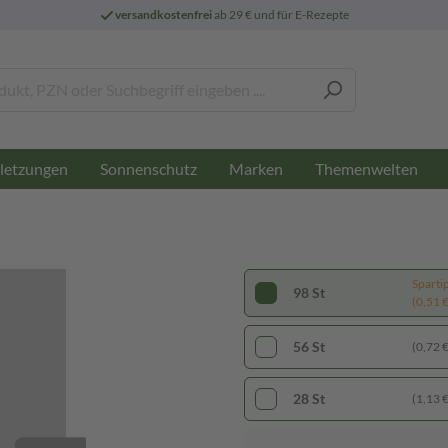
versandkostenfrei
ab 29 € und für E-Rezepte
letzungen
Sonnenschutz
Marken
Themenwelten
Sparti
98 St
(0,51 € 
56 St
(0,72 € 
28 St
(1,13 € 