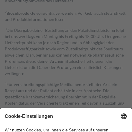
Anwendungshinweise des Herstellers.
2
Biozidprodukte
vorsichtig verwenden. Vor Gebrauch stets Etikett
und Produktinformationen lesen.
3
Die Übergabe deiner Bestellung an den Paketdienstleister erfolgt
bei uns werktags von Montag bis Freitag bis 18:00 Uhr. Der genaue
Lieferzeitpunkt kann je nach Region und in Abhängigkeit der
Produktverfügbarkeit sowie vom Zustellzeitpunkt des Spediteurs
abweichen. Darüber hinaus können notwendige pharmazeutische
Prüfungen, die zu deiner Arzneimittelsicherheit dienen, die
Lieferfrist um die Dauer der Prüfungen einschließlich Klärungen
verlängern.
4
Für verschreibungspflichtige Medikamente stellt der Arzt ein
Rezept aus und der Patient erhält sie in der Apotheke. Die
gesetzliche Krankenversicherung übernimmt in der Regel die
Kosten dafür, der Versicherte trägt einen Teil davon als Zuzahlung
mit.
Grundsätzlich leisten Mitglieder Zuzahlungen in Höhe von zehn
Prozent des Abgabepreises,
mindestens
jedoch
fünf Euro
und
höchstens zehn Euro.
Es sind jedoch nie mehr als die tatsächlichen