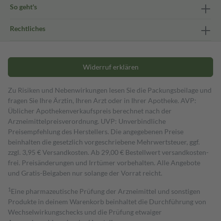
So geht's
Rechtliches
Widerruf erklären
Zu Risiken und Nebenwirkungen lesen Sie die Packungsbeilage und
fragen Sie Ihre Ärztin, Ihren Arzt oder in Ihrer Apotheke. AVP:
Üblicher Apothekenverkaufspreis berechnet nach der
Arzneimittelpreisverordnung. UVP: Unverbindliche
Preisempfehlung des Herstellers. Die angegebenen Preise
beinhalten die gesetzlich vorgeschriebene Mehrwertsteuer, ggf.
zzgl. 3,95 € Versandkosten. Ab 29,00 € Bestell­wert versand­kosten­
frei. Preisänderungen und Irrtümer vorbehalten. Alle Angebote
und Gratis-Beigaben nur solange der Vorrat reicht.
1
Eine pharmazeutische Prüfung der Arzneimittel und sonstigen
Produkte in deinem Warenkorb beinhaltet die Durchführung von
Wechselwirkungschecks und die Prüfung etwaiger