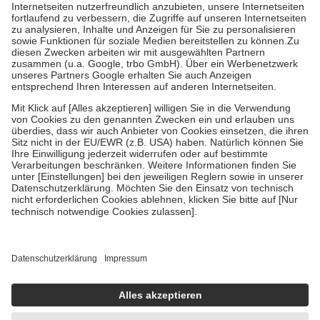
Kosten der Leistung zu entrichten.
Diese Regeln gelten grundsätzlich auch für Online-Apotheken.
Bei Heilmitteln und häuslicher Krankenpflege beträgt die
Zuzahlung zehn Prozent der Kosten sowie zehn Euro je
Verordnung.
Um das Engagement der Versicherten für ihre eigene Gesundheit zu
stärken und die besondere Stellung der Familie zu unterstützen,
fallen
keine Zuzahlungen
an bei:
• Kindern und Jugendlichen bis zum vollendeten 18. Lebensjahr
mit Ausnahme der Fahrkosten
• Untersuchungen zur Vorsorge und Früherkennung, die von der
GKV getragen werden
• empfohlenen Schutzimpfungen
• Harn- und Blutteststreifen
Wir nutzen Trusted Shops als unabhängigen Dienstleister für die
Einholung von Bewertungen. Trusted Shops hat Maßnahmen
getroffen, um sicherzustellen, dass es sich um echte Bewertungen
handelt. Mehr Informationen findest du hier:
https://help.etrusted.com/hc/de/articles/4419944605341
Einige Bilder und Inhalte wurden unter Zuhilfenahme künstlicher