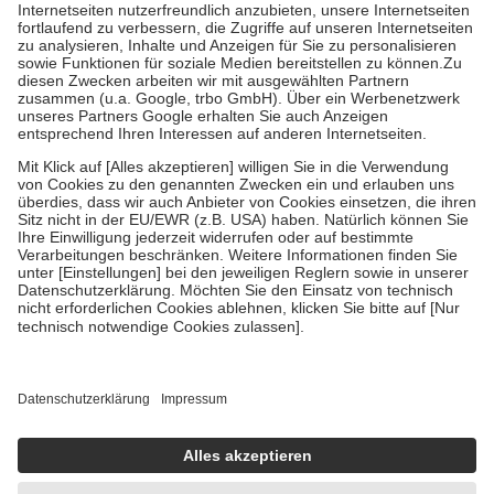
Kosten der Leistung zu entrichten.
Diese Regeln gelten grundsätzlich auch für Online-Apotheken.
Bei Heilmitteln und häuslicher Krankenpflege beträgt die
Zuzahlung zehn Prozent der Kosten sowie zehn Euro je
Verordnung.
Um das Engagement der Versicherten für ihre eigene Gesundheit zu
stärken und die besondere Stellung der Familie zu unterstützen,
fallen
keine Zuzahlungen
an bei:
• Kindern und Jugendlichen bis zum vollendeten 18. Lebensjahr
mit Ausnahme der Fahrkosten
• Untersuchungen zur Vorsorge und Früherkennung, die von der
GKV getragen werden
• empfohlenen Schutzimpfungen
• Harn- und Blutteststreifen
Wir nutzen Trusted Shops als unabhängigen Dienstleister für die
Einholung von Bewertungen. Trusted Shops hat Maßnahmen
getroffen, um sicherzustellen, dass es sich um echte Bewertungen
handelt. Mehr Informationen findest du hier:
https://help.etrusted.com/hc/de/articles/4419944605341
Einige Bilder und Inhalte wurden unter Zuhilfenahme künstlicher