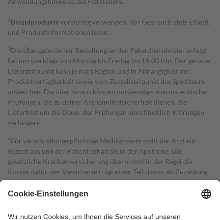
Anwendungshinweise des Herstellers.
2
Biozidprodukte
vorsichtig verwenden. Vor Gebrauch stets Etikett
und Produktinformationen lesen.
3
Die Übergabe deiner Bestellung an den Paketdienstleister erfolgt
bei uns werktags von Montag bis Freitag bis 18:00 Uhr. Der genaue
Lieferzeitpunkt kann je nach Region und in Abhängigkeit der
Produktverfügbarkeit sowie vom Zustellzeitpunkt des Spediteurs
abweichen. Darüber hinaus können notwendige pharmazeutische
Prüfungen, die zu deiner Arzneimittelsicherheit dienen, die
Lieferfrist um die Dauer der Prüfungen einschließlich Klärungen
verlängern.
4
Für verschreibungspflichtige Medikamente stellt der Arzt ein
Rezept aus und der Patient erhält sie in der Apotheke. Die
gesetzliche Krankenversicherung übernimmt in der Regel die
Kosten dafür, der Versicherte trägt einen Teil davon als Zuzahlung
mit.
Grundsätzlich leisten Mitglieder Zuzahlungen in Höhe von zehn
Prozent des Abgabepreises,
mindestens
jedoch
fünf Euro
und
höchstens zehn Euro.
Es sind jedoch nie mehr als die tatsächlichen