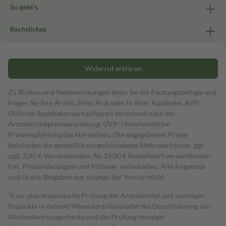
So geht's
Rechtliches
Widerruf erklären
Zu Risiken und Nebenwirkungen lesen Sie die Packungsbeilage und
fragen Sie Ihre Ärztin, Ihren Arzt oder in Ihrer Apotheke. AVP:
Üblicher Apothekenverkaufspreis berechnet nach der
Arzneimittelpreisverordnung. UVP: Unverbindliche
Preisempfehlung des Herstellers. Die angegebenen Preise
beinhalten die gesetzlich vorgeschriebene Mehrwertsteuer, ggf.
zzgl. 3,95 € Versandkosten. Ab 29,00 € Bestell­wert versand­kosten­
frei. Preisänderungen und Irrtümer vorbehalten. Alle Angebote
und Gratis-Beigaben nur solange der Vorrat reicht.
1
Eine pharmazeutische Prüfung der Arzneimittel und sonstigen
Produkte in deinem Warenkorb beinhaltet die Durchführung von
Wechselwirkungschecks und die Prüfung etwaiger