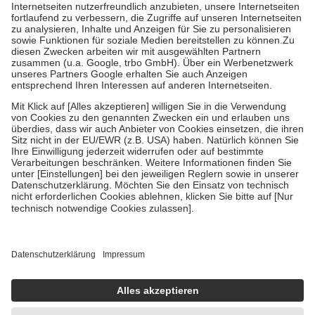
Kosten der Leistung zu entrichten.
Diese Regeln gelten grundsätzlich auch für Online-Apotheken.
Bei Heilmitteln und häuslicher Krankenpflege beträgt die
Zuzahlung zehn Prozent der Kosten sowie zehn Euro je
Verordnung.
Um das Engagement der Versicherten für ihre eigene Gesundheit zu
stärken und die besondere Stellung der Familie zu unterstützen,
fallen
keine Zuzahlungen
an bei:
• Kindern und Jugendlichen bis zum vollendeten 18. Lebensjahr
mit Ausnahme der Fahrkosten
• Untersuchungen zur Vorsorge und Früherkennung, die von der
GKV getragen werden
• empfohlenen Schutzimpfungen
• Harn- und Blutteststreifen
Wir nutzen Trusted Shops als unabhängigen Dienstleister für die
Einholung von Bewertungen. Trusted Shops hat Maßnahmen
getroffen, um sicherzustellen, dass es sich um echte Bewertungen
handelt. Mehr Informationen findest du hier:
https://help.etrusted.com/hc/de/articles/4419944605341
Einige Bilder und Inhalte wurden unter Zuhilfenahme künstlicher