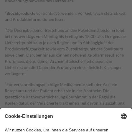
Anwendungshinweise des Herstellers.
2
Biozidprodukte
vorsichtig verwenden. Vor Gebrauch stets Etikett
und Produktinformationen lesen.
3
Die Übergabe deiner Bestellung an den Paketdienstleister erfolgt
bei uns werktags von Montag bis Freitag bis 18:00 Uhr. Der genaue
Lieferzeitpunkt kann je nach Region und in Abhängigkeit der
Produktverfügbarkeit sowie vom Zustellzeitpunkt des Spediteurs
abweichen. Darüber hinaus können notwendige pharmazeutische
Prüfungen, die zu deiner Arzneimittelsicherheit dienen, die
Lieferfrist um die Dauer der Prüfungen einschließlich Klärungen
verlängern.
4
Für verschreibungspflichtige Medikamente stellt der Arzt ein
Rezept aus und der Patient erhält sie in der Apotheke. Die
gesetzliche Krankenversicherung übernimmt in der Regel die
Kosten dafür, der Versicherte trägt einen Teil davon als Zuzahlung
mit.
Grundsätzlich leisten Mitglieder Zuzahlungen in Höhe von zehn
Prozent des Abgabepreises,
mindestens
jedoch
fünf Euro
und
höchstens zehn Euro.
Es sind jedoch nie mehr als die tatsächlichen