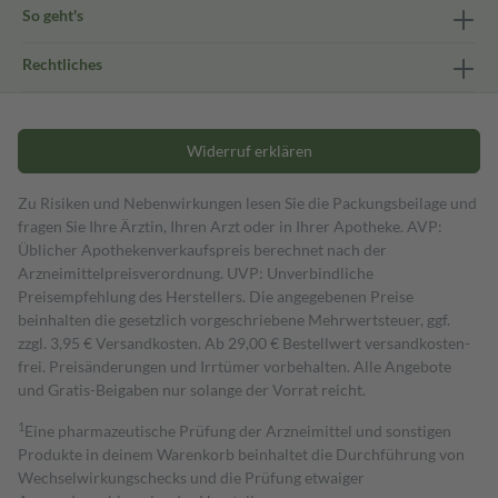
So geht's
Rechtliches
Widerruf erklären
Zu Risiken und Nebenwirkungen lesen Sie die Packungsbeilage und
fragen Sie Ihre Ärztin, Ihren Arzt oder in Ihrer Apotheke. AVP:
Üblicher Apothekenverkaufspreis berechnet nach der
Arzneimittelpreisverordnung. UVP: Unverbindliche
Preisempfehlung des Herstellers. Die angegebenen Preise
beinhalten die gesetzlich vorgeschriebene Mehrwertsteuer, ggf.
zzgl. 3,95 € Versandkosten. Ab 29,00 € Bestell­wert versand­kosten­
frei. Preisänderungen und Irrtümer vorbehalten. Alle Angebote
und Gratis-Beigaben nur solange der Vorrat reicht.
1
Eine pharmazeutische Prüfung der Arzneimittel und sonstigen
Produkte in deinem Warenkorb beinhaltet die Durchführung von
Wechselwirkungschecks und die Prüfung etwaiger