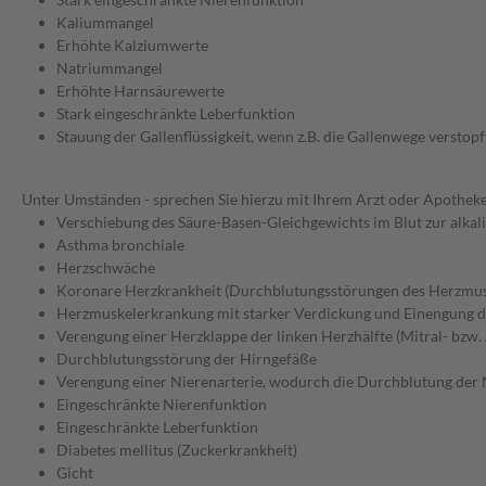
Kaliummangel
Erhöhte Kalziumwerte
Natriummangel
Erhöhte Harnsäurewerte
Stark eingeschränkte Leberfunktion
Stauung der Gallenflüssigkeit, wenn z.B. die Gallenwege verstopft
Unter Umständen - sprechen Sie hierzu mit Ihrem Arzt oder Apotheke
Verschiebung des Säure-Basen-Gleichgewichts im Blut zur alkali
Asthma bronchiale
Herzschwäche
Koronare Herzkrankheit (Durchblutungsstörungen des Herzmus
Herzmuskelerkrankung mit starker Verdickung und Einengung
Verengung einer Herzklappe der linken Herzhälfte (Mitral- bzw.
Durchblutungsstörung der Hirngefäße
Verengung einer Nierenarterie, wodurch die Durchblutung der N
Eingeschränkte Nierenfunktion
Eingeschränkte Leberfunktion
Diabetes mellitus (Zuckerkrankheit)
Gicht