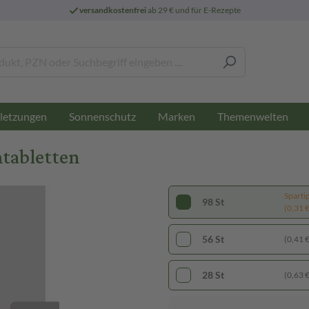
versandkostenfrei
ab 29 € und für E-Rezepte
letzungen
Sonnenschutz
Marken
Themenwelten
tabletten
Sparti
98 St
(0,31 € 
56 St
(0,41 € 
28 St
(0,63 € 