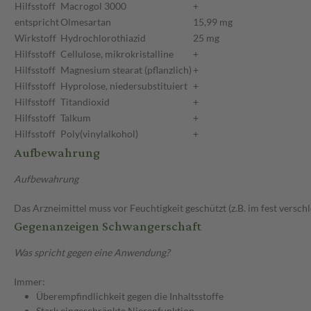
Hilfsstoff
Macrogol 3000
+
entspricht
Olmesartan
15,99 mg
Wirkstoff
Hydrochlorothiazid
25 mg
Hilfsstoff
Cellulose, mikrokristalline
+
Hilfsstoff
Magnesium stearat (pflanzlich)
+
Hilfsstoff
Hyprolose, niedersubstituiert
+
Hilfsstoff
Titandioxid
+
Hilfsstoff
Talkum
+
Hilfsstoff
Poly(vinylalkohol)
+
Aufbewahrung
Aufbewahrung
Das Arzneimittel muss vor Feuchtigkeit geschützt (z.B. im fest versc
Gegenanzeigen Schwangerschaft
Was spricht gegen eine Anwendung?
Immer:
Überempfindlichkeit gegen die Inhaltsstoffe
Stark eingeschränkte Nierenfunktion