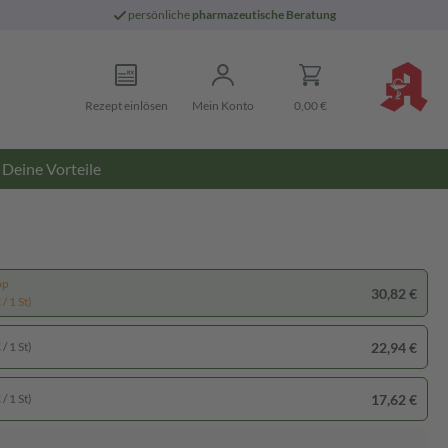
persönliche
pharmazeutische Beratung
Rezept einlösen
Mein Konto
0,00 €
Deine Vorteile
pp
30,82 €
/ 1 St)
22,94 €
/ 1 St)
17,62 €
/ 1 St)