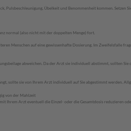
uck, Pulsbeschleunigung, Übelkeit und Benommenheit kommen. Setzen Si
z normal (also nicht mit der doppelten Menge) fort.
d älteren Menschen auf eine gewissenhafte Dosierung. Im Zweifelsfalle f
gsbeilage abweichen. Da der Arzt sie individuell abstimmt, sollten Si
gt, sollte sie von Ihrem Arzt individuell auf Sie abgestimmt werden. A
gig von der Mahlzeit
mit Ihrem Arzt eventuell die Einzel- oder die Gesamtdosis reduzieren o