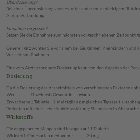
Überdosierung?
Bei einer Überdosierung kann es unter anderem zu niedrigem Blutdr
Arzt in Verbindung.
Einnahme vergessen?
Setzen Sie die Einnahme zum nächsten vorgeschriebenen Zeitpunkt gan
Generell gilt: Achten Sie vor allem bei Säuglingen, Kleinkindern un
Vorsichtsmaßnahmen.
Eine vom Arzt verordnete Dosierung kann von den Angaben der Packun
Dosierung
Da die Dosierung des Arzneimittels von verschiedenen Faktoren abhän
Wer
Einzeldosis
Gesamtdosis
Wann
Erwachsene
1 Tablette
1-mal täglich
zur gleichen Tageszeit, unabhän
Patienten mit einer Leberfunktionsstörung: Sie müssen in Absprache 
Wirkstoffe
Die angegebenen Mengen sind bezogen auf 1 Tablette
Wirkstoff
Olmesartan medoxomil
20 mg