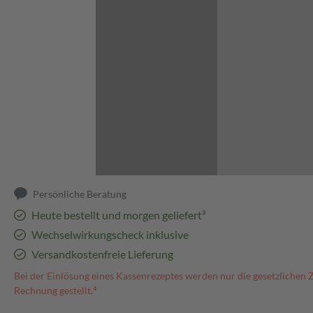
Abbildung kann abweichen
Persönliche Beratung
Heute bestellt und morgen geliefert³
Wechselwirkungscheck inklusive
Versandkostenfreie Lieferung
Bei der Einlösung eines Kassenrezeptes werden nur die gesetzlichen 
Rechnung gestellt.⁴