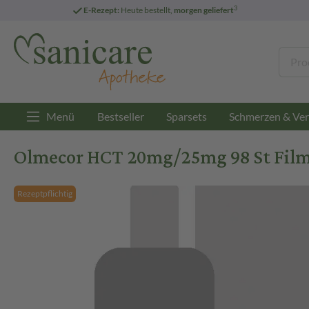
3
E-Rezept:
Heute bestellt,
morgen geliefert
Menü
Bestseller
Sparsets
Schmerzen & Ver
Olmecor HCT 20mg/25mg 98 St Film
Rezeptpflichtig