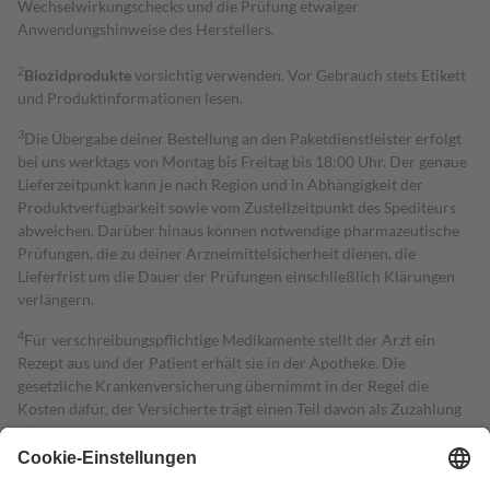
Wechselwirkungschecks und die Prüfung etwaiger
Anwendungshinweise des Herstellers.
2
Biozidprodukte
vorsichtig verwenden. Vor Gebrauch stets Etikett
und Produktinformationen lesen.
3
Die Übergabe deiner Bestellung an den Paketdienstleister erfolgt
bei uns werktags von Montag bis Freitag bis 18:00 Uhr. Der genaue
Lieferzeitpunkt kann je nach Region und in Abhängigkeit der
Produktverfügbarkeit sowie vom Zustellzeitpunkt des Spediteurs
abweichen. Darüber hinaus können notwendige pharmazeutische
Prüfungen, die zu deiner Arzneimittelsicherheit dienen, die
Lieferfrist um die Dauer der Prüfungen einschließlich Klärungen
verlängern.
4
Für verschreibungspflichtige Medikamente stellt der Arzt ein
Rezept aus und der Patient erhält sie in der Apotheke. Die
gesetzliche Krankenversicherung übernimmt in der Regel die
Kosten dafür, der Versicherte trägt einen Teil davon als Zuzahlung
mit.
Grundsätzlich leisten Mitglieder Zuzahlungen in Höhe von zehn
Prozent des Abgabepreises,
mindestens
jedoch
fünf Euro
und