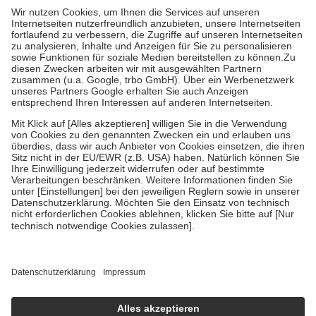
höchstens zehn Euro.
Es sind jedoch nie mehr als die tatsächlichen
Kosten der Leistung zu entrichten.
Diese Regeln gelten grundsätzlich auch für Online-Apotheken.
Bei Heilmitteln und häuslicher Krankenpflege beträgt die
Zuzahlung zehn Prozent der Kosten sowie zehn Euro je
Verordnung.
Um das Engagement der Versicherten für ihre eigene Gesundheit zu
stärken und die besondere Stellung der Familie zu unterstützen,
fallen
keine Zuzahlungen
an bei:
• Kindern und Jugendlichen bis zum vollendeten 18. Lebensjahr
mit Ausnahme der Fahrkosten
• Untersuchungen zur Vorsorge und Früherkennung, die von der
GKV getragen werden
• empfohlenen Schutzimpfungen
• Harn- und Blutteststreifen
Wir nutzen Trusted Shops als unabhängigen Dienstleister für die
Einholung von Bewertungen. Trusted Shops hat Maßnahmen
getroffen, um sicherzustellen, dass es sich um echte Bewertungen
handelt. Mehr Informationen findest du hier:
https://help.etrusted.com/hc/de/articles/4419944605341