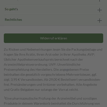
So geht's
Rechtliches
Widerruf erklären
Zu Risiken und Nebenwirkungen lesen Sie die Packungsbeilage und
fragen Sie Ihre Ärztin, Ihren Arzt oder in Ihrer Apotheke. AVP:
Üblicher Apothekenverkaufspreis berechnet nach der
Arzneimittelpreisverordnung. UVP: Unverbindliche
Preisempfehlung des Herstellers. Die angegebenen Preise
beinhalten die gesetzlich vorgeschriebene Mehrwertsteuer, ggf.
zzgl. 3,95 € Versandkosten. Ab 29,00 € Bestell­wert versand­kosten­
frei. Preisänderungen und Irrtümer vorbehalten. Alle Angebote
und Gratis-Beigaben nur solange der Vorrat reicht.
1
Eine pharmazeutische Prüfung der Arzneimittel und sonstigen
Produkte in deinem Warenkorb beinhaltet die Durchführung von