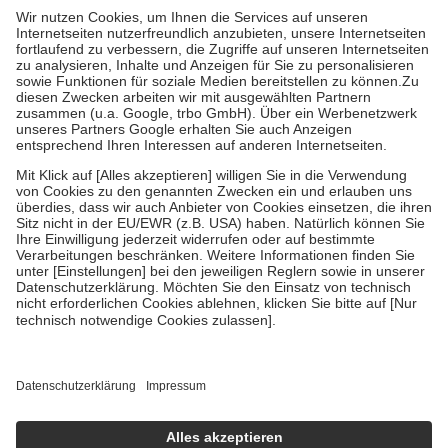
höchstens zehn Euro.
Es sind jedoch nie mehr als die tatsächlichen
Kosten der Leistung zu entrichten.
Diese Regeln gelten grundsätzlich auch für Online-Apotheken.
Bei Heilmitteln und häuslicher Krankenpflege beträgt die
Zuzahlung zehn Prozent der Kosten sowie zehn Euro je
Verordnung.
Um das Engagement der Versicherten für ihre eigene Gesundheit zu
stärken und die besondere Stellung der Familie zu unterstützen,
fallen
keine Zuzahlungen
an bei:
• Kindern und Jugendlichen bis zum vollendeten 18. Lebensjahr
mit Ausnahme der Fahrkosten
• Untersuchungen zur Vorsorge und Früherkennung, die von der
GKV getragen werden
• empfohlenen Schutzimpfungen
• Harn- und Blutteststreifen
Wir nutzen Trusted Shops als unabhängigen Dienstleister für die
Einholung von Bewertungen. Trusted Shops hat Maßnahmen
getroffen, um sicherzustellen, dass es sich um echte Bewertungen
handelt. Mehr Informationen findest du hier:
https://help.etrusted.com/hc/de/articles/4419944605341