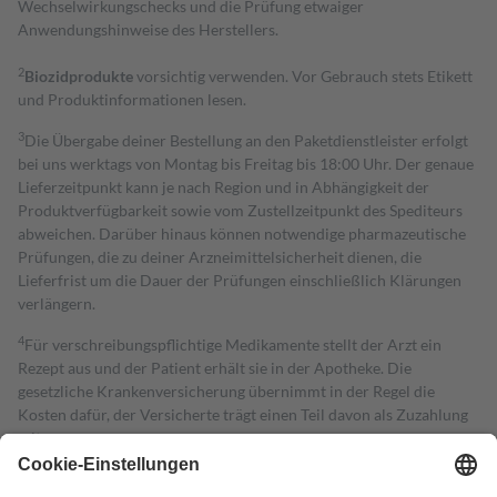
Wechselwirkungschecks und die Prüfung etwaiger
Anwendungshinweise des Herstellers.
2
Biozidprodukte
vorsichtig verwenden. Vor Gebrauch stets Etikett
und Produktinformationen lesen.
3
Die Übergabe deiner Bestellung an den Paketdienstleister erfolgt
bei uns werktags von Montag bis Freitag bis 18:00 Uhr. Der genaue
Lieferzeitpunkt kann je nach Region und in Abhängigkeit der
Produktverfügbarkeit sowie vom Zustellzeitpunkt des Spediteurs
abweichen. Darüber hinaus können notwendige pharmazeutische
Prüfungen, die zu deiner Arzneimittelsicherheit dienen, die
Lieferfrist um die Dauer der Prüfungen einschließlich Klärungen
verlängern.
4
Für verschreibungspflichtige Medikamente stellt der Arzt ein
Rezept aus und der Patient erhält sie in der Apotheke. Die
gesetzliche Krankenversicherung übernimmt in der Regel die
Kosten dafür, der Versicherte trägt einen Teil davon als Zuzahlung
mit.
Grundsätzlich leisten Mitglieder Zuzahlungen in Höhe von zehn
Prozent des Abgabepreises,
mindestens
jedoch
fünf Euro
und