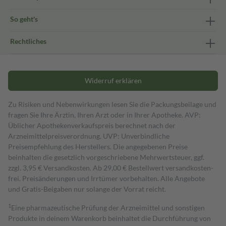
So geht's
Rechtliches
Widerruf erklären
Zu Risiken und Nebenwirkungen lesen Sie die Packungsbeilage und
fragen Sie Ihre Ärztin, Ihren Arzt oder in Ihrer Apotheke. AVP:
Üblicher Apothekenverkaufspreis berechnet nach der
Arzneimittelpreisverordnung. UVP: Unverbindliche
Preisempfehlung des Herstellers. Die angegebenen Preise
beinhalten die gesetzlich vorgeschriebene Mehrwertsteuer, ggf.
zzgl. 3,95 € Versandkosten. Ab 29,00 € Bestell­wert versand­kosten­
frei. Preisänderungen und Irrtümer vorbehalten. Alle Angebote
und Gratis-Beigaben nur solange der Vorrat reicht.
1
Eine pharmazeutische Prüfung der Arzneimittel und sonstigen
Produkte in deinem Warenkorb beinhaltet die Durchführung von