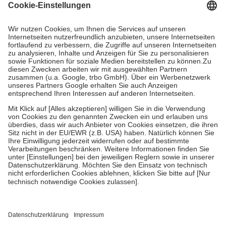
Grundsätzlich leisten Mitglieder Zuzahlungen in Höhe von zehn
Prozent des Abgabepreises,
mindestens
jedoch
fünf Euro
und
höchstens zehn Euro.
Es sind jedoch nie mehr als die tatsächlichen
Kosten der Leistung zu entrichten.
Diese Regeln gelten grundsätzlich auch für Online-Apotheken.
Bei Heilmitteln und häuslicher Krankenpflege beträgt die
Zuzahlung zehn Prozent der Kosten sowie zehn Euro je
Verordnung.
Um das Engagement der Versicherten für ihre eigene Gesundheit zu
stärken und die besondere Stellung der Familie zu unterstützen,
fallen
keine Zuzahlungen
an bei:
• Kindern und Jugendlichen bis zum vollendeten 18. Lebensjahr
mit Ausnahme der Fahrkosten
• Untersuchungen zur Vorsorge und Früherkennung, die von der
GKV getragen werden
• empfohlenen Schutzimpfungen
• Harn- und Blutteststreifen
Wir nutzen Trusted Shops als unabhängigen Dienstleister für die
Einholung von Bewertungen. Trusted Shops hat Maßnahmen
getroffen, um sicherzustellen, dass es sich um echte Bewertungen
handelt. Mehr Informationen findest du hier: