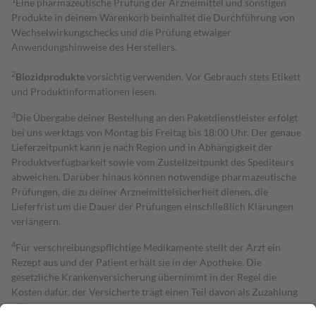
Eine pharmazeutische Prüfung der Arzneimittel und sonstigen
Produkte in deinem Warenkorb beinhaltet die Durchführung von
Wechselwirkungschecks und die Prüfung etwaiger
Anwendungshinweise des Herstellers.
2
Biozidprodukte
vorsichtig verwenden. Vor Gebrauch stets Etikett
und Produktinformationen lesen.
3
Die Übergabe deiner Bestellung an den Paketdienstleister erfolgt
bei uns werktags von Montag bis Freitag bis 18:00 Uhr. Der genaue
Lieferzeitpunkt kann je nach Region und in Abhängigkeit der
Produktverfügbarkeit sowie vom Zustellzeitpunkt des Spediteurs
abweichen. Darüber hinaus können notwendige pharmazeutische
Prüfungen, die zu deiner Arzneimittelsicherheit dienen, die
Lieferfrist um die Dauer der Prüfungen einschließlich Klärungen
verlängern.
4
Für verschreibungspflichtige Medikamente stellt der Arzt ein
Rezept aus und der Patient erhält sie in der Apotheke. Die
gesetzliche Krankenversicherung übernimmt in der Regel die
Kosten dafür, der Versicherte trägt einen Teil davon als Zuzahlung
mit.