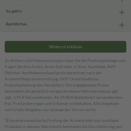
So geht's
Rechtliches
Widerruf erklären
Zu Risiken und Nebenwirkungen lesen Sie die Packungsbeilage und
fragen Sie Ihre Ärztin, Ihren Arzt oder in Ihrer Apotheke. AVP:
Üblicher Apothekenverkaufspreis berechnet nach der
Arzneimittelpreisverordnung. UVP: Unverbindliche
Preisempfehlung des Herstellers. Die angegebenen Preise
beinhalten die gesetzlich vorgeschriebene Mehrwertsteuer, ggf.
zzgl. 3,95 € Versandkosten. Ab 29,00 € Bestell­wert versand­kosten­
frei. Preisänderungen und Irrtümer vorbehalten. Alle Angebote
und Gratis-Beigaben nur solange der Vorrat reicht.
1
Eine pharmazeutische Prüfung der Arzneimittel und sonstigen
Produkte in deinem Warenkorb beinhaltet die Durchführung von