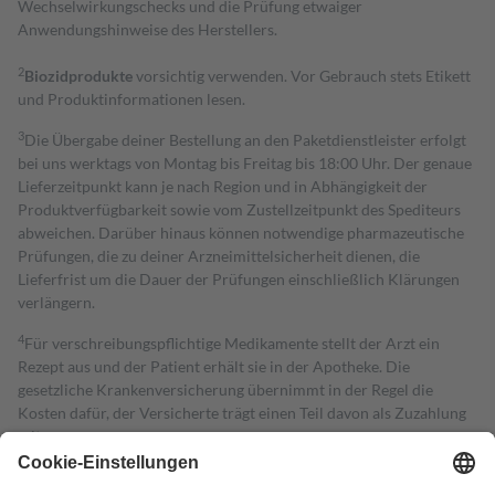
Wechselwirkungschecks und die Prüfung etwaiger
Anwendungshinweise des Herstellers.
2
Biozidprodukte
vorsichtig verwenden. Vor Gebrauch stets Etikett
und Produktinformationen lesen.
3
Die Übergabe deiner Bestellung an den Paketdienstleister erfolgt
bei uns werktags von Montag bis Freitag bis 18:00 Uhr. Der genaue
Lieferzeitpunkt kann je nach Region und in Abhängigkeit der
Produktverfügbarkeit sowie vom Zustellzeitpunkt des Spediteurs
abweichen. Darüber hinaus können notwendige pharmazeutische
Prüfungen, die zu deiner Arzneimittelsicherheit dienen, die
Lieferfrist um die Dauer der Prüfungen einschließlich Klärungen
verlängern.
4
Für verschreibungspflichtige Medikamente stellt der Arzt ein
Rezept aus und der Patient erhält sie in der Apotheke. Die
gesetzliche Krankenversicherung übernimmt in der Regel die
Kosten dafür, der Versicherte trägt einen Teil davon als Zuzahlung
mit.
Grundsätzlich leisten Mitglieder Zuzahlungen in Höhe von zehn
Prozent des Abgabepreises,
mindestens
jedoch
fünf Euro
und