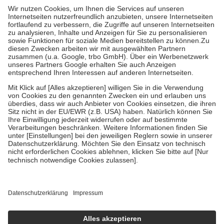
höchstens zehn Euro.
Es sind jedoch nie mehr als die tatsächlichen
Kosten der Leistung zu entrichten.
Diese Regeln gelten grundsätzlich auch für Online-Apotheken.
Bei Heilmitteln und häuslicher Krankenpflege beträgt die
Zuzahlung zehn Prozent der Kosten sowie zehn Euro je
Verordnung.
Um das Engagement der Versicherten für ihre eigene Gesundheit zu
stärken und die besondere Stellung der Familie zu unterstützen,
fallen
keine Zuzahlungen
an bei:
• Kindern und Jugendlichen bis zum vollendeten 18. Lebensjahr
mit Ausnahme der Fahrkosten
• Untersuchungen zur Vorsorge und Früherkennung, die von der
GKV getragen werden
• empfohlenen Schutzimpfungen
• Harn- und Blutteststreifen
Wir nutzen Trusted Shops als unabhängigen Dienstleister für die
Einholung von Bewertungen. Trusted Shops hat Maßnahmen
getroffen, um sicherzustellen, dass es sich um echte Bewertungen
handelt. Mehr Informationen findest du hier:
https://help.etrusted.com/hc/de/articles/4419944605341