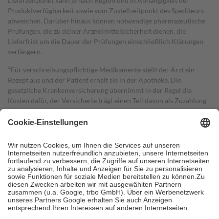
Lieferzeitpunkt kann je nach Region und in Abhängigkeit der
Produktverfügbarkeit sowie vom Zustellzeitpunkt des Spediteurs
abweichen. Darüber hinaus können notwendige pharmazeutische
Prüfungen, die zu deiner Arzneimittelsicherheit dienen, die
Lieferfrist um die Dauer der Prüfungen einschließlich Klärungen
verlängern.
4
Für verschreibungspflichtige Medikamente stellt der Arzt ein
Rezept aus und der Patient erhält sie in der Apotheke. Die
gesetzliche Krankenversicherung übernimmt in der Regel die
Kosten dafür, der Versicherte trägt einen Teil davon als Zuzahlung
mit.
Grundsätzlich leisten Mitglieder Zuzahlungen in Höhe von zehn
Prozent des Abgabepreises,
mindestens
jedoch
fünf Euro
und
höchstens zehn Euro.
Es sind jedoch nie mehr als die tatsächlichen
Kosten der Leistung zu entrichten.
Diese Regeln gelten grundsätzlich auch für Online-Apotheken.
Bei Heilmitteln und häuslicher Krankenpflege beträgt die
Zuzahlung zehn Prozent der Kosten sowie zehn Euro je
Verordnung.
Um das Engagement der Versicherten für ihre eigene Gesundheit zu
stärken und die besondere Stellung der Familie zu unterstützen,