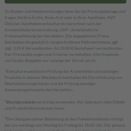
Zu Risiken und Nebenwirkungen lesen Sie die Packungsbeilage und
fragen Sie Ihre Ärztin, Ihren Arzt oder in Ihrer Apotheke. AVP:
Üblicher Apothekenverkaufspreis berechnet nach der
Arzneimittelpreisverordnung. UVP: Unverbindliche
Preisempfehlung des Herstellers. Die angegebenen Preise
beinhalten die gesetzlich vorgeschriebene Mehrwertsteuer, ggf.
zzgl. 3,95 € Versandkosten. Ab 29,00 € Bestell­wert versand­kosten­
frei. Preisänderungen und Irrtümer vorbehalten. Alle Angebote
und Gratis-Beigaben nur solange der Vorrat reicht.
1
Eine pharmazeutische Prüfung der Arzneimittel und sonstigen
Produkte in deinem Warenkorb beinhaltet die Durchführung von
Wechselwirkungschecks und die Prüfung etwaiger
Anwendungshinweise des Herstellers.
2
Biozidprodukte
vorsichtig verwenden. Vor Gebrauch stets Etikett
und Produktinformationen lesen.
3
Die Übergabe deiner Bestellung an den Paketdienstleister erfolgt
bei uns werktags von Montag bis Freitag bis 18:00 Uhr. Der genaue