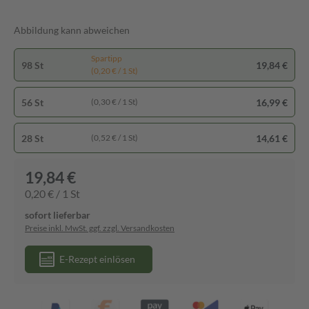
Abbildung kann abweichen
Spartipp
98 St
19,84 €
(0,20 € / 1 St)
56 St
16,99 €
(0,30 € / 1 St)
28 St
14,61 €
(0,52 € / 1 St)
19,84 €
0,20 € / 1 St
sofort lieferbar
Preise inkl. MwSt. ggf. zzgl. Versandkosten
E-Rezept einlösen