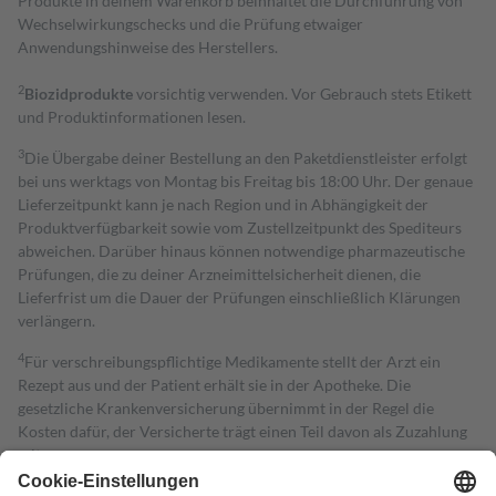
Produkte in deinem Warenkorb beinhaltet die Durchführung von
Wechselwirkungschecks und die Prüfung etwaiger
Anwendungshinweise des Herstellers.
2
Biozidprodukte
vorsichtig verwenden. Vor Gebrauch stets Etikett
und Produktinformationen lesen.
3
Die Übergabe deiner Bestellung an den Paketdienstleister erfolgt
bei uns werktags von Montag bis Freitag bis 18:00 Uhr. Der genaue
Lieferzeitpunkt kann je nach Region und in Abhängigkeit der
Produktverfügbarkeit sowie vom Zustellzeitpunkt des Spediteurs
abweichen. Darüber hinaus können notwendige pharmazeutische
Prüfungen, die zu deiner Arzneimittelsicherheit dienen, die
Lieferfrist um die Dauer der Prüfungen einschließlich Klärungen
verlängern.
4
Für verschreibungspflichtige Medikamente stellt der Arzt ein
Rezept aus und der Patient erhält sie in der Apotheke. Die
gesetzliche Krankenversicherung übernimmt in der Regel die
Kosten dafür, der Versicherte trägt einen Teil davon als Zuzahlung
mit.
Grundsätzlich leisten Mitglieder Zuzahlungen in Höhe von zehn