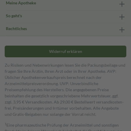
Meine Apotheke
So geht's
Rechtliches
Widerruf erklären
Zu Risiken und Nebenwirkungen lesen Sie die Packungsbeilage und
fragen Sie Ihre Ärztin, Ihren Arzt oder in Ihrer Apotheke. AVP:
Üblicher Apothekenverkaufspreis berechnet nach der
Arzneimittelpreisverordnung. UVP: Unverbindliche
Preisempfehlung des Herstellers. Die angegebenen Preise
beinhalten die gesetzlich vorgeschriebene Mehrwertsteuer, ggf.
zzgl. 3,95 € Versandkosten. Ab 29,00 € Bestell­wert versand­kosten­
frei. Preisänderungen und Irrtümer vorbehalten. Alle Angebote
und Gratis-Beigaben nur solange der Vorrat reicht.
1
Eine pharmazeutische Prüfung der Arzneimittel und sonstigen