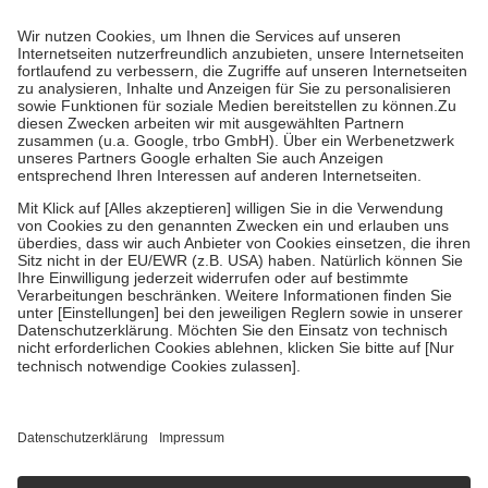
Prozent des Abgabepreises,
mindestens
jedoch
fünf Euro
und
höchstens zehn Euro.
Es sind jedoch nie mehr als die tatsächlichen
Kosten der Leistung zu entrichten.
Diese Regeln gelten grundsätzlich auch für Online-Apotheken.
Bei Heilmitteln und häuslicher Krankenpflege beträgt die
Zuzahlung zehn Prozent der Kosten sowie zehn Euro je
Verordnung.
Um das Engagement der Versicherten für ihre eigene Gesundheit zu
stärken und die besondere Stellung der Familie zu unterstützen,
fallen
keine Zuzahlungen
an bei:
• Kindern und Jugendlichen bis zum vollendeten 18. Lebensjahr
mit Ausnahme der Fahrkosten
• Untersuchungen zur Vorsorge und Früherkennung, die von der
GKV getragen werden
• empfohlenen Schutzimpfungen
• Harn- und Blutteststreifen
Wir nutzen Trusted Shops als unabhängigen Dienstleister für die
Einholung von Bewertungen. Trusted Shops hat Maßnahmen
getroffen, um sicherzustellen, dass es sich um echte Bewertungen
handelt. Mehr Informationen findest du hier:
https://help.etrusted.com/hc/de/articles/4419944605341